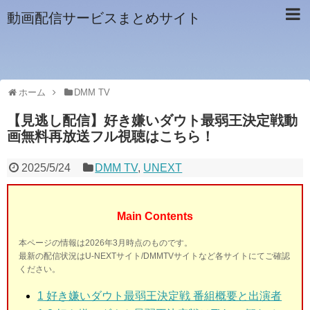
動画配信サービスまとめサイト
ホーム
DMM TV
【見逃し配信】好き嫌いダウト最弱王決定戦動
画無料再放送フル視聴はこちら！
2025/5/24
DMM TV
,
UNEXT
Main Contents
本ページの情報は2026年3月時点のものです。
最新の配信状況はU-NEXTサイト/DMMTVサイトなど各サイトにてご確認
ください。
1
好き嫌いダウト最弱王決定戦 番組概要と出演者