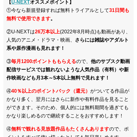
【
U-NEXT
オススメポイント】
①今なら新規登録すれば無料トライアルとして
3
1日間も
無料で使用できます
。
②U-NEXTは
26万本以上
(2022年8月時点)も動画があり、
人気のアニメ・ドラマ・映画、
さらには雑誌やアダルト
系や原作漫画も見れます！
③
毎月1200ポイントももらえる
ので、
他のサブスク動画
配信サービスでは観れないような人気作品（有料）や新
作映画なども月3本～5本以上無料で見れます！
④
40％以上のポイントバック（還元）
がついてる作品が
かなり多く、翌月にはさらに新作や有料作品を見ること
ができます。そのため、個人的には無料期間を過ぎても
かなり楽しめるので継続することをおすすめします！
④
無料で観れる見放題作品もたくさんあります
ので、ポ