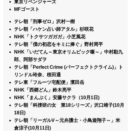
東京リベンジャーズ
MFゴースト
テレ朝「刑事ゼロ」沢村一樹
テレ朝「ハケン占い師アタル」杉咲花
NHK「トクサツガガガ」小芝風花
テレ朝「僕の初恋をキミに捧ぐ」野村周平
NHK「いだてん～東京オリムピック噺～」中村勘九
郎、阿部サダヲ
テレ朝「Perfect Crime (パーフェクトクライム)」ト
リンドル玲奈、桜田通
テレ東「フルーツ宅配便」濱田岳
NHK「西郷どん」鈴木亮平
NHK「まんぷく」安藤サクラ（10月1日)
テレ朝「科捜研の女 第18シリーズ」沢口靖子(10月
18日)
テレ朝「リーガルV～元弁護士・小鳥遊翔子～」米
倉涼子(10月11日)