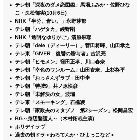
テレ朝「深夜のダメ恋図鑑」馬場ふみか・佐野ひな
こ・久松郁実(10月6日)
NHK「半分、青い。」永野芽郁
テレ朝「ハゲタカ」綾野剛
NHK「透明なゆりかご」清原果耶
テレ朝「dele（ディーリー）」菅田将暉、山田孝之
テレ東「GIVER 復讐の贈与者」吉沢亮
テレ朝「ヒモメン」窪田正孝、川口春奈
テレ朝「幸色のワンルーム」山田杏奈、上杉柊平
テレ朝「おっさんずラブ」田中圭
テレ朝「特捜9」井ノ原快彦
テレ朝「未解決の女」波瑠
テレ東「スモーキング」石橋凌
テレ朝「家政夫のミタゾノ 第2シーズン」松岡昌宏
BG～身辺警護人～（木村拓哉主演)
ホリデイラヴ
過去の朝ドラ＜わろてんか・ひよっこなど＞