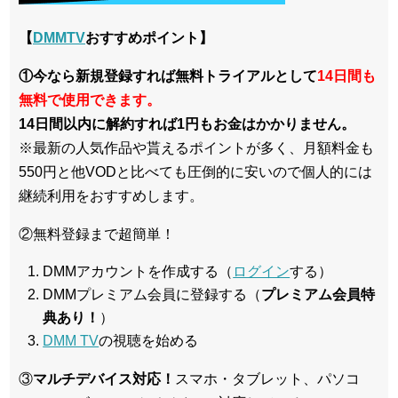
【
DMMTV
おすすめポイント】
①今なら新規登録すれば無料トライアルとして
14日間も
無料で使用できます。
14日間以内に解約すれば1円もお金はかかりません。
※最新の人気作品や貰えるポイントが多く、月額料金も
550円と他VODと比べても圧倒的に安いので個人的には
継続利用をおすすめします。
②無料登録まで超簡単！
DMMアカウントを作成する（
ログイン
する）
DMMプレミアム会員に登録する（
プレミアム会員特
典あり！
）
DMM TV
の視聴を始める
③
マルチデバイス対応！
スマホ・タブレット、パソコ