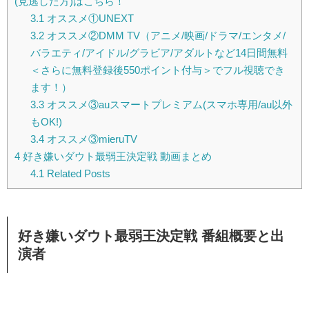
(見逃した方)はこちら！
3.1
オススメ①UNEXT
3.2
オススメ②DMM TV（アニメ/映画/ドラマ/エンタメ/
バラエティ/アイドル/グラビア/アダルトなど14日間無料
＜さらに無料登録後550ポイント付与＞でフル視聴でき
ます！）
3.3
オススメ③auスマートプレミアム(スマホ専用/au以外
もOK!)
3.4
オススメ③mieruTV
4
好き嫌いダウト最弱王決定戦 動画まとめ
4.1
Related Posts
好き嫌いダウト最弱王決定戦 番組概要と出
演者