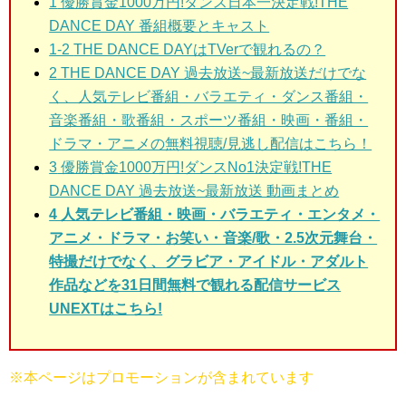
1
優勝賞金1000万円!ダンス日本一決定戦!THE
DANCE DAY 番組概要とキャスト
1-2
THE DANCE DAYはTVerで観れるの？
2
THE DANCE DAY 過去放送~最新放送だけでな
く、人気テレビ番組・バラエティ・ダンス番組・
音楽番組・歌番組・スポーツ番組・映画・番組・
ドラマ・アニメの無料視聴/見逃し配信はこちら！
3
優勝賞金1000万円!ダンスNo1決定戦!THE
DANCE DAY 過去放送~最新放送 動画まとめ
4 人気テレビ番組・映画・バラエティ・エンタメ・
アニメ・ドラマ・お笑い・音楽/歌・2.5次元舞台・
特撮だけでなく、グラビア・アイドル・アダルト
作品などを31日間無料で観れる配信サービス
UNEXTはこちら!
※本ページはプロモーションが含まれています