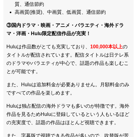
質、通信節約
高画質(推奨)、中画質、低画質、通信節約
③国内ドラマ・映画・アニメ・バラエティ・
海外ドラ
マ・洋画・Hulu限定配信作品
が充実！
Huluは作品数がとても充実しており、
100,000本以上
の
タイトルが配信されています。配信タイトルは
日テレ系
のドラマやバラエティが中心
で、話題の作品も楽しむこ
とが可能です。
また、Huluは追加料金が必要ありません。
月額料金のみ
ですべての作品を楽しめます
。
Huluは
独占配信の海外ドラマも多い
のが特徴です。海外
作品を見るためHuluに登録しているという人もいるほど
の充実度で、話題の作品はほとんど視聴できます。
また、
字幕版で視聴できる作品が多い
ので、吹替版が苦