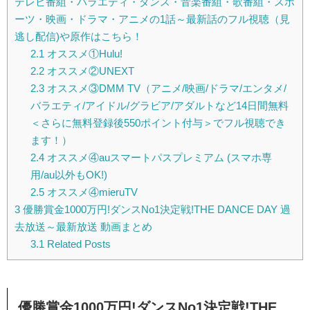
テレビ番組・バラエティ・ダンス・音楽番組・歌番組・スポ
ーツ・映画・ドラマ・アニメの1話～最新話のフル視聴（見
逃し配信)や原作はこちら！
2.1
オススメ①Hulu!
2.2
オススメ②UNEXT
2.3
オススメ③DMM TV（アニメ/映画/ドラマ/エンタメ/
バラエティ/アイドル/グラビア/アダルトなど14日間無料
＜さらに無料登録後550ポイント付与＞でフル視聴でき
ます！）
2.4
オススメ④auスマートパスプレミアム (スマホ専
用/au以外もOK!)
2.5
オススメ④mieruTV
3
優勝賞金1000万円!ダンスNo1決定戦!THE DANCE DAY 過
去放送～最新放送 動画まとめ
3.1
Related Posts
優勝賞金1000万円!ダンスNo1決定戦!THE