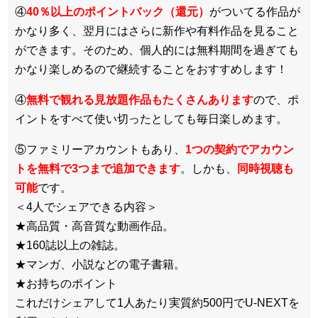
④
40％以上のポイントバック（還元）
がついてる作品が
かなり多く、翌月にはさらに新作や有料作品を見ること
ができます。そのため、個人的には無料期間を過ぎても
かなり楽しめるので継続することをおすすめします！
④
無料で観れる見放題作品もたくさんあります
ので、ポ
イントをすべて使い切ったとしても毎日楽しめます。
⑤ファミリーアカウントもあり、
1つの契約でアカウン
トを無料で3つまで追加できます
。しかも、
同時視聴も
可能
です。
＜4人でシェアできる内容＞
★高品質・高音質な動画作品。
★160誌以上の雑誌。
★マンガ、小説などの電子書籍。
★お持ちのポイント
これだけシェアして1人あたり実質約500円でU-NEXTを