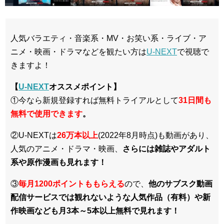
人気バラエティ・音楽系・MV・お笑い系・ライブ・ア
ニメ・映画・ドラマなどを観たい方は
U-NEXT
で視聴で
きますよ！
【
U-NEXT
オススメポイント】
①今なら新規登録すれば無料トライアルとして
3
1日間も
無料で使用できます
。
②U-NEXTは
26万本以上
(2022年8月時点)も動画があり、
人気のアニメ・ドラマ・映画、
さらには雑誌やアダルト
系や原作漫画も見れます！
③
毎月1200ポイントももらえる
ので、
他のサブスク動画
配信サービスでは観れないような人気作品（有料）や新
作映画なども月3本～5本以上無料で見れます！