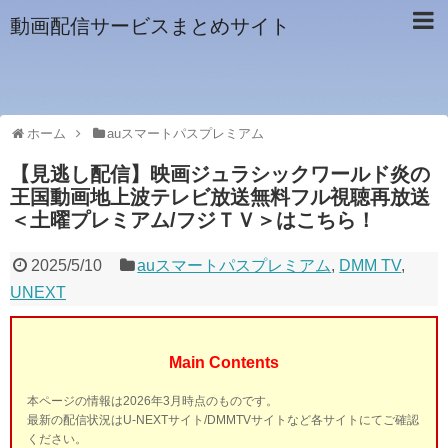
動画配信サービスまとめサイト
ホーム
auスマートパスプレミアム
【見逃し配信】映画ジュラシックワールド炎の
王国動画地上波テレビ放送無料フル視聴再放送
＜土曜プレミアム/フジＴＶ＞はこちら！
2025/5/10
auスマートパスプレミアム
,
DMM TV
,
UNEXT
Main Contents
本ページの情報は2026年3月時点のものです。
最新の配信状況はU-NEXTサイト/DMMTVサイトなど各サイトにてご確認
ください。