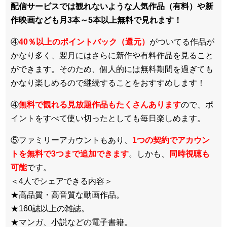
配信サービスでは観れないような人気作品（有料）や新
作映画なども月3本～5本以上無料で見れます！
④
40％以上のポイントバック（還元）
がついてる作品が
かなり多く、翌月にはさらに新作や有料作品を見ること
ができます。そのため、個人的には無料期間を過ぎても
かなり楽しめるので継続することをおすすめします！
④
無料で観れる見放題作品もたくさんあります
ので、ポ
イントをすべて使い切ったとしても毎日楽しめます。
⑤ファミリーアカウントもあり、
1つの契約でアカウン
トを無料で3つまで追加できます
。しかも、
同時視聴も
可能
です。
＜4人でシェアできる内容＞
★高品質・高音質な動画作品。
★160誌以上の雑誌。
★マンガ、小説などの電子書籍。