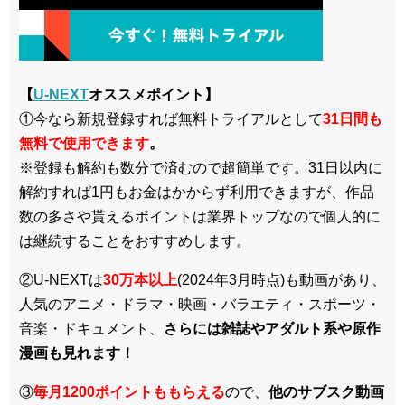
【
U-NEXT
オススメポイント】
①今なら新規登録すれば無料トライアルとして
3
1日間も
無料で使用できます
。
※登録も解約も数分で済むので超簡単です。31日以内に
解約すれば1円もお金はかからず利用できますが、作品
数の多さや貰えるポイントは業界トップなので個人的に
は継続することをおすすめします。
②U-NEXTは
30万本以上
(2024年3月時点)も動画があり、
人気のアニメ・ドラマ・映画・バラエティ・スポーツ・
音楽・ドキュメント、
さらには雑誌やアダルト系や原作
漫画も見れます！
③
毎月1200ポイントももらえる
ので、
他のサブスク動画