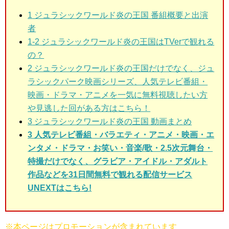
1
ジュラシックワールド炎の王国 番組概要と出演
者
1-2
ジュラシックワールド炎の王国はTVerで観れる
の？
2
ジュラシックワールド炎の王国だけでなく、ジュ
ラシックパーク映画シリーズ、人気テレビ番組・
映画・ドラマ・アニメを一気に無料視聴したい方
や見逃した回がある方はこちら！
3
ジュラシックワールド炎の王国 動画まとめ
3 人気テレビ番組・バラエティ・アニメ・映画・エ
ンタメ・ドラマ・お笑い・音楽/歌・2.5次元舞台・
特撮だけでなく、グラビア・アイドル・アダルト
作品などを31日間無料で観れる配信サービス
UNEXTはこちら!
※本ページはプロモーションが含まれています