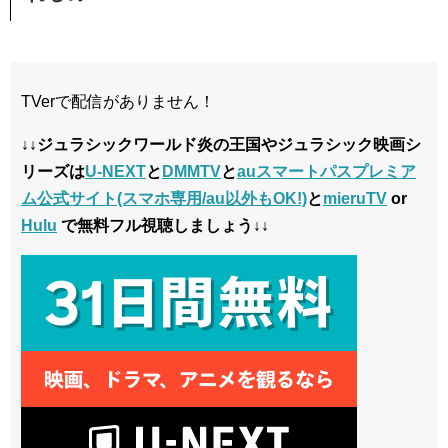
TVerで配信がありません！
↓↓ジュラシックワールド炎の王国やジュラシック映画シ
リーズは
U-NEXT
と
DMMTV
と
auスマートパスプレミア
ム公式サイト(スマホ専用/au以外もOK!)
と
mieruTV
or
Hulu
で無料フル視聴しましょう↓↓