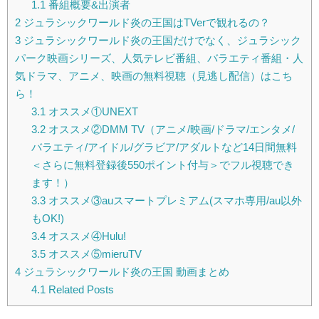
1.1
番組概要&出演者
2
ジュラシックワールド炎の王国はTVerで観れるの？
3
ジュラシックワールド炎の王国だけでなく、ジュラシック
パーク映画シリーズ、人気テレビ番組、バラエティ番組・人
気ドラマ、アニメ、映画の無料視聴（見逃し配信）はこち
ら！
3.1
オススメ①UNEXT
3.2
オススメ②DMM TV（アニメ/映画/ドラマ/エンタメ/
バラエティ/アイドル/グラビア/アダルトなど14日間無料
＜さらに無料登録後550ポイント付与＞でフル視聴でき
ます！）
3.3
オススメ③auスマートプレミアム(スマホ専用/au以外
もOK!)
3.4
オススメ④Hulu!
3.5
オススメ⑤mieruTV
4
ジュラシックワールド炎の王国 動画まとめ
4.1
Related Posts