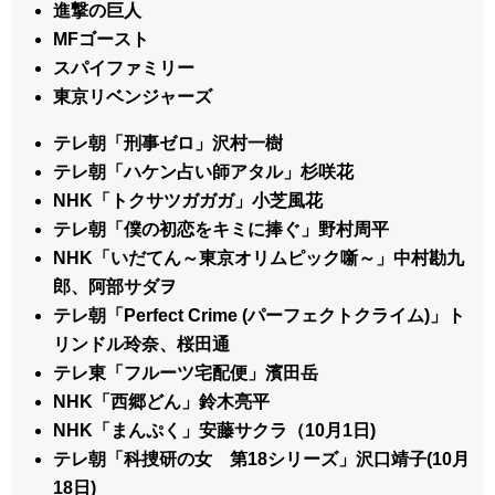
進撃の巨人
MFゴースト
スパイファミリー
東京リベンジャーズ
テレ朝「刑事ゼロ」沢村一樹
テレ朝「ハケン占い師アタル」杉咲花
NHK「トクサツガガガ」小芝風花
テレ朝「僕の初恋をキミに捧ぐ」野村周平
NHK「いだてん～東京オリムピック噺～」中村勘九
郎、阿部サダヲ
テレ朝「Perfect Crime (パーフェクトクライム)」ト
リンドル玲奈、桜田通
テレ東「フルーツ宅配便」濱田岳
NHK「西郷どん」鈴木亮平
NHK「まんぷく」安藤サクラ（10月1日)
テレ朝「科捜研の女 第18シリーズ」沢口靖子(10月
18日)