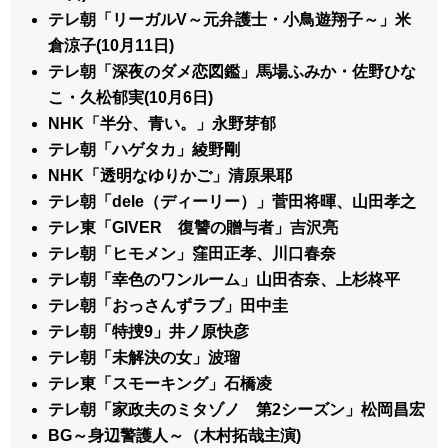
テレ朝「リーガルV～元弁護士・小鳥遊翔子～」米
倉涼子(10月11日)
テレ朝「深夜のダメ恋図鑑」馬場ふみか・佐野ひな
こ・久松郁実(10月6日)
NHK「半分、青い。」永野芽郁
テレ朝「ハゲタカ」綾野剛
NHK「透明なゆりかご」清原果耶
テレ朝「dele（ディーリー）」菅田将暉、山田孝之
テレ東「GIVER 復讐の贈与者」吉沢亮
テレ朝「ヒモメン」窪田正孝、川口春奈
テレ朝「幸色のワンルーム」山田杏奈、上杉柊平
テレ朝「おっさんずラブ」田中圭
テレ朝「特捜9」井ノ原快彦
テレ朝「未解決の女」波瑠
テレ東「スモーキング」石橋凌
テレ朝「家政夫のミタゾノ 第2シーズン」松岡昌宏
BG～身辺警護人～（木村拓哉主演)