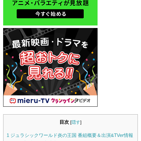
目次
[
隠す
]
1
ジュラシックワールド炎の王国 番組概要＆出演&TVer情報