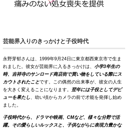
芸能界入りのきっかけと子役時代
永野芽郁さんは、1999年9月24日に東京都西東京市で生ま
れました。彼女が芸能界に入るきっかけは、
小学3年生の
時、吉祥寺のサンロード商店街で買い物をしている際にス
カウトされたこと
です。この偶然の出来事が、彼女の人生
を大きく変えることになります。
翌年には子役としてデビ
ューを果たし
、幼い頃からカメラの前で才能を発揮し始め
ました。
子役時代から、ドラマや映画、CMなど、様々な分野で活
躍。その愛らしいルックスと、子供ながらに表現力豊かな