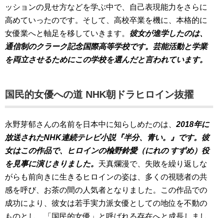
ッションの見せ方などを学ぶ中で、自己表現能力をさらに
高めていったのです。そして、高校卒業を機に、本格的に
女優業へと軸足を移していきます。
彼女が進学したのは、
通信制のクラーク記念国際高等学校です。芸能活動と学業
を両立させるためにこの学校を選んだと言われています。
国民的女優への道 NHK朝ドラヒロイン抜擢
永野芽郁さんの名前を日本中に知らしめたのは、
2018年に
放送されたNHK連続テレビ小説『半分、青い。』です。彼
女はこの作品で、ヒロインの楡野鈴愛（にれの すずめ）役
を見事に演じきりました。
天真爛漫で、失敗を繰り返しな
がらも前向きに生きるヒロインの姿は、多くの視聴者の共
感を呼び、お茶の間の人気者となりました。この作品での
成功により、彼女は若手実力派女優としての地位を不動の
ものとし、「国民的女優」と呼ばれる存在へと成長しまし