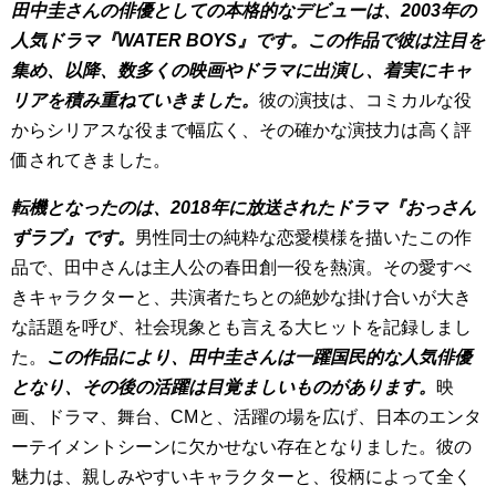
田中圭さんの俳優としての本格的なデビューは、2003年の
人気ドラマ『WATER BOYS』です。この作品で彼は注目を
集め、以降、数多くの映画やドラマに出演し、着実にキャ
リアを積み重ねていきました。
彼の演技は、コミカルな役
からシリアスな役まで幅広く、その確かな演技力は高く評
価されてきました。
転機となったのは、2018年に放送されたドラマ『おっさん
ずラブ』です。
男性同士の純粋な恋愛模様を描いたこの作
品で、田中さんは主人公の春田創一役を熱演。その愛すべ
きキャラクターと、共演者たちとの絶妙な掛け合いが大き
な話題を呼び、社会現象とも言える大ヒットを記録しまし
た。
この作品により、田中圭さんは一躍国民的な人気俳優
となり、その後の活躍は目覚ましいものがあります。
映
画、ドラマ、舞台、CMと、活躍の場を広げ、日本のエンタ
ーテイメントシーンに欠かせない存在となりました。彼の
魅力は、親しみやすいキャラクターと、役柄によって全く