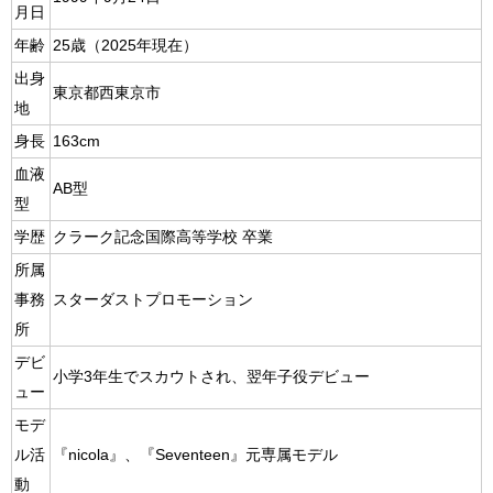
月日
年齢
25歳（2025年現在）
出身
東京都西東京市
地
身長
163cm
血液
AB型
型
学歴
クラーク記念国際高等学校 卒業
所属
事務
スターダストプロモーション
所
デビ
小学3年生でスカウトされ、翌年子役デビュー
ュー
モデ
ル活
『nicola』、『Seventeen』元専属モデル
動