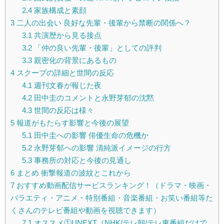
2.4
家族構成と素顔
3
二人の出会い 良好な先輩・後輩から禁断の関係へ？
3.1
共演歴から見る接点
3.2
「仲の良い先輩・後輩」としての評判
3.3
親密化の背景にあるもの
4
スクープの詳細と世間の反応
4.1
週刊文春が報じた夜
4.2
田中圭のコメントと永野芽郁の沈黙
4.3
世間の反応は様々
5
報道がもたらす影響と今後の展望
5.1
田中圭への影響 俳優生命の危機か
5.2
永野芽郁への影響 清純派イメージの行方
5.3
事務所の対応と今後の見通し
6
まとめ 衝撃報道の波紋とこれから
7
おすすめ動画配信サービスランキング！（ドラマ・映画・
バラエティ・アニメ・特別番組・音楽番組・お笑い番組等た
くさんのテレビ番組や動画を視聴できます）
7.1
オススメ①UNEXT（NHK/テレ朝/テレ東番組だけで