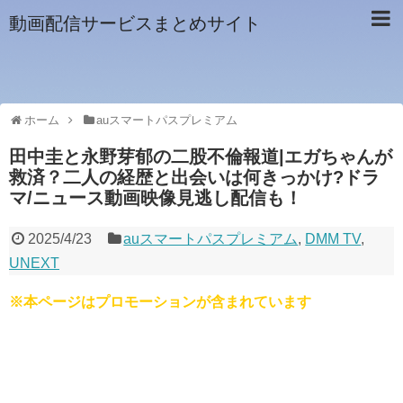
動画配信サービスまとめサイト
ホーム
auスマートパスプレミアム
田中圭と永野芽郁の二股不倫報道|エガちゃんが
救済？二人の経歴と出会いは何きっかけ?ドラ
マ/ニュース動画映像見逃し配信も！
2025/4/23
auスマートパスプレミアム
,
DMM TV
,
UNEXT
※本ページはプロモーションが含まれています