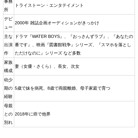
事務
トライストーン・エンタテイメント
所
デビ
2000年 雑誌企画オーディションがきっかけ
ュー
主な
ドラマ『WATER BOYS』、『おっさんずラブ』、『あなたの
出演
番です』、映画『図書館戦争』シリーズ、『スマホを落とし
作
ただけなのに』シリーズ など多数
家族
妻（女優・さくら）、長女、次女
構成
幼少
期の
5歳で妹を病死、8歳で両親離婚、母子家庭で育つ
経験
母親
との
2018年に癌で他界
別れ