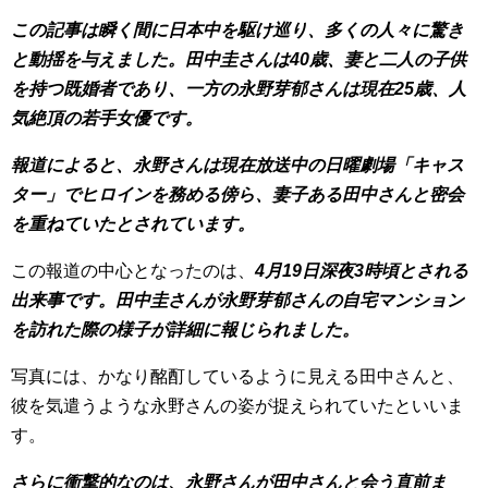
この記事は瞬く間に日本中を駆け巡り、多くの人々に驚き
と動揺を与えました。田中圭さんは40歳、妻と二人の子供
を持つ既婚者であり、一方の永野芽郁さんは現在25歳、人
気絶頂の若手女優です。
報道によると、永野さんは現在放送中の日曜劇場「キャス
ター」でヒロインを務める傍ら、妻子ある田中さんと密会
を重ねていたとされています。
この報道の中心となったのは、
4月19日深夜3時頃とされる
出来事です。田中圭さんが永野芽郁さんの自宅マンション
を訪れた際の様子が詳細に報じられました。
写真には、かなり酩酊しているように見える田中さんと、
彼を気遣うような永野さんの姿が捉えられていたといいま
す。
さらに衝撃的なのは、永野さんが田中さんと会う直前ま