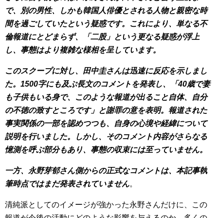
で、別の男性、しかも韓国人俳優とされる人物と親密な時
間を過ごしていたという疑惑です。これにより、単なる不
倫報道にとどまらず、「二股」という更なる疑惑が浮上
し、事態はより複雑な様相を呈しています。
このスクープに対し、田中圭さんは迅速に反応を示しまし
た。1500字にも及ぶ長文のコメントを発表し、「40歳で妻
も子供もいる身で、このような報道が出ること自体、自分
の不徳の致すところです」と謝罪の意を表明。報道された
事実関係の一部を認めつつも、自身の心境や経緯について
説明を行いました。しかし、そのコメント内容がさらなる
憶測を呼ぶ部分もあり、事態の収束には至っていません。
一方、永野芽郁さん側からの正式なコメントは、本記事執
筆時点ではまだ発表されていません
。
清純派としてのイメージが強かった永野さんだけに、この
報道が今後の活動にどのような影響を与えるのか、多くの