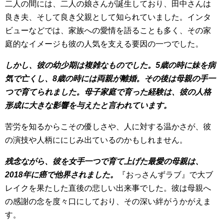
二人の間には、二人の娘さんが誕生しており、田中さんは
良き夫、そして良き父親として知られていました。インタ
ビューなどでは、家族への愛情を語ることも多く、その家
庭的なイメージも彼の人気を支える要因の一つでした。
しかし、彼の幼少期は複雑なものでした。5歳の時に妹を病
気で亡くし、8歳の時には両親が離婚。その後は母親の手一
つで育てられました。母子家庭で育った経験は、彼の人格
形成に大きな影響を与えたと言われています。
苦労を知るからこその優しさや、人に対する温かさが、彼
の演技や人柄ににじみ出ているのかもしれません。
残念ながら、彼を女手一つで育て上げた最愛の母親は、
2018年に癌で他界されました。
『おっさんずラブ』で大ブ
レイクを果たした直後の悲しい出来事でした。彼は母親へ
の感謝の念を度々口にしており、その深い絆がうかがえま
す。