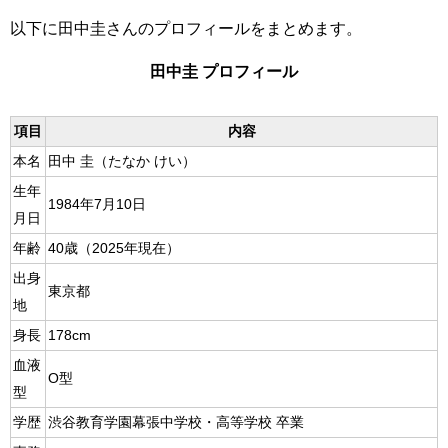
以下に田中圭さんのプロフィールをまとめます。
田中圭 プロフィール
項目
内容
本名
田中 圭（たなか けい）
生年
1984年7月10日
月日
年齢
40歳（2025年現在）
出身
東京都
地
身長
178cm
血液
O型
型
学歴
渋谷教育学園幕張中学校・高等学校 卒業