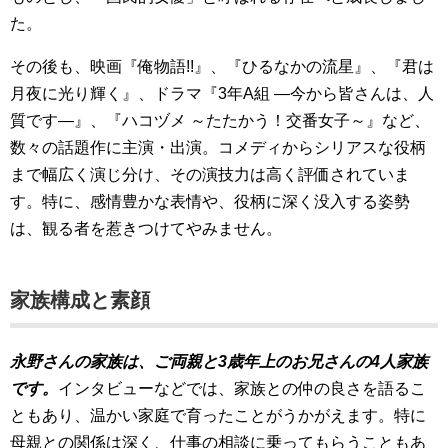
た。
その後も、映画『俺物語!!』、『ひるなかの流星』、『君は
月夜に光り輝く』、ドラマ『3年A組 ―今から皆さんは、人
質です―』、『ハコヅメ ～たたかう！交番女子～』など、
数々の話題作に主演・出演。コメディからシリアスな役柄
まで幅広く演じ分け、その演技力は高く評価されていま
す。特に、感情豊かな表情や、役柄に深く没入する姿勢
は、観る者を惹きつけてやみません。
家族構成と素顔
永野さんの家族は、ご両親と3歳年上のお兄さんの4人家族
です。
インタビューなどでは、家族との仲の良さを語るこ
ともあり、温かい家庭で育ったことがうかがえます。特に
母親との関係は深く、仕事の相談に乗ってもらうこともあ