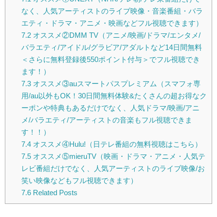
なく、人気アーティストのライブ映像・音楽番組・バラ
エティ・ドラマ・アニメ・映画などフル視聴できます）
7.2
オススメ②DMM TV（アニメ/映画/ドラマ/エンタメ/
バラエティ/アイドル/グラビア/アダルトなど14日間無料
＜さらに無料登録後550ポイント付与＞でフル視聴でき
ます！）
7.3
オススメ③auスマートパスプレミアム（スマフォ専
用/au以外もOK！30日間無料体験&たくさんの超お得なク
ーポンや特典もあるだけでなく、人気ドラマ/映画/アニ
メ/バラエティ/アーティストの音楽もフル視聴できま
す！！）
7.4
オススメ④Hulu!（日テレ番組の無料視聴はこちら）
7.5
オススメ⑤mieruTV（映画・ドラマ・アニメ・人気テ
レビ番組だけでなく、人気アーティストのライブ映像/お
笑い映像などもフル視聴できます）
7.6
Related Posts