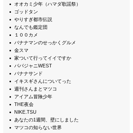
オオカミ少年（ハマダ歌謡祭）
ゴッドタン
やりすぎ都市伝説
なんでも鑑定団
１００カメ
バナナマンのせっかくグルメ
金スマ
家ついて行ってイイですか
パパジャニWEST
バナナサンド
イキスギさんについてった
週刊さんまとマツコ
アイアム冒険少年
THE夜会
NIKE.TSU
あなたの1週間、壁にしました
マツコの知らない世界