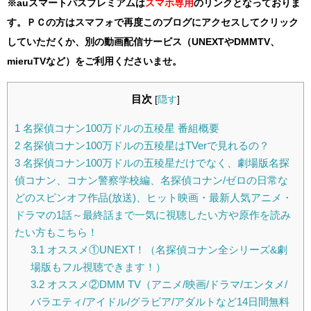
※auスマートパスプレミアムは
スマホ
専用
のリンクとなっておりま
す。ＰＣの方はスマフォで再度このブログにアクセスしてクリック
していただくか、別の動画配信サービス（UNEXTやDMMTV、
mieruTVなど）をご利用くださいませ。
目次
[
隠す
]
1
名探偵コナン100万ドルの五稜星 番組概要
2
名探偵コナン100万ドルの五稜星はTVerで見れるの？
3
名探偵コナン100万ドルの五稜星だけでなく、劇場版名探
偵コナン、コナン警察学校編、名探偵コナン/ゼロの日常な
どのスピンオフ作品(放送)、ヒット映画・最新人気アニメ・
ドラマの1話～最終話まで一気に視聴したい方や原作を読み
たい方もこちら！
3.1
オススメ①UNEXT！（名探偵コナン全シリーズ&劇
場版もフル視聴できます！）
3.2
オススメ②DMM TV（アニメ/映画/ドラマ/エンタメ/
バラエティ/アイドル/グラビア/アダルトなど14日間無料