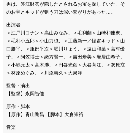
男は、斧江財閥が隠したとされるお宝を探していた。そ
のお宝とキッドが狙う刀は深い繋がりがあった…。
出演者
＜江戸川コナン＞高山みなみ、＜毛利蘭＞山崎和佳奈、
＜毛利小五郎＞小山力也、＜工藤新一／怪盗キッド＞山
口勝平、＜服部平次＞堀川りょう、＜遠山和葉＞宮村優
子、＜阿笠博士＞緒方賢一、＜吉田歩美＞岩居由希子、
＜小嶋元太＞高木渉、＜円谷光彦＞大谷育江、＜灰原哀
＞林原めぐみ、＜川添善久＞大泉洋
監督・演出
【監督】永岡智佳
原作・脚本
【原作】青山剛昌 【脚本】大倉崇裕
音楽