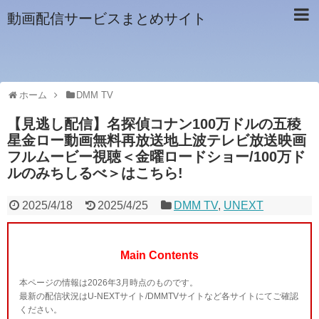
動画配信サービスまとめサイト
ホーム
DMM TV
【見逃し配信】名探偵コナン100万ドルの五稜
星金ロー動画無料再放送地上波テレビ放送映画
フルムービー視聴＜金曜ロードショー/100万ド
ルのみちしるべ＞はこちら!
2025/4/18
2025/4/25
DMM TV
,
UNEXT
Main Contents
本ページの情報は2026年3月時点のものです。
最新の配信状況はU-NEXTサイト/DMMTVサイトなど各サイトにてご確認
ください。