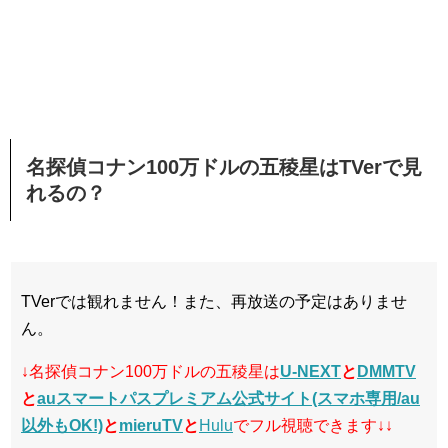
名探偵コナン100万ドルの五稜星はTVerで見
れるの？
TVerでは観れません！また、再放送の予定はありませ
ん。
↓名探偵コナン100万ドルの五稜星は
U-NEXT
と
DMMTV
と
auスマートパスプレミアム公式サイト(スマホ専用/au
以外もOK!)
と
mieruTV
と
Hulu
でフル視聴できます↓↓