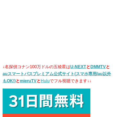
↓名探偵コナン100万ドルの五稜星は
U-NEXT
と
DMMTV
と
auスマートパスプレミアム公式サイト(スマホ専用/au以外
もOK!)
と
mieruTV
と
Hulu
でフル視聴できます↓↓