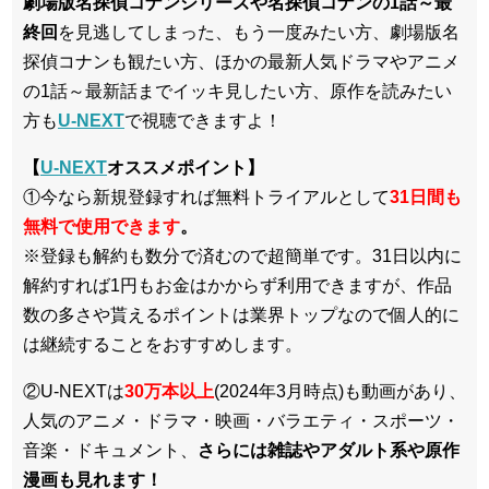
劇場版名探偵コナンシリーズや名探偵コナンの1話～最
終回
を見逃してしまった、もう一度みたい方、劇場版名
探偵コナンも観たい方、ほかの最新人気ドラマやアニメ
の1話～最新話までイッキ見したい方、原作を読みたい
方も
U-NEXT
で視聴できますよ！
【
U-NEXT
オススメポイント】
①今なら新規登録すれば無料トライアルとして
3
1日間も
無料で使用できます
。
※登録も解約も数分で済むので超簡単です。31日以内に
解約すれば1円もお金はかからず利用できますが、作品
数の多さや貰えるポイントは業界トップなので個人的に
は継続することをおすすめします。
②U-NEXTは
30万本以上
(2024年3月時点)も動画があり、
人気のアニメ・ドラマ・映画・バラエティ・スポーツ・
音楽・ドキュメント、
さらには雑誌やアダルト系や原作
漫画も見れます！