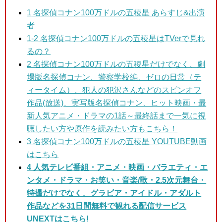
1
名探偵コナン100万ドルの五稜星 あらすじ&出演
者
1-2
名探偵コナン100万ドルの五稜星はTVerで見れ
るの？
2 名探偵コナン100万ドルの五稜星
だけでなく、劇
場版名探偵コナン、警察学校編、ゼロの日常（テ
ィータイム）、犯人の犯沢さんなどのスピンオフ
作品(放送)、実写版名探偵コナン、ヒット映画・最
新人気アニメ・ドラマの1話～最終話まで一気に視
聴したい方や原作を読みたい方もこちら！
3
名探偵コナン100万ドルの五稜星 YOUTUBE動画
はこちら
4 人気テレビ番組・アニメ・映画・バラエティ・エ
ンタメ・ドラマ・お笑い・音楽/歌・2.5次元舞台・
特撮だけでなく、グラビア・アイドル・アダルト
作品などを31日間無料で観れる配信サービス
UNEXTはこちら!