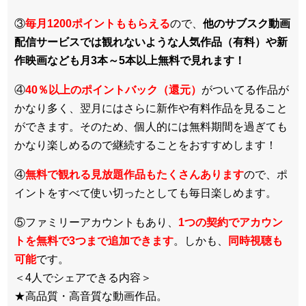
③
毎月1200ポイントももらえる
ので、
他のサブスク動画
配信サービスでは観れないような人気作品（有料）や新
作映画なども月3本～5本以上無料で見れます！
④
40％以上のポイントバック（還元）
がついてる作品が
かなり多く、翌月にはさらに新作や有料作品を見ること
ができます。そのため、個人的には無料期間を過ぎても
かなり楽しめるので継続することをおすすめします！
④
無料で観れる見放題作品もたくさんあります
ので、ポ
イントをすべて使い切ったとしても毎日楽しめます。
⑤ファミリーアカウントもあり、
1つの契約でアカウン
トを無料で3つまで追加できます
。しかも、
同時視聴も
可能
です。
＜4人でシェアできる内容＞
★高品質・高音質な動画作品。