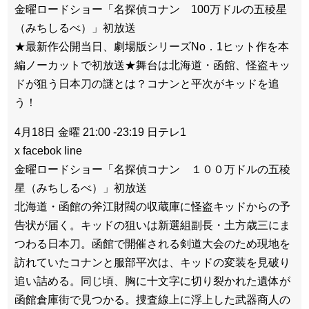
金曜ロードショー「名探偵コナン 100万ドルの五稜星
（みちしるべ）」初放送
★最新作公開当日、劇場版シリーズNo．1ヒット作を本
編ノーカットで初放送★舞台は北海道・函館、怪盗キッ
ドが狙う日本刀の謎とは？コナンと平次がキッドを追
う！
4月18日 金曜 21:00 -23:19 日テレ1
x facebok line
金曜ロードショー「名探偵コナン １００万ドルの五稜
星（みちしるべ）」初放送
北海道・函館の斧江財閥の収蔵庫に怪盗キッドからの予
告状が届く。キッドの狙いは新選組副長・土方歳三にま
つわる日本刀。函館で開催される剣道大会のため現地を
訪れていたコナンと服部平次は、キッドの変装を見破り
追い詰める。同じ頃、胸に十文字に切り裂かれた遺体が
函館倉庫街で見つかる。捜査線上に浮上した武器商人の