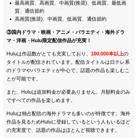
最高画質、高画質、中画質(推奨)、低画質、最低画
質、通信節約
高画質(推奨)、中画質、低画質、通信節約
③国内ドラマ・映画・アニメ・バラエティ・
海外ドラ
マ・洋画・Hulu限定配信作品
が充実！
Huluは作品数がとても充実しており、
100,000本以上
の
タイトルが配信されています。配信タイトルは
日テレ系
のドラマやバラエティが中心
で、話題の作品も楽しむこ
とが可能です。
また、Huluは追加料金が必要ありません。
月額料金のみ
ですべての作品を楽しめます
。
Huluは
独占配信の海外ドラマも多い
のが特徴です。海外
作品を見るためHuluに登録しているという人もいるほど
の充実度で、話題の作品はほとんど視聴できます。