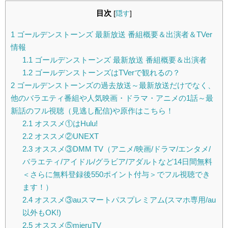
目次
[
隠す
]
1
ゴールデンストーンズ 最新放送 番組概要＆出演者＆TVer
情報
1.1
ゴールデンストーンズ 最新放送 番組概要＆出演者
1.2
ゴールデンストーンズはTVerで観れるの？
2
ゴールデンストーンズの過去放送～最新放送だけでなく、
他のバラエティ番組や人気映画・ドラマ・アニメの1話～最
新話のフル視聴（見逃し配信)や原作はこちら！
2.1
オススメ①はHulu!
2.2
オススメ②UNEXT
2.3
オススメ③DMM TV（アニメ/映画/ドラマ/エンタメ/
バラエティ/アイドル/グラビア/アダルトなど14日間無料
＜さらに無料登録後550ポイント付与＞でフル視聴でき
ます！）
2.4
オススメ③auスマートパスプレミアム(スマホ専用/au
以外もOK!)
2.5
オススメ⑤mieruTV