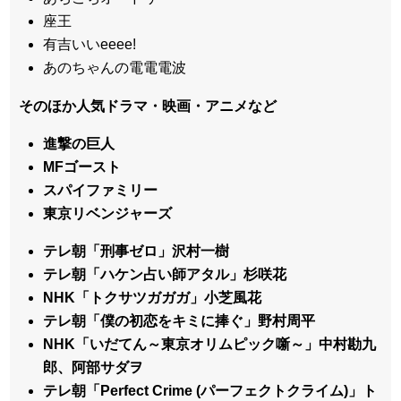
座王
有吉いいeeee!
あのちゃんの電電電波
そのほか人気ドラマ・映画・アニメなど
進撃の巨人
MFゴースト
スパイファミリー
東京リベンジャーズ
テレ朝「刑事ゼロ」沢村一樹
テレ朝「ハケン占い師アタル」杉咲花
NHK「トクサツガガガ」小芝風花
テレ朝「僕の初恋をキミに捧ぐ」野村周平
NHK「いだてん～東京オリムピック噺～」中村勘九
郎、阿部サダヲ
テレ朝「Perfect Crime (パーフェクトクライム)」ト