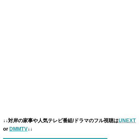
↓↓対岸の家事や人気テレビ番組/ドラマのフル視聴は
UNEXT
or
DMMTV
↓↓