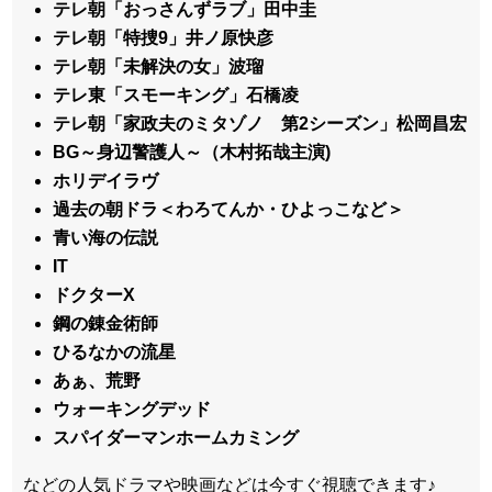
テレ朝「おっさんずラブ」田中圭
テレ朝「特捜9」井ノ原快彦
テレ朝「未解決の女」波瑠
テレ東「スモーキング」石橋凌
テレ朝「家政夫のミタゾノ 第2シーズン」松岡昌宏
BG～身辺警護人～（木村拓哉主演)
ホリデイラヴ
過去の朝ドラ＜わろてんか・ひよっこなど＞
青い海の伝説
IT
ドクターX
鋼の錬金術師
ひるなかの流星
あぁ、荒野
ウォーキングデッド
スパイダーマンホームカミング
などの人気ドラマや映画などは今すぐ視聴できます♪