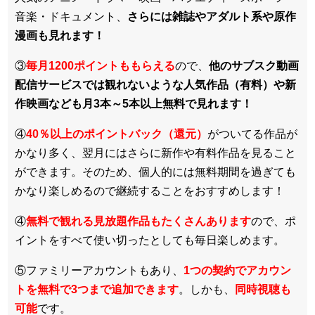
音楽・ドキュメント、
さらには雑誌やアダルト系や原作
漫画も見れます！
③
毎月1200ポイントももらえる
ので、
他のサブスク動画
配信サービスでは観れないような人気作品（有料）や新
作映画なども月3本～5本以上無料で見れます！
④
40％以上のポイントバック（還元）
がついてる作品が
かなり多く、翌月にはさらに新作や有料作品を見ること
ができます。そのため、個人的には無料期間を過ぎても
かなり楽しめるので継続することをおすすめします！
④
無料で観れる見放題作品もたくさんあります
ので、ポ
イントをすべて使い切ったとしても毎日楽しめます。
⑤ファミリーアカウントもあり、
1つの契約でアカウン
トを無料で3つまで追加できます
。しかも、
同時視聴も
可能
です。