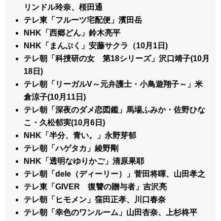
リンドル玲奈、桜田通
テレ東「フルーツ宅配便」濱田岳
NHK「西郷どん」鈴木亮平
NHK「まんぷく」安藤サクラ（10月1日)
テレ朝「科捜研の女 第18シリーズ」沢口靖子(10月
18日)
テレ朝「リーガルV～元弁護士・小鳥遊翔子～」米
倉涼子(10月11日)
テレ朝「深夜のダメ恋図鑑」馬場ふみか・佐野ひな
こ・久松郁実(10月6日)
NHK「半分、青い。」永野芽郁
テレ朝「ハゲタカ」綾野剛
NHK「透明なゆりかご」清原果耶
テレ朝「dele（ディーリー）」菅田将暉、山田孝之
テレ東「GIVER 復讐の贈与者」吉沢亮
テレ朝「ヒモメン」窪田正孝、川口春奈
テレ朝「幸色のワンルーム」山田杏奈、上杉柊平