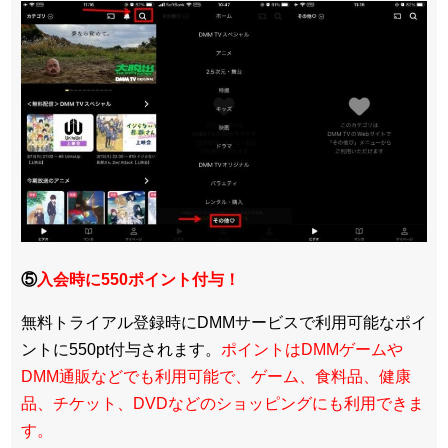
⑤
入会時に550ポイント付与！
無料トライアル登録時にDMMサービスで利用可能なポイ
ントに550pt付与されます。
ポイントはDMMゲームや
DMM通販などでも利用可能で、ゲーム、食料品、健康
品、チケット、DVDなどのショッピングにも利用できま
す。