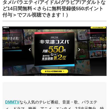
タメ/バラエティ/アイドル/グラビア/アダルトな
ど14日間無料＜さらに無料登録後550ポイント
付与＞でフル視聴できます！）
DMMTV
なら人気のテレビ番組、音楽・歌、バラエテ
ィ、ドラマ、映画、アニメ、エンタメ、2.5次元舞台、特