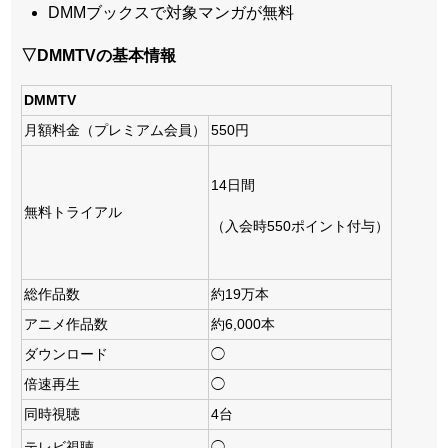
DMMブックスで対象マンガが無料
▽DMMTVの基本情報
DMMTV
月額料金（プレミアム会員）
550円
14日間
無料トライアル
（入会時550ポイント付与）
総作品数
約19万本
アニメ作品数
約6,000本
ダウンロード
◯
倍速再生
◯
同時視聴
4台
テレビ視聴
◯