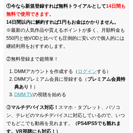
①今なら新規登録すれば無料トライアルとして
14日間も
無料で使用できます。
14日間以内に解約すれば1円もお金はかかりません。
※最新の人気作品や貰えるポイントが多く、月額料金も
550円と他VODと比べても圧倒的に安いので個人的には
継続利用をおすすめします。
②無料登録まで超簡単！
DMMアカウントを作成する（
ログイン
する）
DMMプレミアム会員に登録する（
プレミアム会員特
典あり！
）
DMM TV
の視聴を始める
③
マルチデバイス対応！
スマホ・タブレット、パソコ
ン、テレビのマルチデバイスに対応している
ので、いつ
でもどこでも動画を見れます。
（PS4/PS5でも観れま
す。VR視聴にも対応！）