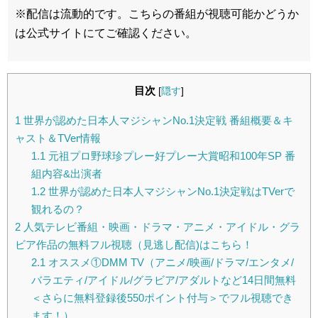
※配信は流動的です。こちらの番組が視聴可能かどうか
は公式サイトにてご確認ください。
目次
[
隠す
]
1
世界が認めた日本人マジシャンNo.1決定戦 番組概要＆キ
ャスト＆TVer情報
1.1
元祖プロ野球珍プレー好プレー大賞昭和100年SP 番
組内容&出演者
1.2
世界が認めた日本人マジシャンNo.1決定戦はTVerで
観れるの？
2
人気テレビ番組・映画・ドラマ・アニメ・アイドル・グラ
ビア作品の無料フル視聴（見逃し配信)はこちら！
2.1
オススメ①DMM TV（アニメ/映画/ドラマ/エンタメ/
バラエティ/アイドル/グラビア/アダルトなど14日間無料
＜さらに無料登録後550ポイント付与＞でフル視聴でき
ます！）