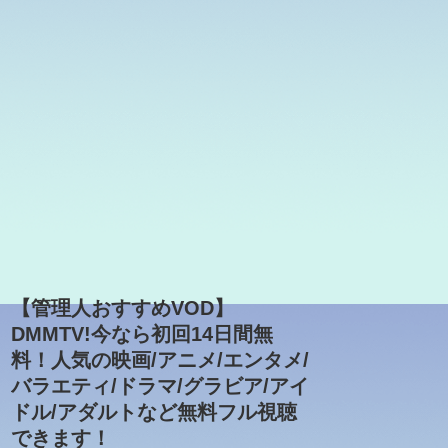
【管理人おすすめVOD】
DMMTV!今なら初回14日間無
料！人気の映画/アニメ/エンタメ/
バラエティ/ドラマ/グラビア/アイ
ドル/アダルトなど無料フル視聴
できます！