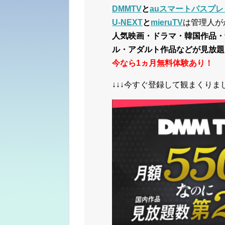
DMMTV
と
auスマートパスプレ
U-NEXT
と
mieruTV
は管理人が
人気映画・ドラマ・韓国作品・
ル・アダルト作品などが見放題
今なら1ヵ月無料体験あり！
↓↓↓今すぐ登録して観まくりまし