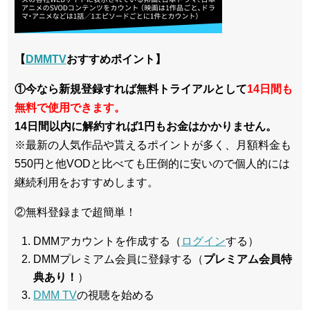
【
DMMTV
おすすめポイント】
①今なら新規登録すれば無料トライアルとして
14日間も
無料で使用できます。
14日間以内に解約すれば1円もお金はかかりません。
※最新の人気作品や貰えるポイントが多く、月額料金も
550円と他VODと比べても圧倒的に安いので個人的には
継続利用をおすすめします。
②無料登録まで超簡単！
DMMアカウントを作成する（
ログイン
する）
DMMプレミアム会員に登録する（
プレミアム会員特
典あり！
）
DMM TV
の視聴を始める