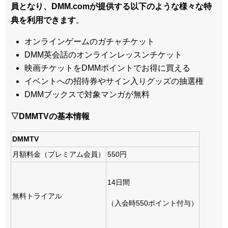
員となり、DMM.comが提供する以下のような様々な特
典を利用できます
。
オンラインゲームのガチャチケット
DMM英会話のオンラインレッスンチケット
映画チケットをDMMポイントでお得に買える
イベントへの招待券やサイン入りグッズの抽選権
DMMブックスで対象マンガが無料
▽DMMTVの基本情報
DMMTV
月額料金（プレミアム会員）
550円
14日間
無料トライアル
（入会時550ポイント付与）