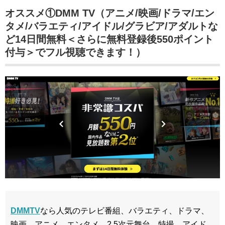
オススメ①DMM TV（アニメ/映画/ドラマ/エン
タメ/バラエティ/アイドル/グラビア/アダルトな
ど14日間無料＜さらに無料登録後550ポイント
付与＞でフル視聴できます！）
DMMTV
なら人気のテレビ番組、バラエティ、ドラマ、
映画、アニメ、エンタメ、2.5次元舞台、特撮、アイド