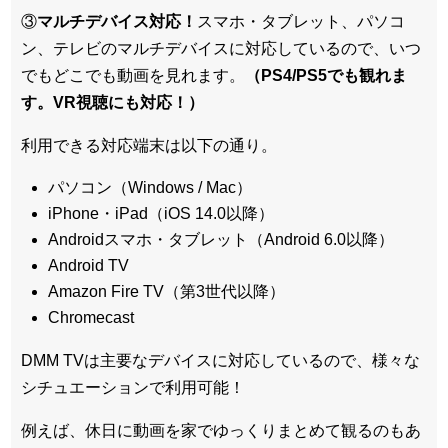
③
マルチデバイス対応！
スマホ・タブレット、パソコ
ン、テレビのマルチデバイスに対応している
ので、いつ
でもどこでも動画を見れます。
（PS4/PS5でも観れま
す。VR視聴にも対応！）
利用できる対応端末は以下の通り。
パソコン（Windows / Mac）
iPhone・iPad（iOS 14.0以降）
Androidスマホ・タブレット（Android 6.0以降）
Android TV
Amazon Fire TV（第3世代以降）
Chromecast
DMM TVは主要なデバイスに対応しているので、
様々な
シチュエーションで利用可能！
例えば、休日に動画を家でゆっくりまとめて観るのもあ