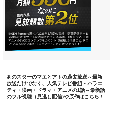
あのスターのマエとアトの過去放送～最新
放送だけでなく、人気テレビ番組・バラエ
ティ・映画・ドラマ・アニメの1話～最新話
のフル視聴（見逃し配信)や原作はこちら！