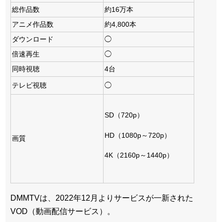
総作品数
約16万本
アニメ作品数
約4,800本
ダウンロード
◯
倍速再生
◯
同時視聴
4台
テレビ視聴
◯
SD（720p）
HD（1080p～720p）
画質
4K（2160p～1440p）
DMMTVは、2022年12月よりサービスが一新された
VOD（動画配信サービス）。