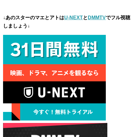
↓あのスターのマエとアトは
U-NEXT
と
DMMTV
でフル視聴
しましょう↓