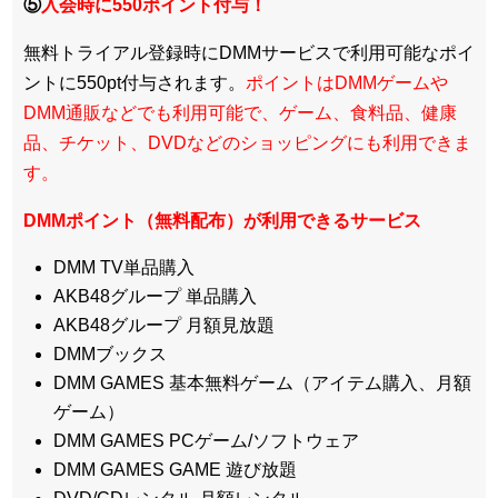
⑤
入会時に550ポイント付与！
無料トライアル登録時にDMMサービスで利用可能なポイ
ントに550pt付与されます。
ポイントはDMMゲームや
DMM通販などでも利用可能で、ゲーム、食料品、健康
品、チケット、DVDなどのショッピングにも利用できま
す。
DMMポイント（無料配布）が利用できるサービス
DMM TV単品購入
AKB48グループ 単品購入
AKB48グループ 月額見放題
DMMブックス
DMM GAMES 基本無料ゲーム（アイテム購入、月額
ゲーム）
DMM GAMES PCゲーム/ソフトウェア
DMM GAMES GAME 遊び放題