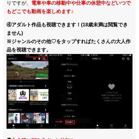
りですが、
電車や車の移動中や仕事の休憩中などいつで
もどこでも動画を楽しめます
♪
④アダルト作品も視聴できます！(18歳未満は閲覧でき
ません)
※ジャンルのその他♡をタップすればたくさんの大人作
品を視聴できます。