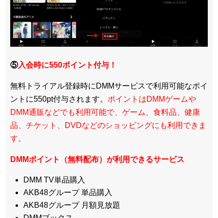
⑤
入会時に550ポイント付与！
無料トライアル登録時にDMMサービスで利用可能なポイ
ントに550pt付与されます。
ポイントはDMMゲームや
DMM通販などでも利用可能で、ゲーム、食料品、健康
品、チケット、DVDなどのショッピングにも利用できま
す。
DMMポイント（無料配布）が利用できるサービス
DMM TV単品購入
AKB48グループ 単品購入
AKB48グループ 月額見放題
DMMブックス