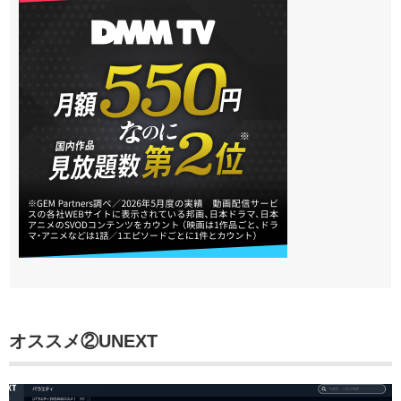
オススメ②UNEXT