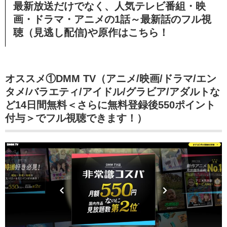
最新放送だけでなく、人気テレビ番組・映
画・ドラマ・アニメの1話～最新話のフル視
聴（見逃し配信)や原作はこちら！
オススメ①DMM TV（アニメ/映画/ドラマ/エン
タメ/バラエティ/アイドル/グラビア/アダルトな
ど14日間無料＜さらに無料登録後550ポイント
付与＞でフル視聴できます！）