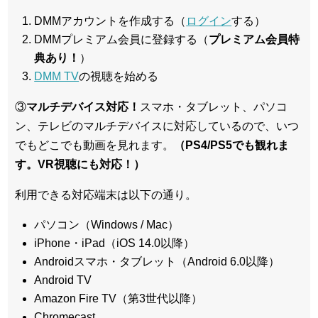
DMMアカウントを作成する（
ログイン
する）
DMMプレミアム会員に登録する（
プレミアム会員特
典あり！
）
DMM TV
の視聴を始める
③
マルチデバイス対応！
スマホ・タブレット、パソコ
ン、テレビのマルチデバイスに対応している
ので、いつ
でもどこでも動画を見れます。
（PS4/PS5でも観れま
す。VR視聴にも対応！）
利用できる対応端末は以下の通り。
パソコン（Windows / Mac）
iPhone・iPad（iOS 14.0以降）
Androidスマホ・タブレット（Android 6.0以降）
Android TV
Amazon Fire TV（第3世代以降）
Chromecast