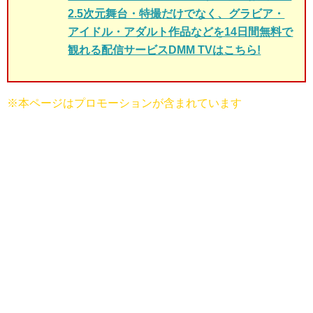
2.5次元舞台・特撮だけでなく、グラビア・
アイドル・アダルト作品などを14日間無料で
観れる配信サービスDMM TVはこちら!
※本ページはプロモーションが含まれています