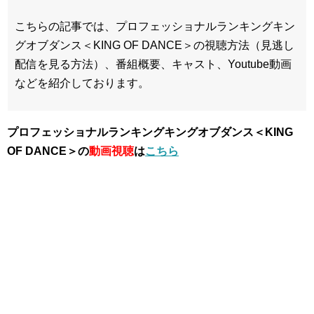
こちらの記事では、プロフェッショナルランキングキン
グオブダンス＜KING OF DANCE＞の視聴方法（見逃し
配信を見る方法）、番組概要、キャスト、Youtube動画
などを紹介しております。
プロフェッショナルランキングキングオブダンス＜KING
OF DANCE＞の
動画視聴
は
こちら