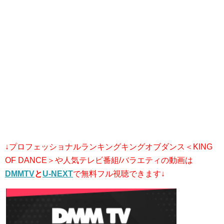
↓プロフェッショナルランキングキングオブダンス＜KING
OF DANCE＞や人気テレビ番組/バラエティの動画は
DMMTV
と
U-NEXT
で無料フル視聴できます↓