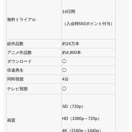
14日間
無料トライアル
（入会時550ポイント付与）
総作品数
約16万本
アニメ作品数
約4,800本
ダウンロード
◯
倍速再生
◯
同時視聴
4台
テレビ視聴
◯
SD（720p）
HD（1080p～720p）
画質
4K（2160p～1440p）