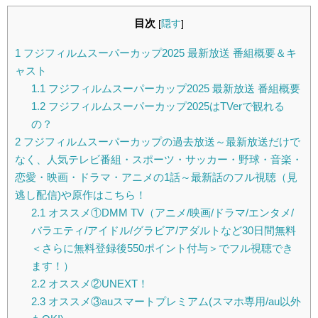
目次
[
隠す
]
1
フジフィルムスーパーカップ2025 最新放送 番組概要＆キ
ャスト
1.1
フジフィルムスーパーカップ2025 最新放送 番組概要
1.2
フジフィルムスーパーカップ2025はTVerで観れる
の？
2
フジフィルムスーパーカップの過去放送～最新放送だけで
なく、人気テレビ番組・スポーツ・サッカー・野球・音楽・
恋愛・映画・ドラマ・アニメの1話～最新話のフル視聴（見
逃し配信)や原作はこちら！
2.1
オススメ①DMM TV（アニメ/映画/ドラマ/エンタメ/
バラエティ/アイドル/グラビア/アダルトなど30日間無料
＜さらに無料登録後550ポイント付与＞でフル視聴でき
ます！）
2.2
オススメ②UNEXT！
2.3
オススメ③auスマートプレミアム(スマホ専用/au以外