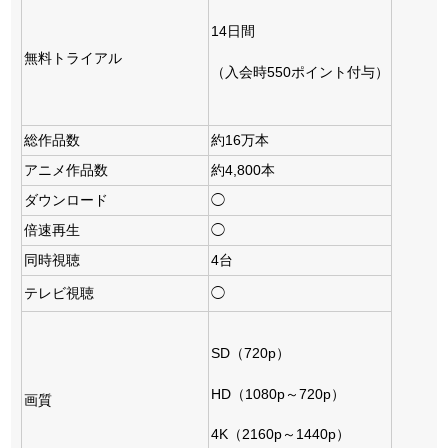
14日間
無料トライアル
（入会時550ポイント付与）
総作品数
約16万本
アニメ作品数
約4,800本
ダウンロード
◯
倍速再生
◯
同時視聴
4台
テレビ視聴
◯
SD（720p）
HD（1080p～720p）
画質
4K（2160p～1440p）