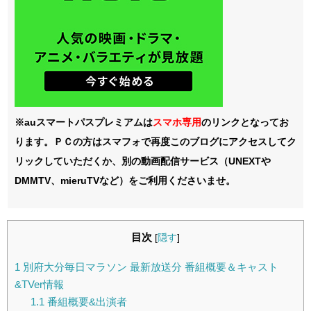
※auスマートパスプレミアムは
スマホ
専用
のリンクとなってお
ります。ＰＣの方はスマフォで再度このブログにアクセスしてク
リックしていただくか、別の動画配信サービス（UNEXTや
DMMTV、mieruTVなど）をご利用くださいませ。
目次
[
隠す
]
1
別府大分毎日マラソン 最新放送分 番組概要＆キャスト
&TVer情報
1.1
番組概要&出演者