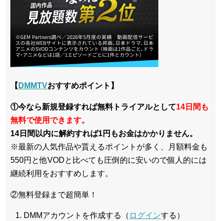
【
DMMTV
おすすめポイント】
①今なら新規登録すれば無料トライアルとして
14日間も
無料で使用できます。
14日間以内に解約すれば1円もお金はかかりません。
※最新の人気作品や貰えるポイントが多く、月額料金も
550円と他VODと比べても圧倒的に安いので個人的には
継続利用をおすすめします。
②無料登録まで超簡単！
DMMアカウントを作成する（
ログイン
する）