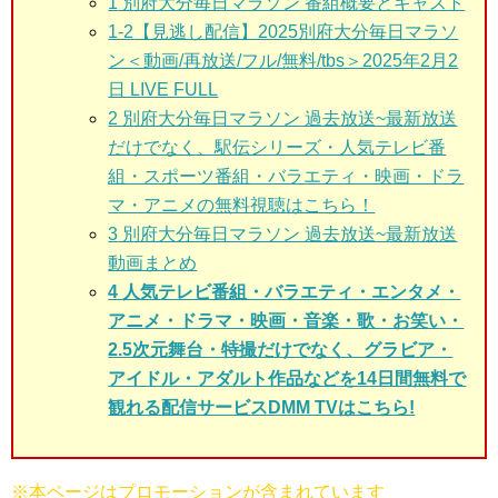
1
別府大分毎日マラソン 番組概要とキャスト
1-2
【見逃し配信】2025別府大分毎日マラソ
ン＜動画/再放送/フル/無料/tbs＞2025年2月2
日 LIVE FULL
2 別府大分毎日マラソン
過去放送~最新放送
だけでなく、駅伝シリーズ・人気テレビ番
組・スポーツ番組・バラエティ・映画・ドラ
マ・アニメの無料視聴はこちら！
3
別府大分毎日マラソン 過去放送~最新放送
動画まとめ
4 人気テレビ番組・バラエティ・エンタメ・
アニメ・ドラマ・映画・音楽・歌・お笑い・
2.5次元舞台・特撮だけでなく、グラビア・
アイドル・アダルト作品などを14日間無料で
観れる配信サービスDMM TVはこちら!
※本ページはプロモーションが含まれています