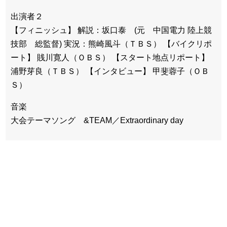
出演者２
【フィニッシュ】 解説：坂口泰 (元 中国電力 陸上競
技部 総監督) 実況：熊崎風斗（ＴＢＳ） 【バイクリポ
ート】 賎川寛人（ＯＢＳ） 【スタート地点リポート】
浦野芽良（ＴＢＳ） 【インタビュー】 甲斐蓉子（ＯＢ
Ｓ）
音楽
大会テーマソング &TEAM／Extraordinary day