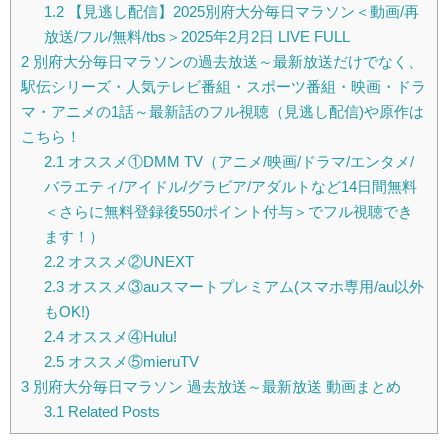
1.2
【見逃し配信】2025別府大分毎日マラソン＜動画/再
放送/フル/無料/tbs＞2025年2月2日 LIVE FULL
2
別府大分毎日マラソンの過去放送～最新放送だけでなく、
駅伝シリーズ・人気テレビ番組・スポーツ番組・映画・ドラ
マ・アニメの1話～最新話のフル視聴（見逃し配信)や原作は
こちら！
2.1
オススメ①DMM TV（アニメ/映画/ドラマ/エンタメ/
バラエティ/アイドル/グラビア/アダルトなど14日間無料
＜さらに無料登録後550ポイント付与＞でフル視聴でき
ます！）
2.2
オススメ②UNEXT
2.3
オススメ③auスマートプレミアム(スマホ専用/au以外
もOK!)
2.4
オススメ④Hulu!
2.5
オススメ⑤mieruTV
3
別府大分毎日マラソン 過去放送～最新放送 動画まとめ
3.1
Related Posts