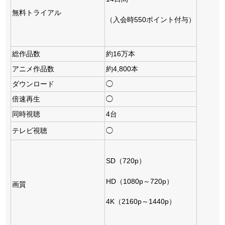
無料トライアル
（入会時550ポイント付与）
総作品数
約16万本
アニメ作品数
約4,800本
ダウンロード
◯
倍速再生
◯
同時視聴
4台
テレビ視聴
◯
SD（720p）
HD（1080p～720p）
画質
4K（2160p～1440p）