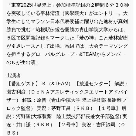
「東京2025世界陸上」参加標準記録の２時間６分３０秒
を突破している平林清澄（國學院大）がエントリー。大
学生にしてマラソン日本代表候補に躍り出た逸材が真剣
勝負で挑む！箱根駅伝総合優勝の青山学院大学からは、
５区で区間新記録をマークした「若の神」こと若林宏樹
が引退レースとして出場。番組では、大会テーマソング
を担当するグローバルグループ・&TEAMからメンバー
のＫが生出演！
出演者
【番組ゲスト】 Ｋ（&TEAM） 【放送センター】 解説：
瀬古利彦（ＤｅＮＡアスレティックスエリートアドバイ
ザー） 解説：原晋（青山学院大学 陸上競技部 長距離ブ
ロック監督） 実況：茅野正昌（ＲＫＢ） 【１号車】 解
説：河野匡(大塚製薬 陸上競技部部長兼女子部監督) 実
況：井口謙（ＲＫＢ） 【２号車】 実況：吉田諭司（Ｏ
ＢＳ）