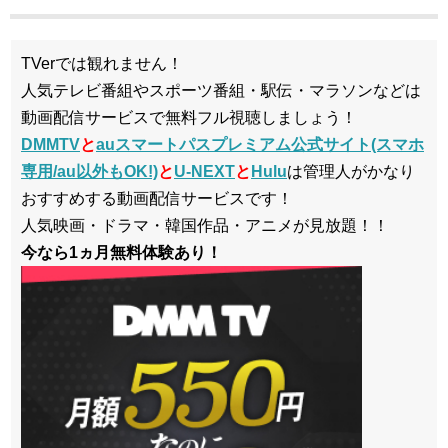
TVerでは観れません！
人気テレビ番組やスポーツ番組・駅伝・マラソンなどは
動画配信サービスで無料フル視聴しましょう！
DMMTV
と
auスマートパスプレミアム公式サイト(スマホ
専用/au以外もOK!)
と
U-NEXT
と
Hulu
は管理人がかなり
おすすめする動画配信サービスです！
人気映画・ドラマ・韓国作品・アニメが見放題！！
今なら1ヵ月無料体験あり！