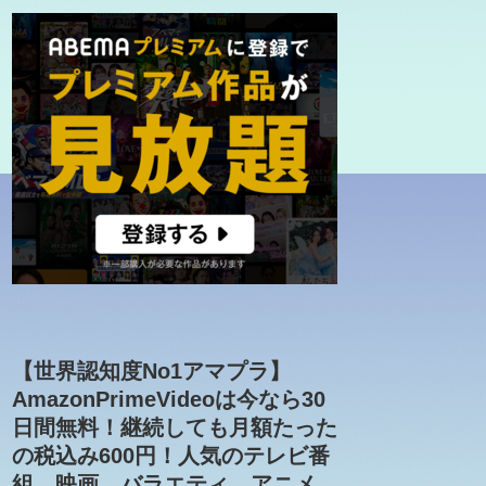
【世界認知度No1アマプラ】
AmazonPrimeVideoは今なら30
日間無料！継続しても月額たった
の税込み600円！人気のテレビ番
組、映画、バラエティ、アニメ、