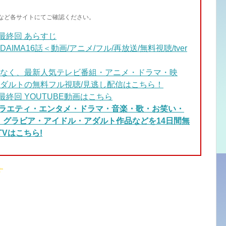
イトなど各サイトにてご確認ください。
～最終回 あらすじ
MA16話＜動画/アニメ/フル/再放送/無料視聴/tver
なく、最新人気テレビ番組・アニメ・ドラマ・映
ダルトの無料フル視聴/見逃し配信はこちら！
最終回 YOUTUBE動画はこちら
バラエティ・エンタメ・ドラマ・音楽・歌・お笑い・
く、グラビア・アイドル・アダルト作品などを14日間無
Vはこちら!
す