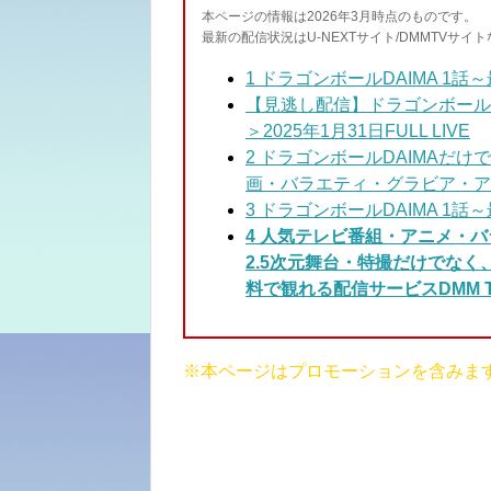
本ページの情報は2026年3月時点のものです。
最新の配信状況はU-NEXTサイト/DMMTVサ
1
ドラゴンボールDAIMA 1話
【見逃し配信】ドラゴンボールDAI
＞2025年1月31日FULL LIVE
2 ドラゴンボールDAIMAだけ
で
画・バラエティ・グラビア・ア
3
ドラゴンボールDAIMA 1話～
4 人気テレビ番組・アニメ・
2.5次元舞台・特撮だけでな
料で観れる配信サービスDMM T
※本ページはプロモーションを含みま