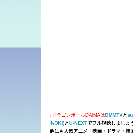
↓ドラゴンボールDAIMAは
DMMTV
と
a
もOK!)
と
U-NEXT
でフル視聴しましょ
他にも人気アニメ・映画・ドラマ・韓