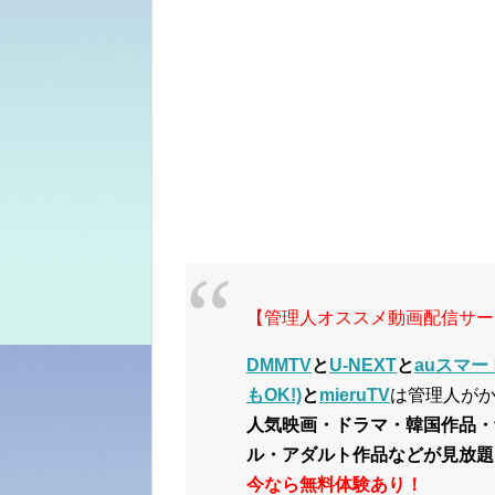
【管理人オススメ動画配信サー
DMMTV
と
U-NEXT
と
auスマー
もOK!)
と
mieruTV
は管理人が
人気映画・ドラマ・韓国作品・
ル・アダルト作品などが見放題
今なら無料体験あり！