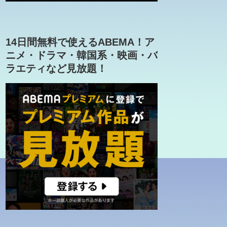
14日間無料で使えるABEMA！ア
ニメ・ドラマ・韓国系・映画・バ
ラエティなど見放題！