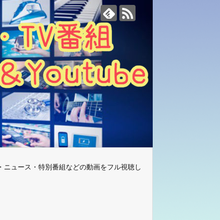
・ニュース・特別番組などの動画をフル視聴し