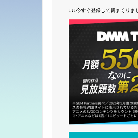
↓↓↓今すぐ登録して観まくりまし