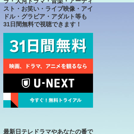
ラ・大河ドラマ・音楽・アーティ
スト・お笑い・ライブ映像・アイ
ドル・グラビア・アダルト等も
31日間無料で視聴できます！
最新日テレドラマやあなたの番で