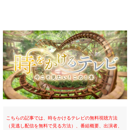
こちらの記事では、時をかけるテレビの無料視聴方法
（見逃し配信を無料で見る方法）、番組概要、出演者、