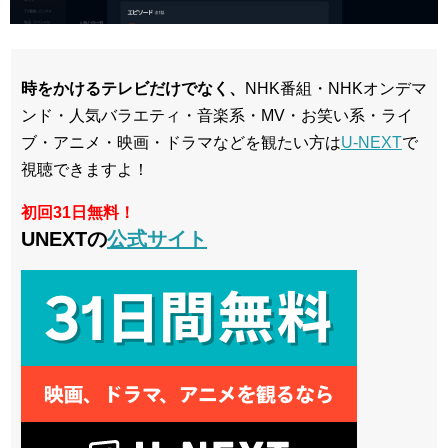
時をかけるテレビだけでなく、
NHK番組・NHKオンデマ
ンド・人気バラエティ・音楽系・MV・お笑い系・ライ
ブ・アニメ・映画・ドラマなどを観たい方は
U-NEXT
で
視聴できますよ！
初回31日無料！
UNEXTの
公式サイト