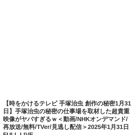
【時をかけるテレビ 手塚治虫 創作の秘密1月31
日】手塚治虫の秘密の仕事場を取材した超貴重
映像がヤバすぎるｗ＜動画/NHKオンデマンド/
再放送/無料/TVer/見逃し配信＞2025年1月31日
FULL LIVE