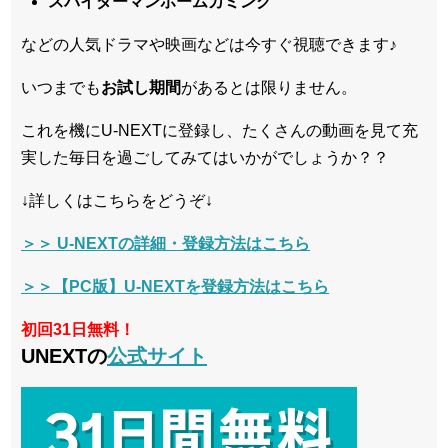
スパイダーマンホームカミング
などの人気ドラマや映画などは今すぐ視聴できます♪
いつまでも
お試し
期間
があるとは限りません。
これを機にU-NEXTに登録し、たくさんの動画を見て充
実した毎日を過ごしてみてはいかがでしょうか？？
↓詳しくはこちらをどうぞ↓
＞＞ U-NEXTの詳細・登録方法はこちら
＞＞【PC版】U-NEXTを登録方法はこちら
初回31日無料！
UNEXTの
公式サイト