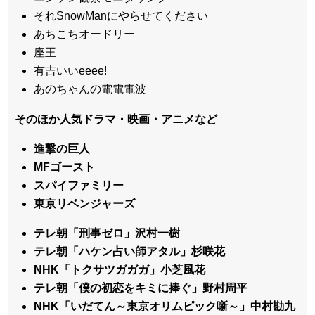
それSnowManにやらせてください
あちこちオードリー
座王
有吉いいeeee!
あのちゃんの電電電波
そのほか人気ドラマ・映画・アニメなど
進撃の巨人
MFゴースト
スパイファミリー
東京リベンジャーズ
テレ朝「刑事ゼロ」沢村一樹
テレ朝「ハケン占い師アタル」杉咲花
NHK「トクサツガガガ」小芝風花
テレ朝「僕の初恋をキミに捧ぐ」野村周平
NHK「いだてん～東京オリムピック噺～」中村勘九