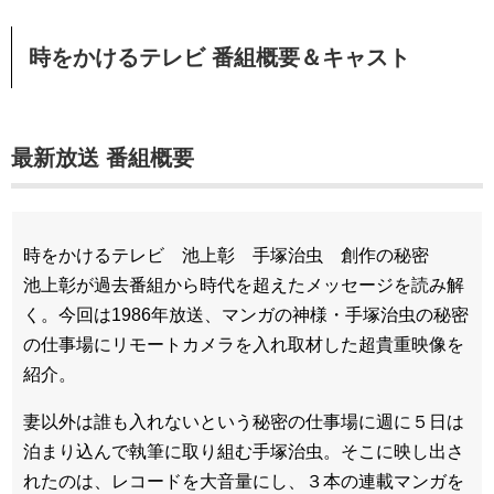
時をかけるテレビ 番組概要＆キャスト
最新放送 番組概要
時をかけるテレビ 池上彰 手塚治虫 創作の秘密
池上彰が過去番組から時代を超えたメッセージを読み解
く。今回は1986年放送、マンガの神様・手塚治虫の秘密
の仕事場にリモートカメラを入れ取材した超貴重映像を
紹介。
妻以外は誰も入れないという秘密の仕事場に週に５日は
泊まり込んで執筆に取り組む手塚治虫。そこに映し出さ
れたのは、レコードを大音量にし、３本の連載マンガを