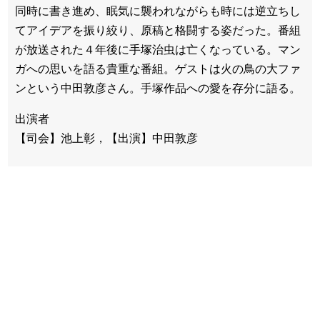
同時に書き進め、眠気に襲われながらも時には逆立ちし
てアイデアを振り絞り、原稿と格闘する姿だった。番組
が放送された４年後に手塚治虫は亡くなっている。マン
ガへの思いを語る貴重な番組。ゲストは火の鳥の大ファ
ンという中田敦彦さん。手塚作品への愛を存分に語る。
出演者
【司会】池上彰，【出演】中田敦彦