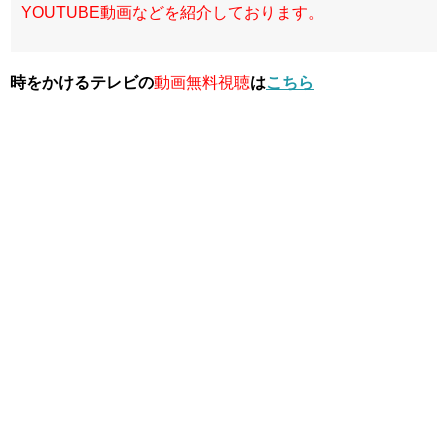
YOUTUBE動画などを紹介しております。
時をかけるテレビの
動画無料視聴
は
こちら