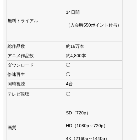
14日間
無料トライアル
（入会時550ポイント付与）
総作品数
約16万本
アニメ作品数
約4,800本
ダウンロード
◯
倍速再生
◯
同時視聴
4台
テレビ視聴
◯
SD（720p）
HD（1080p～720p）
画質
4K（2160p～1440p）