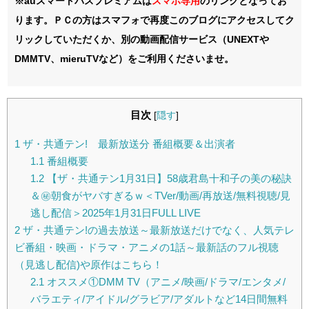
※auスマートパスプレミアムは
スマホ
専用
のリンクとなってお
ります。ＰＣの方はスマフォで再度このブログにアクセスしてク
リックしていただくか、別の動画配信サービス（UNEXTや
DMMTV、mieruTVなど）をご利用くださいませ。
目次
[
隠す
]
1
ザ・共通テン! 最新放送分 番組概要＆出演者
1.1
番組概要
1.2
【ザ・共通テン1月31日】58歳君島十和子の美の秘訣
＆㊙朝食がヤバすぎるｗ＜TVer/動画/再放送/無料視聴/見
逃し配信＞2025年1月31日FULL LIVE
2
ザ・共通テン!の過去放送～最新放送だけでなく、人気テレ
ビ番組・映画・ドラマ・アニメの1話～最新話のフル視聴
（見逃し配信)や原作はこちら！
2.1
オススメ①DMM TV（アニメ/映画/ドラマ/エンタメ/
バラエティ/アイドル/グラビア/アダルトなど14日間無料