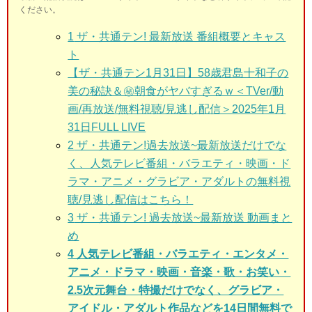
ください。
1
ザ・共通テン! 最新放送 番組概要とキャス
ト
【ザ・共通テン1月31日】58歳君島十和子の
美の秘訣＆㊙朝食がヤバすぎるｗ＜TVer/動
画/再放送/無料視聴/見逃し配信＞2025年1月
31日FULL LIVE
2
ザ・共通テン!過去放送~最新放送だけでな
く、人気テレビ番組・バラエティ・映画・ド
ラマ・アニメ・グラビア・アダルトの無料視
聴/見逃し配信はこちら！
3
ザ・共通テン! 過去放送~最新放送 動画まと
め
4 人気テレビ番組・バラエティ・エンタメ・
アニメ・ドラマ・映画・音楽・歌・お笑い・
2.5次元舞台・特撮だけでなく、グラビア・
アイドル・アダルト作品などを14日間無料で