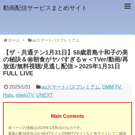
動画配信サービスまとめサイト
ホーム
auスマートパスプレミアム
【ザ・共通テン1月31日】58歳君島十和子の美
の秘訣＆㊙朝食がヤバすぎるｗ＜TVer/動画/再
放送/無料視聴/見逃し配信＞2025年1月31日
FULL LIVE
2025/1/31
auスマートパスプレミアム
,
DMM TV
,
Hulu
,
mieruTV
,
UNEXT
Main Contents
本ページの情報は2026年3月時点のものです。
最新の配信状況はU-NEXTサイト/DMMTVサイトなど各サイトにてご確認