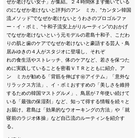
ぜか老けない女子」が集結。２４時間休まず働いている
のになぜか老けないと評判のアン ミカ、“カンタン韓国
流メソッド”でなぜか老けないとうわさのプロゴルファ
ー・イ・ボミ、“十和子流安上がりルーティン”のおかげ
でなぜか老けないという元モデルの君島十和子、こだわ
りの肌と歯のケアでなぜか老けないと豪語する芸人・鳥
居みゆきの４人がスタジオに登場し、それぞ
れの食生活やストレッチ、体のケアなど、若さを保つた
めに実践していることを密着ＶＴＲとともに紹介。ア
ン ミカが勧める「背筋を伸ばす㊙アイテム」「意外な
リラックス方法」、イ・ボミおすすめの「美しさを維持
するための韓国マストグルメ」、鳥居が７年使い続けて
いる「最強の保湿剤」など、知って得する情報を続々と
お届け。君島は「効果的なウオーキングの方法」や「就
寝前のラジオ体操」など自己流のルーティンを紹介す
る。