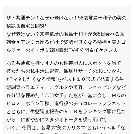
ザ・共通テン！なぜか老けない！58歳君島十和子の美の
秘訣＆自宅公開SP
なぜ老けない？来年還暦の君島十和子が365日食べる㊙
朝食▼アンミカ座るだけで姿勢が良くなる㊙棒▼美人ゴ
ルファーのイ・ボミ韓国豪邸TV初公開＆イケメン夫
ある共通点を持つ４人の女性芸能人にスポットを当て、
彼女たちの私生活に密着。徹底リサーチの末につかん
だ“マネしたくなる情報”をベスト１０形式で発表する生
態調査バラエティー。グルメや美容、ショッピングなど
各分野を極めた「〇〇女子」たちが一堂に会し、ＭＣの
ヒロミ、ホラン千秋、進行役のチョコレートプラネット
とともに、生態調査報告のＶＴＲをランキング順に見な
がら、にぎやかにスタジオトークを繰り広げて
いく。 今回は、各界の“美のカリスマ”ともいうべき「な