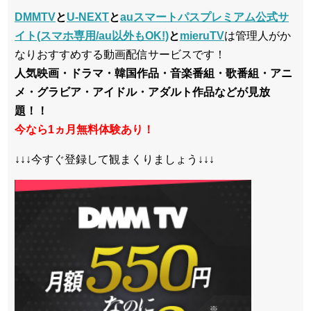
DMMTV
と
U-NEXT
と
auスマートパスプレミアム公式サ
イト(スマホ専用/au以外もOK!)
と
mieruTV
は管理人がか
なりおすすめする動画配信サービスです！
人気映画・ドラマ・韓国作品・音楽番組・歌番組・アニ
メ・グラビア・アイドル・アダルト作品などが見放
題！！
今なら1ヵ月無料体験あり！
↓↓↓今すぐ登録して観まくりましょう↓↓↓