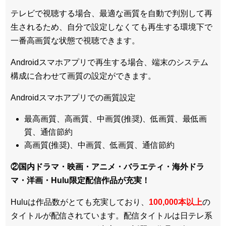
テレビで視聴する場合、最適な画質を自動で判別して再
生されるため、
自分で設定しなくても再生する環境下で
一番高画質な状態
で視聴できます。
Androidスマホアプリで再生する場合、端末のシステム
構成に合わせて画質の設定ができます。
Androidスマホアプリでの画質設定
最高画質、高画質、中画質(推奨)、低画質、最低画
質、通信節約
高画質(推奨)、中画質、低画質、通信節約
②国内ドラマ・映画・アニメ・バラエティ・
海外ドラ
マ・洋画・Hulu限定配信作品
が充実！
Huluは作品数がとても充実しており、
100,000本以上
の
タイトルが配信されています。配信タイトルは
日テレ系