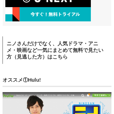
ニノさん
だけでなく、人気ドラマ・アニ
メ・映画など一気にまとめて無料で見たい
方（見逃した方）はこちら
オススメ①Hulu!