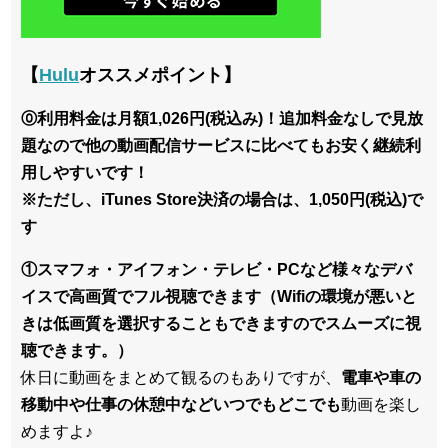
【
Hulu
オススメポイント】
⓪利用料金は月額1,026円(税込み)！追加料金なしで見放
題なので他の動画配信サービスに比べてもお安く継続利
用しやすいです！
※ただし、iTunes Store決済の場合は、1,050円(税込)で
す
①スマフォ・アイフォン・テレビ・PCなど様々なデバ
イスで高画質でフル視聴できます（Wifiの環境が悪いと
きは低画質を選択することもできますのでスムーズに視
聴できます。）
休日に動画をまとめて観るのもありですが、
電車や車の
移動中や仕事の休憩中などいつでもどこでも
動画を楽し
めますよ♪