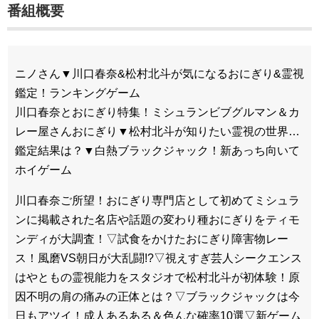
番組概要
ニノさん▼川口春奈&松村北斗が気になるおにぎり&霊視
鑑定！ランキングゲーム
川口春奈とおにぎり特集！ミシュランビブグルマン＆カ
レー屋さんおにぎり▼松村北斗が知りたい霊視の世界…
鑑定結果は？▼白熱ブラックジャック！新あっち向いて
ホイゲーム
川口春奈ご所望！おにぎり専門店として初めてミシュラ
ンに掲載された名店や話題の変わり種おにぎりをティモ
ンディが大調査！▽試食をかけたおにぎり障害物レー
ス！風磨VS朝日が大乱闘!?▽視えすぎ芸人シークエンス
はやともの霊視能力をスタジオで松村北斗が初体験！原
因不明の肩の痛みの正体とは？▽ブラックジャックは今
日もアツイ！成人あるある＆色んな確率10選▽新ゲーム