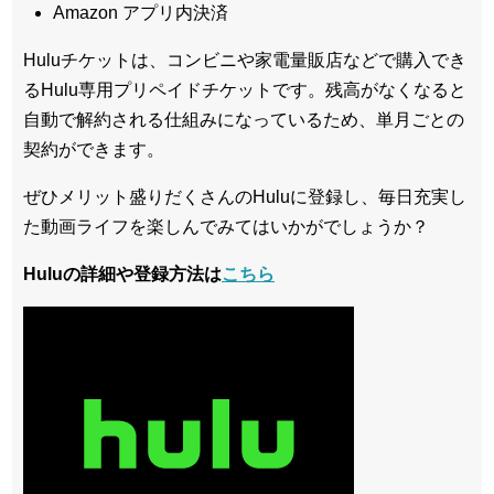
Amazon アプリ内決済
Huluチケットは、コンビニや家電量販店などで購入でき
るHulu専用プリペイドチケットです。残高がなくなると
自動で解約される仕組みになっているため、単月ごとの
契約ができます。
ぜひメリット盛りだくさんのHuluに登録し、毎日充実し
た動画ライフを楽しんでみてはいかがでしょうか？
Huluの詳細や登録方法は
こちら