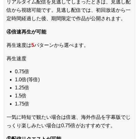
リアルタイム配信を見逃してしまったときは、見逃し配
信から視聴可能です。見逃し配信では、初回放送から一
定時間経過した後、期間限定で作品が公開されます。
④倍速再生が可能
再生速度は
5
パターンから選べます。
再生速度
0.75倍
1.0倍(等倍)
1.25倍
1.5倍
1.75倍
一気に時短で観たい場合は倍速、海外作品を字幕版でじ
っくり楽しみたい場合は0.75倍がおすすめです。
⑤配信リクエストが可能