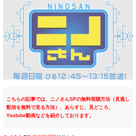
こちらの記事では、ニノさんSPの無料視聴方法（見逃し
配信を無料で見る方法）、あらすじ、見どころ、
Youtube動画などを紹介しております。