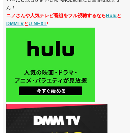
ん！
ニノさんや人気テレビ番組
をフル視聴するなら
Hulu
と
DMMTV
と
U-NEXT
!