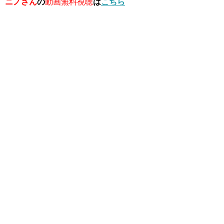
ニノさん
の
動画無料視聴
は
こちら