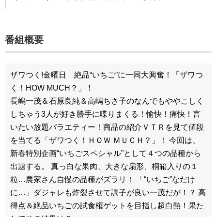
番組概要
ザワつく!金曜日 絶品“いちご”に一同大興奮！「ザワつ
く！HOW MUCH？」！
長嶋一茂＆石原良純＆高嶋ちさ子のなんでもややこしく
しちゃう3人が好き勝手に喋りまくる！愉快！痛快！言
いたい放題バラエティー！商品の紹介ＶＴＲを見て値段
を当てる「ザワつく！ＨＯＷ ＭＵＣＨ？」！ 今回は、
新春特別企画“いちごスペシャル”として４つの品種から
出題する。 真っ白な果肉、大きな扇形、桐箱入りの１
粒…農家さん自慢の品種がズラリ！ 「“いちご”なだけ
に…」ダジャレも炸裂させて調子が良い一茂だが！？ 高
得点＆絶品いちごの試食権ゲットを目指し超白熱！果た