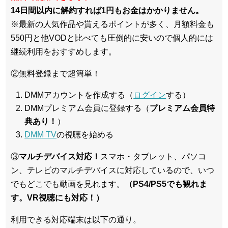
14日間以内に解約すれば1円もお金はかかりません。
※最新の人気作品や貰えるポイントが多く、月額料金も
550円と他VODと比べても圧倒的に安いので個人的には
継続利用をおすすめします。
②無料登録まで超簡単！
DMMアカウントを作成する（
ログイン
する）
DMMプレミアム会員に登録する（
プレミアム会員特
典あり！
）
DMM TV
の視聴を始める
③
マルチデバイス対応！
スマホ・タブレット、パソコ
ン、テレビのマルチデバイスに対応している
ので、いつ
でもどこでも動画を見れます。
（PS4/PS5でも観れま
す。VR視聴にも対応！）
利用できる対応端末は以下の通り。