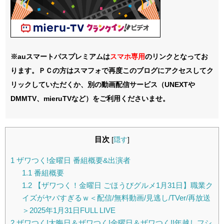
※auスマートパスプレミアムは
スマホ
専用
のリンクとなってお
ります。ＰＣの方はスマフォで再度このブログにアクセスしてク
リックしていただくか、別の動画配信サービス（UNEXTや
DMMTV、mieruTVなど）をご利用くださいませ。
目次
[
隠す
]
1
ザワつく!金曜日 番組概要&出演者
1.1
番組概要
1.2
【ザワつく！金曜日 ごほうびグルメ1月31日】職業ク
イズがヤバすぎるｗ＜配信/無料動画/見逃し/TVer/再放送
＞2025年1月31日FULL LIVE
2
ザワつく!大晦日＆ザワつく!金曜日＆ザワつく!!年越しフシ