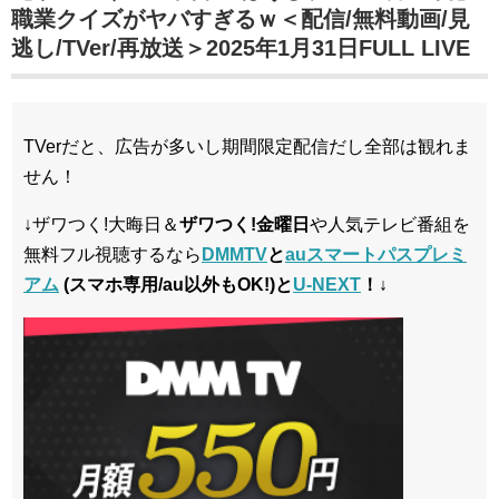
職業クイズがヤバすぎるｗ＜配信/無料動画/見
逃し/TVer/再放送＞2025年1月31日FULL LIVE
TVerだと、広告が多いし期間限定配信だし全部は観れま
せん！
↓ザワつく!大晦日＆
ザワつく!金曜日
や人気テレビ番組を
無料フル視聴するなら
DMMTV
と
auスマートパスプレミ
アム
(スマホ専用/au以外もOK!)と
U-NEXT
！↓