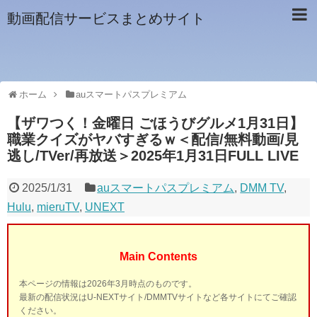
動画配信サービスまとめサイト
ホーム
auスマートパスプレミアム
【ザワつく！金曜日 ごほうびグルメ1月31日】
職業クイズがヤバすぎるｗ＜配信/無料動画/見
逃し/TVer/再放送＞2025年1月31日FULL LIVE
2025/1/31
auスマートパスプレミアム
,
DMM TV
,
Hulu
,
mieruTV
,
UNEXT
Main Contents
本ページの情報は2026年3月時点のものです。
最新の配信状況はU-NEXTサイト/DMMTVサイトなど各サイトにてご確認
ください。