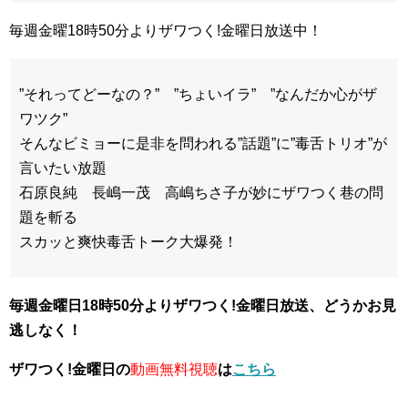
毎週金曜18時50分よりザワつく!金曜日放送中！
”それってどーなの？” ”ちょいイラ” ”なんだか心がザ
ワツク”
そんなビミョーに是非を問われる”話題”に”毒舌トリオ”が
言いたい放題
石原良純 長嶋一茂 高嶋ちさ子が妙にザワつく巷の問
題を斬る
スカッと爽快毒舌トーク大爆発！
毎週金曜日18時50分よりザワつく!金曜日放送、どうかお見
逃しなく！
ザワつく!金曜日の
動画無料視聴
は
こちら