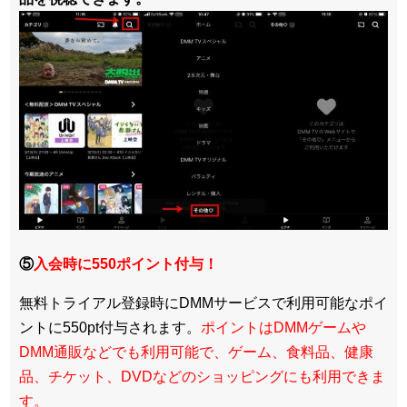
⑤
入会時に550ポイント付与！
無料トライアル登録時にDMMサービスで利用可能なポイ
ントに550pt付与されます。
ポイントはDMMゲームや
DMM通販などでも利用可能で、ゲーム、食料品、健康
品、チケット、DVDなどのショッピングにも利用できま
す。