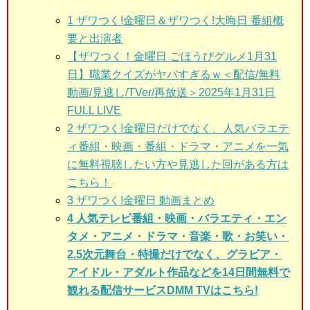
1
ザワつく!金曜日＆ザワつく!大晦日 番組概
要と出演者
【ザワつく！金曜日 ごほうびグルメ1月31
日】職業クイズがヤバすぎるｗ＜配信/無料
動画/見逃し/TVer/再放送＞2025年1月31日
FULL LIVE
2
ザワつく!金曜日だけでなく、人気バラエテ
ィ番組・映画・番組・ドラマ・アニメを一気
に無料視聴したい方や見逃した回がある方は
こちら！
3
ザワつく!金曜日 動画まとめ
4 人気テレビ番組・映画・バラエティ・エン
タメ・アニメ・ドラマ・音楽・歌・お笑い・
2.5次元舞台・特撮だけでなく、グラビア・
アイドル・アダルト作品などを14日間無料で
観れる配信サービスDMM TVはこちら!