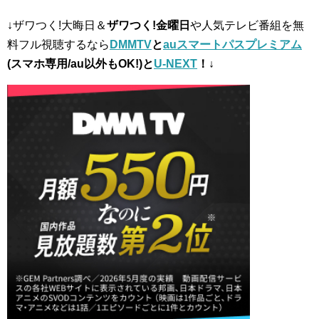
↓ザワつく!大晦日＆
ザワつく!金曜日
や人気テレビ番組を無
料フル視聴するなら
DMMTV
と
auスマートパスプレミアム
(スマホ専用/au以外もOK!)と
U-NEXT
！↓