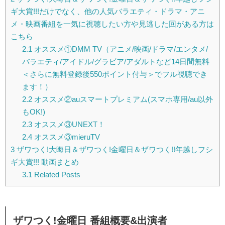
ギ大賞!!!だけでなく、他の人気バラエティ・ドラマ・アニ
メ・映画番組を一気に視聴したい方や見逃した回がある方は
こちら
2.1
オススメ①DMM TV（アニメ/映画/ドラマ/エンタメ/
バラエティ/アイドル/グラビア/アダルトなど14日間無料
＜さらに無料登録後550ポイント付与＞でフル視聴でき
ます！）
2.2
オススメ②auスマートプレミアム(スマホ専用/au以外
もOK!)
2.3
オススメ③UNEXT！
2.4
オススメ③mieruTV
3
ザワつく!大晦日＆ザワつく!金曜日＆ザワつく!!年越しフシ
ギ大賞!!! 動画まとめ
3.1
Related Posts
ザワつく!金曜日
番組概要&出演者