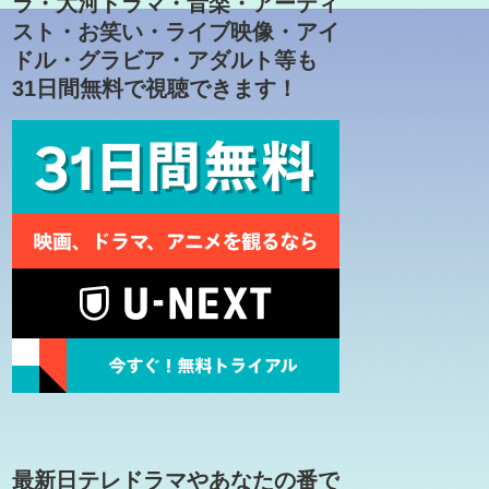
ラ・大河ドラマ・音楽・アーティ
スト・お笑い・ライブ映像・アイ
ドル・グラビア・アダルト等も
31日間無料で視聴できます！
最新日テレドラマやあなたの番で