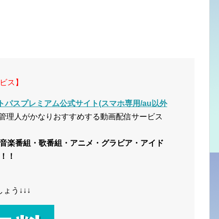
ビス】
トパスプレミアム公式サイト(スマホ専用/au以外
管理人がかなりおすすめする動画配信サービス
音楽番組・歌番組・アニメ・グラビア・アイド
！！
ょう↓↓↓