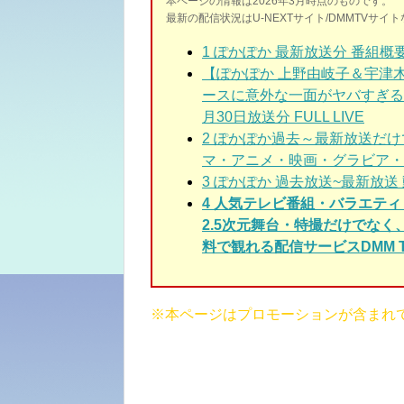
本ページの情報は2026年3月時点のものです。
最新の配信状況はU-NEXTサイト/DMMTVサ
1
ぽかぽか 最新放送分 番組概
【ぽかぽか 上野由岐子＆宇津
ースに意外な一面がヤバすぎるｗ
月30日放送分 FULL LIVE
2
ぽかぽか過去～最新放送だけ
マ・アニメ・映画・グラビア・
3
ぽかぽか 過去放送~最新放送
4 人気テレビ番組・バラエテ
2.5次元舞台・特撮だけでな
料で観れる配信サービスDMM T
※本ページはプロモーションが含まれ