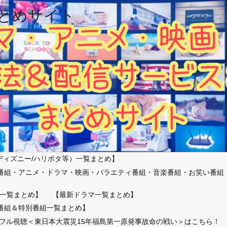
とめサイト
ディズニー/ハリポタ等）一覧まとめ】
番組・アニメ・ドラマ・映画・バラエティ番組・音楽番組・お笑い番組
）
一覧まとめ】
【最新ドラマ一覧まとめ】
番組＆特別番組一覧まとめ】
放送フル視聴＜東日本大震災15年福島第一原発事故命の戦い＞はこちら！