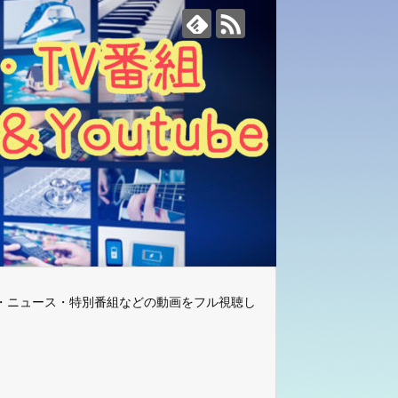
・ニュース・特別番組などの動画をフル視聴し