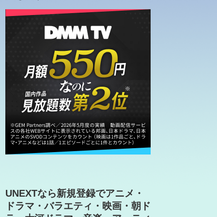
UNEXTなら新規登録でアニメ・
ドラマ・バラエティ・映画・朝ド