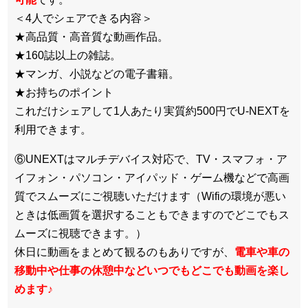
＜4人でシェアできる内容＞
★高品質・高音質な動画作品。
★160誌以上の雑誌。
★マンガ、小説などの電子書籍。
★お持ちのポイント
これだけシェアして1人あたり実質約500円でU-NEXTを
利用できます。
⑥UNEXTはマルチデバイス対応で、TV・スマフォ・ア
イフォン・パソコン・アイパッド・ゲーム機などで高画
質でスムーズにご視聴いただけます（Wifiの環境が悪い
ときは低画質を選択することもできますのでどこでもス
ムーズに視聴できます。）
休日に動画をまとめて観るのもありですが、
電車や車の
移動中や仕事の休憩中などいつでもどこでも動画を楽し
めます
♪