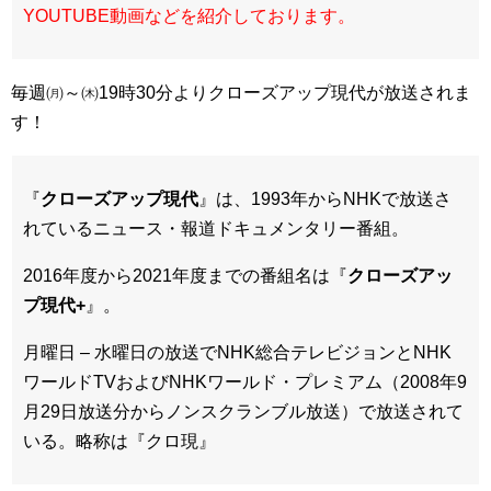
YOUTUBE動画などを紹介しております。
毎週㈪～㈭19時30分よりクローズアップ現代が放送されま
す！
『
クローズアップ現代
』は、1993年からNHKで放送さ
れているニュース・報道ドキュメンタリー番組。
2016年度から2021年度までの番組名は『
クローズアッ
プ現代+
』。
月曜日 – 水曜日の放送でNHK総合テレビジョンとNHK
ワールドTVおよびNHKワールド・プレミアム（2008年9
月29日放送分からノンスクランブル放送）で放送されて
いる。略称は『クロ現』