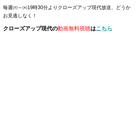
毎週㈪～㈭19時30分よりクローズアップ現代放送、どうか
お見逃しなく！
クローズアップ現代の
動画無料視聴
は
こちら