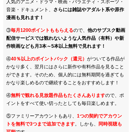
人気のアニメ・ドラマ・映画・バラエティ・スポーツ・
音楽・ドキュメント、
さらには雑誌やアダルト系や原作
漫画も見れます！
③
毎月1200ポイントももらえる
ので、
他のサブスク動画
配信サービスでは観れないような人気作品（有料）や新
作映画なども月3本～5本以上無料で見れます！
④
40％以上のポイントバック（還元）
がついてる作品が
かなり多く、翌月にはさらに新作や有料作品を見ること
ができます。そのため、個人的には無料期間を過ぎても
かなり楽しめるので継続することをおすすめします！
④
無料で観れる見放題作品もたくさんあります
ので、ポ
イントをすべて使い切ったとしても毎日楽しめます。
⑤ファミリーアカウントもあり、
1つの契約でアカウン
トを無料で3つまで追加できます
。しかも、
同時視聴も
可能
です。