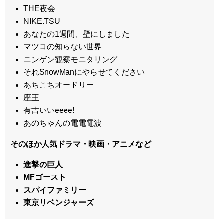
THE夜会
NIKE.TSU
あなたの1週間、壁にしました
マツコの知らない世界
ニンゲン観察モニタリング
それSnowManにやらせてください
あちこちオードリー
座王
有吉いいeeee!
あのちゃんの電電電波
そのほか人気ドラマ・映画・アニメなど
進撃の巨人
MFゴースト
スパイファミリー
東京リベンジャーズ