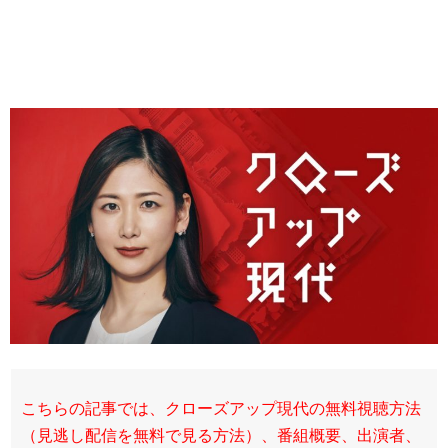
こちらの記事では、クローズアップ現代の無料視聴方法
（見逃し配信を無料で見る方法）、番組概要、出演者、