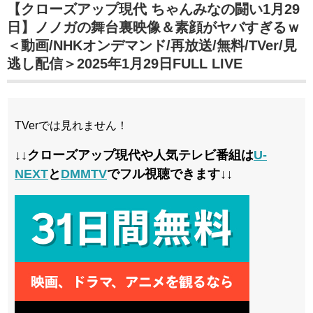
【クローズアップ現代 ちゃんみなの闘い1月29
日】ノノガの舞台裏映像＆素顔がヤバすぎるｗ
＜動画/NHKオンデマンド/再放送/無料/TVer/見
逃し配信＞2025年1月29日FULL LIVE
TVerでは見れません！
↓↓クローズアップ現代や人気テレビ番組は
U-
NEXT
と
DMMTV
でフル視聴できます↓↓