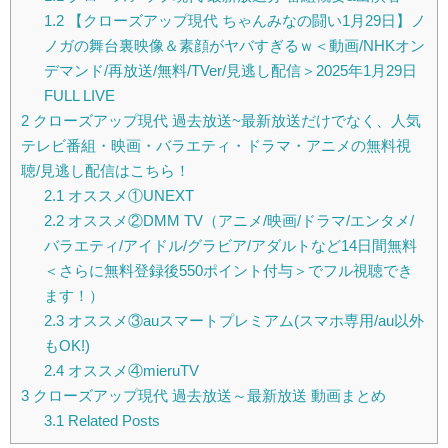
1.2
【クローズアップ現代 ちゃんみなの闘い1月29日】ノ
ノガの舞台裏映像＆素顔がヤバすぎるｗ＜動画/NHKオン
デマンド/再放送/無料/TVer/見逃し配信＞2025年1月29日
FULL LIVE
2
クローズアップ現代 過去放送~最新放送だけでなく、人気
テレビ番組・映画・バラエティ・ドラマ・アニメの無料視
聴/見逃し配信はこちら！
2.1
オススメ①UNEXT
2.2
オススメ②DMM TV（アニメ/映画/ドラマ/エンタメ/
バラエティ/アイドル/グラビア/アダルトなど14日間無料
＜さらに無料登録後550ポイント付与＞でフル視聴でき
ます！）
2.3
オススメ③auスマートプレミアム(スマホ専用/au以外
もOK!)
2.4
オススメ④mieruTV
3
クローズアップ現代 過去放送～最新放送 動画まとめ
3.1
Related Posts