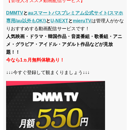
【管理人オススメ動画配信サービス】
DMMTV
と
auスマートパスプレミアム公式サイト(スマホ
専用/au以外もOK!)
と
U-NEXT
と
mieruTV
は管理人がかな
りおすすめする動画配信サービスです！
人気映画・ドラマ・韓国作品・音楽番組・歌番組・アニ
メ・グラビア・アイドル・アダルト作品などが見放
題！！
今なら1ヵ月無料体験あり！
↓↓↓今すぐ登録して観まくりましょう↓↓↓