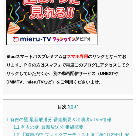
※auスマートパスプレミアムは
スマホ
専用
のリンクとなってお
ります。ＰＣの方はスマフォで再度このブログにアクセスしてク
リックしていただくか、別の動画配信サービス（UNEXTや
DMMTV、mieruTVなど）をご利用くださいませ。
目次
[
隠す
]
1
有吉の壁 最新放送分 番組概要＆出演者&TVer情報
1.1
有吉の壁 最新放送分 番組概要
1.2
【有吉の壁 ブレイクアーティスト選手権1月29日】安