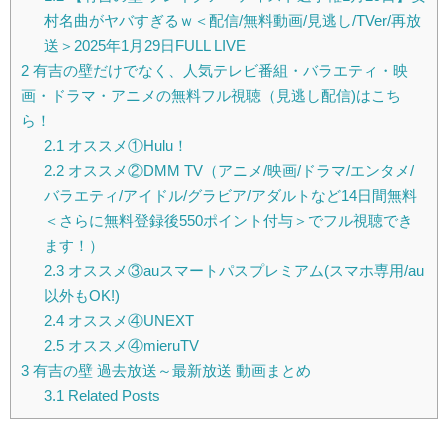
村名曲がヤバすぎるｗ＜配信/無料動画/見逃し/TVer/再放
送＞2025年1月29日FULL LIVE
2
有吉の壁だけでなく、人気テレビ番組・バラエティ・映
画・ドラマ・アニメの無料フル視聴（見逃し配信)はこち
ら！
2.1
オススメ①Hulu！
2.2
オススメ②DMM TV（アニメ/映画/ドラマ/エンタメ/
バラエティ/アイドル/グラビア/アダルトなど14日間無料
＜さらに無料登録後550ポイント付与＞でフル視聴でき
ます！）
2.3
オススメ③auスマートパスプレミアム(スマホ専用/au
以外もOK!)
2.4
オススメ④UNEXT
2.5
オススメ④mieruTV
3
有吉の壁 過去放送～最新放送 動画まとめ
3.1
Related Posts