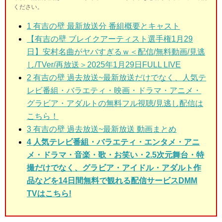
ください。
1 有吉の壁
最新放送分
番組概要とキャスト
【有吉の壁 ブレイクアーティスト選手権1月29
日】安村名曲がヤバすぎるｗ＜配信/無料動画/見逃
し/TVer/再放送＞2025年1月29日FULL LIVE
2
有吉の壁 過去放送~最新放送だけでなく、人気テ
レビ番組・バラエティ・映画・ドラマ・アニメ・
グラビア・アダルトの無料フル視聴/見逃し配信は
こちら！
3
有吉の壁 過去放送~最新放送 動画まとめ
4 人気テレビ番組・バラエティ・エンタメ・アニ
メ・ドラマ・音楽・歌・お笑い・2.5次元舞台・特
撮だけでなく、グラビア・アイドル・アダルト作
品などを14日間無料で観れる配信サービスDMM
TVはこちら!