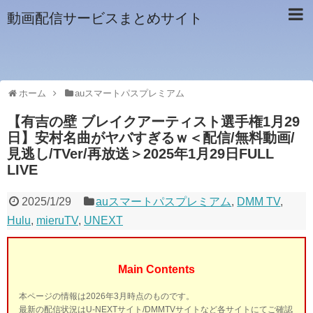
動画配信サービスまとめサイト
ホーム
auスマートパスプレミアム
【有吉の壁 ブレイクアーティスト選手権1月29
日】安村名曲がヤバすぎるｗ＜配信/無料動画/
見逃し/TVer/再放送＞2025年1月29日FULL
LIVE
2025/1/29
auスマートパスプレミアム
,
DMM TV
,
Hulu
,
mieruTV
,
UNEXT
Main Contents
本ページの情報は2026年3月時点のものです。
最新の配信状況はU-NEXTサイト/DMMTVサイトなど各サイトにてご確認