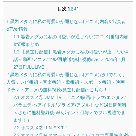
目次
[
隠す
]
1
黒岩メダカに私の可愛いが通じない(アニメ)内容&出演者
&TVer情報
1.1
黒岩メダカに私の可愛いが通じない(アニメ)番組内容
&情報まとめ
1.2
【見逃し配信】黒岩メダカに私の可愛いが通じない4
話＜動画/アニメ/フル/再放送/無料視聴/tver＞2025年1月
27日FULL LIVE
2
黒岩メダカに私の可愛いが通じない(アニメ)だけでなく、
人気テレビ番組・音楽番組・歌番組・スポーツ番組・映画・
ドラマ・アニメの無料視聴/見逃し配信はこちら！
2.1
オススメ①DMM TV（アニメ/映画/ドラマ/エンタメ/
バラエティ/アイドル/グラビア/アダルトなど14日間無料
＜さらに無料登録後550ポイント付与＞でフル視聴でき
ます！）
2.2
オススメ②ＵＮＥXＴ！
2.3
オススメ②auスマートプレミアム(スマホ専用/au以外