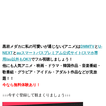
黒岩メダカに私の可愛いが通じない(アニメ)は
DMMTV
と
U-
NEXT
と
auスマートパスプレミアム公式サイト(スマホ専
用/au以外もOK!)
でフル視聴しましょう！
他にも人気アニメ・映画・ドラマ・韓国作品・音楽番組・
歌番組・グラビア・アイドル・アダルト作品などが見放
題！！
今なら無料体験あり！
↓↓↓今すぐ登録して観まくりましょう↓↓↓