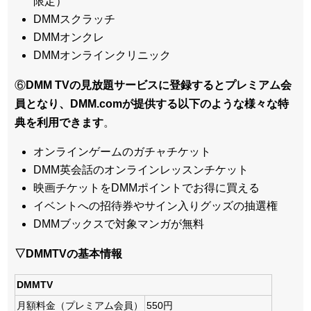
限定）
DMMスクラッチ
DMMオンクレ
DMMオンラインクリニック
⑥
DMM TVの見放題サービスに登録するとプレミアム会
員となり、DMM.comが提供する以下のような様々な特
典を利用できます
。
オンラインゲームのガチャチケット
DMM英会話のオンラインレッスンチケット
映画チケットをDMMポイントでお得に買える
イベントへの招待券やサイン入りグッズの抽選権
DMMブックスで対象マンガが無料
▽DMMTVの基本情報
DMMTV
月額料金（プレミアム会員）
550円