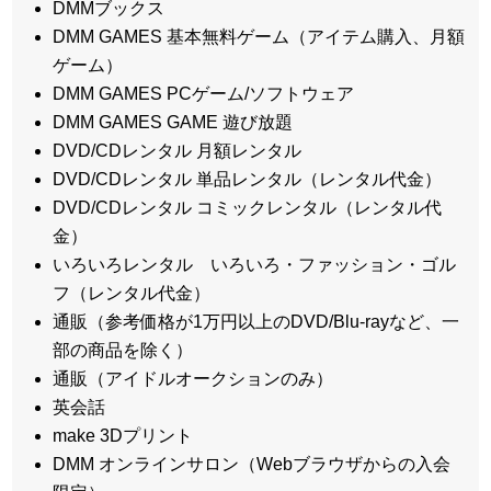
DMMブックス
DMM GAMES 基本無料ゲーム（アイテム購入、月額
ゲーム）
DMM GAMES PCゲーム/ソフトウェア
DMM GAMES GAME 遊び放題
DVD/CDレンタル 月額レンタル
DVD/CDレンタル 単品レンタル（レンタル代金）
DVD/CDレンタル コミックレンタル（レンタル代
金）
いろいろレンタル いろいろ・ファッション・ゴル
フ（レンタル代金）
通販（参考価格が1万円以上のDVD/Blu-rayなど、一
部の商品を除く）
通販（アイドルオークションのみ）
英会話
make 3Dプリント
DMM オンラインサロン（Webブラウザからの入会