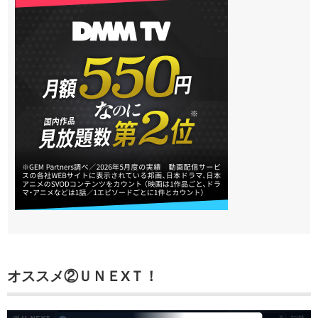
オススメ②
ＵＮＥXＴ！