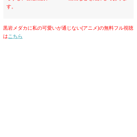
す。
黒岩メダカに私の可愛いが通じない(アニメ)の無料フル視聴
は
こちら