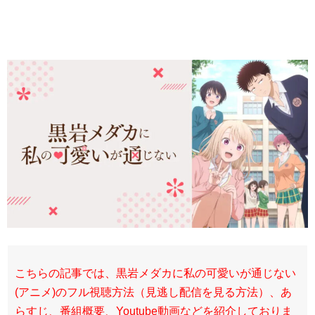
こちらの記事では、黒岩メダカに私の可愛いが通じない
(アニメ)のフル視聴方法（見逃し配信を見る方法）、あ
らすじ、番組概要、Youtube動画などを紹介しておりま