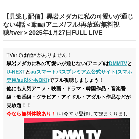
【見逃し配信】黒岩メダカに私の可愛いが通じ
ない4話＜動画/アニメ/フル/再放送/無料視
聴/tver＞2025年1月27日FULL LIVE
TVerでは配信がありません！
黒岩メダカに私の可愛いが通じない(アニメ)は
DMMTV
と
U-NEXT
と
auスマートパスプレミアム公式サイト(スマホ
専用/au以外もOK!)
でフル視聴しましょう！
他にも人気アニメ・映画・ドラマ・韓国作品・音楽番
組・歌番組・グラビア・アイドル・アダルト作品などが
見放題！！
今なら無料体験あり！
↓↓↓今すぐ登録して観まくりまし