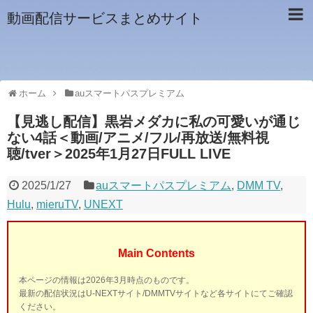
動画配信サービスまとめサイト
ホーム
auスマートパスプレミアム
【見逃し配信】黒岩メダカに私の可愛いが通じ
ない4話＜動画/アニメ/フル/再放送/無料視
聴/tver＞2025年1月27日FULL LIVE
2025/1/27
auスマートパスプレミアム
,
DMM TV
,
Hulu
,
mieruTV
,
UNEXT
Main Contents
本ページの情報は2026年3月時点のものです。
最新の配信状況はU-NEXTサイト/DMMTVサイトなど各サイトにてご確認
ください。