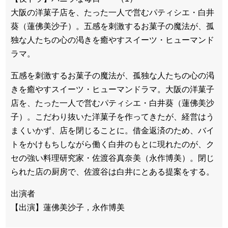
大阪の洋菓子店を、たった一人で営むパティシエ・白井
葵（蓮佛美沙子）。五感を刺激するお菓子の魔法が、孤
独な人たちの心の渇きを癒やすスイーツ・ヒューマンド
ラマ。
五感を刺激するお菓子の魔法が、孤独な人たちの心の渇
きを癒やすスイーツ・ヒューマンドラマ。大阪の洋菓子
店を、たった一人で営むパティシエ・白井葵（蓮佛美沙
子）。こだわり抜いた洋菓子を作ってきたが、経営はう
まくいかず、店を閉じることに。借金返済のため、バイ
トをかけもちしながら働く白井のもとに現れたのが、ク
セの強い料理研究家・佐渡谷真奈美（永作博美）。閉じ
られた店の厨房で、佐渡谷は白井にとある提案をする。
出演者
【出演】蓮佛美沙子，永作博美