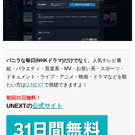
バニラな毎日(NHKドラマ)だけでなく、
人気テレビ番
組・バラエティ・音楽系・MV・お笑い系・スポーツ・
ドキュメント・ライブ・アニメ・映画・ドラマなどを観
たい方は
U-NEXT
で視聴できますよ！
初回31日無料！
UNEXTの
公式サイト