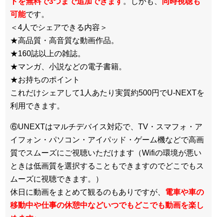
トを無料で3つまで追加できます
。しかも、
同時視聴も
可能
です。
＜4人でシェアできる内容＞
★高品質・高音質な動画作品。
★160誌以上の雑誌。
★マンガ、小説などの電子書籍。
★お持ちのポイント
これだけシェアして1人あたり実質約500円でU-NEXTを
利用できます。
⑥UNEXTはマルチデバイス対応で、TV・スマフォ・ア
イフォン・パソコン・アイパッド・ゲーム機などで高画
質でスムーズにご視聴いただけます（Wifiの環境が悪い
ときは低画質を選択することもできますのでどこでもス
ムーズに視聴できます。）
休日に動画をまとめて観るのもありですが、
電車や車の
移動中や仕事の休憩中などいつでもどこでも動画を楽し