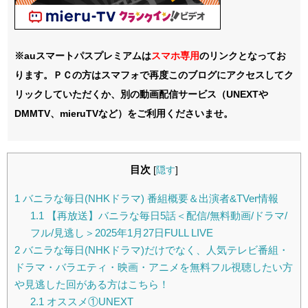
※auスマートパスプレミアムは
スマホ
専用
のリンクとなってお
ります。ＰＣの方はスマフォで再度このブログにアクセスしてク
リックしていただくか、別の動画配信サービス（UNEXTや
DMMTV、mieruTVなど）をご利用くださいませ。
目次
[
隠す
]
1
バニラな毎日(NHKドラマ) 番組概要＆出演者&TVer情報
1.1
【再放送】バニラな毎日5話＜配信/無料動画/ドラマ/
フル/見逃し＞2025年1月27日FULL LIVE
2
バニラな毎日(NHKドラマ)だけでなく、人気テレビ番組・
ドラマ・バラエティ・映画・アニメを無料フル視聴したい方
や見逃した回がある方はこちら！
2.1
オススメ①UNEXT