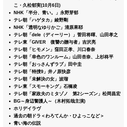
こ・久松郁実(10月6日)
NHK「半分、青い。」永野芽郁
テレ朝「ハゲタカ」綾野剛
NHK「透明なゆりかご」清原果耶
テレ朝「dele（ディーリー）」菅田将暉、山田孝之
テレ東「GIVER 復讐の贈与者」吉沢亮
テレ朝「ヒモメン」窪田正孝、川口春奈
テレ朝「幸色のワンルーム」山田杏奈、上杉柊平
テレ朝「おっさんずラブ」田中圭
テレ朝「特捜9」井ノ原快彦
テレ朝「未解決の女」波瑠
テレ東「スモーキング」石橋凌
テレ朝「家政夫のミタゾノ 第2シーズン」松岡昌宏
BG～身辺警護人～（木村拓哉主演)
ホリデイラヴ
過去の朝ドラ＜わろてんか・ひよっこなど＞
青い海の伝説