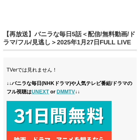
【再放送】バニラな毎日5話＜配信/無料動画/ド
ラマ/フル/見逃し＞2025年1月27日FULL LIVE
TVerでは見れません！
↓↓バニラな毎日(NHKドラマ)や人気テレビ番組/ドラマの
フル視聴は
UNEXT
or
DMMTV
↓↓