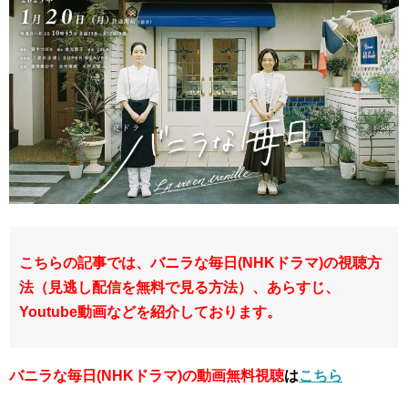
こちらの記事では、バニラな毎日(NHKドラマ)の視聴方
法（見逃し配信を無料で見る方法）、あらすじ、
Youtube動画などを紹介しております。
バニラな毎日(NHKドラマ)の動画無料視聴
は
こちら