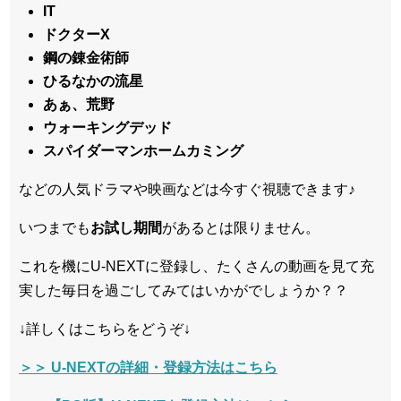
IT
ドクターX
鋼の錬金術師
ひるなかの流星
あぁ、荒野
ウォーキングデッド
スパイダーマンホームカミング
などの人気ドラマや映画などは今すぐ視聴できます♪
いつまでも
お試し
期間
があるとは限りません。
これを機にU-NEXTに登録し、たくさんの動画を見て充
実した毎日を過ごしてみてはいかがでしょうか？？
↓詳しくはこちらをどうぞ↓
＞＞ U-NEXTの詳細・登録方法はこちら