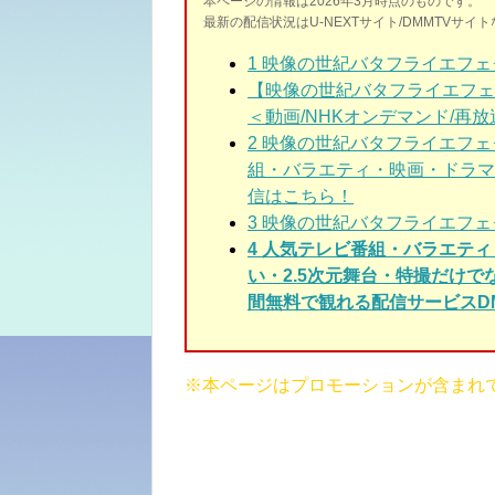
本ページの情報は2026年3月時点のものです。
最新の配信状況はU-NEXTサイト/DMMTVサ
1
映像の世紀バタフライエフェク
【映像の世紀バタフライエフェ
＜動画/NHKオンデマンド/再放送/無
2
映像の世紀バタフライエフェ
組・バラエティ・映画・ドラマ
信はこちら！
3
映像の世紀バタフライエフェク
4 人気テレビ番組・バラエテ
い・2.5次元舞台・特撮だけ
間無料で観れる配信サービスDM
※本ページはプロモーションが含まれ