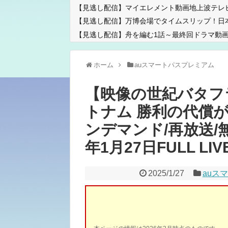
【見逃し配信】マイエレメント動画地上波テレ
【見逃し配信】万博会場でタイムスリップ！日
【見逃し配信】舟を編む1話～最終回ドラマ動画
ホーム
auスマートパスプレミアム
【映像の世紀バタフ
トナム 勝利の代償が
ンデマンド/再放送/無料
年1月27日FULL LIV
2025/1/27
auス