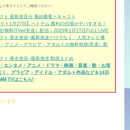
イトなど各サイトにてご確認ください。
ト 最新放送分 番組概要とキャスト
クト1月27日】ベトナム 勝利の代償がヤバすぎる！
料/TVer/見逃し配信＞2025年1月27日FULL LIVE
クト 過去放送~最新放送だけでなく、人気テレビ番
・アニメ・グラビア・アダルトの無料視聴/見逃し配
ト 過去放送~最新放送 動画まとめ
ィ・エンタメ・アニメ・ドラマ・映画・音楽・歌・お笑
でなく、グラビア・アイドル・アダルト作品などを14日
M TVはこちら!
ています