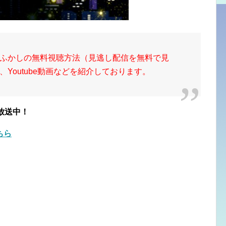
ふかしの無料視聴方法（見逃し配信を無料で見
Youtube動画などを紹介しております。
放送中！
ちら