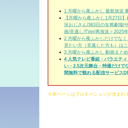
1 月曜から夜ふかし 最新放送
【月曜から夜ふかし1月27日
況おじさん/363日の女将劇場
画/見逃し/TVer/再放送＞2025年
2 月曜から夜ふかしだけでな
見たい方（見逃した方も）はこ
3 月曜から夜ふかし 動画まと
4 人気テレビ番組・バラエテ
い・2.5次元舞台・特撮だけ
間無料で観れる配信サービスDM
※本ページはプロモーションが含まれ