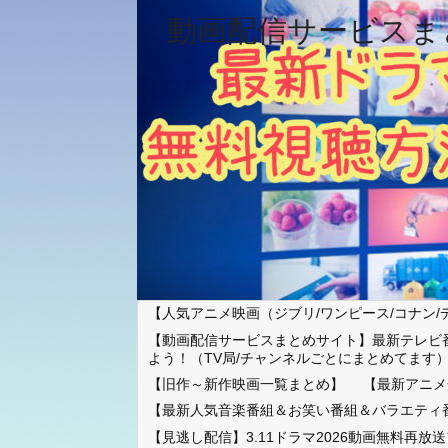
動画配信サービスま
【人気アニメ映画（ジブリ/ワンピース/コナン/
【動画配信サービスまとめサイト】最新テレビ
よう！（TV局/チャンネルごとにまとめてます
【旧作～新作映画一覧まとめ】
【最新アニメ
【最新人気音楽番組＆お笑い番組＆バラエティ
【見逃し配信】3.11ドラマ2026動画無料再