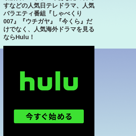
すなどの人気日テレドラマ、人気
バラエティ番組『しゃべくり
007』『ウチガヤ』『今くら』だ
けでなく、人気海外ドラマを見る
ならHulu！