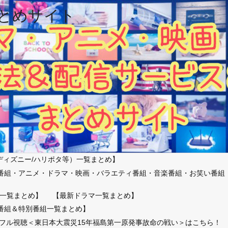
とめサイト
ディズニー/ハリポタ等）一覧まとめ】
番組・アニメ・ドラマ・映画・バラエティ番組・音楽番組・お笑い番組
）
一覧まとめ】
【最新ドラマ一覧まとめ】
番組＆特別番組一覧まとめ】
放送フル視聴＜東日本大震災15年福島第一原発事故命の戦い＞はこちら！