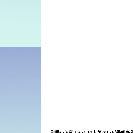
月曜から夜ふかしや人気テレビ番組を