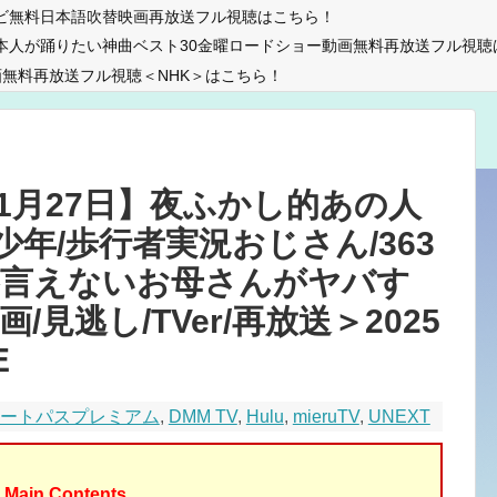
ビ無料日本語吹替映画再放送フル視聴はこちら！
本人が踊りたい神曲ベスト30金曜ロードショー動画無料再放送フル視聴
無料再放送フル視聴＜NHK＞はこちら！
1月27日】夜ふかし的あの人
年/歩行者実況おじさん/363
が言えないお母さんがヤバす
見逃し/TVer/再放送＞2025
E
マートパスプレミアム
,
DMM TV
,
Hulu
,
mieruTV
,
UNEXT
Main Contents