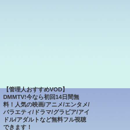
【管理人おすすめVOD】
DMMTV!今なら初回14日間無
料！人気の映画/アニメ/エンタメ/
バラエティ/ドラマ/グラビア/アイ
ドル/アダルトなど無料フル視聴
できます！