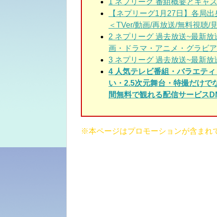
1
ネプリーグ 番組概要とキャ
【ネプリーグ1月27日】各局出
＜TVer/動画/再放送/無料視聴/見
2
ネプリーグ 過去放送~最新
画・ドラマ・アニメ・グラビア
3
ネプリーグ 過去放送~最新放
4 人気テレビ番組・バラエテ
い・2.5次元舞台・特撮だけ
間無料で観れる配信サービスDM
※本ページはプロモーションが含まれ