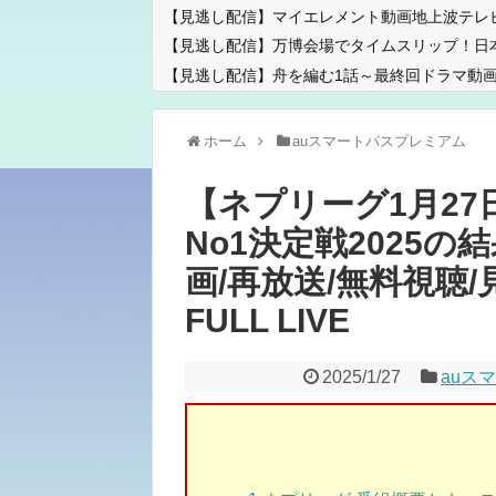
【見逃し配信】マイエレメント動画地上波テレ
【見逃し配信】万博会場でタイムスリップ！日
【見逃し配信】舟を編む1話～最終回ドラマ動画
ホーム
auスマートパスプレミアム
【ネプリーグ1月2
No1決定戦2025の
画/再放送/無料視聴/
FULL LIVE
2025/1/27
auス