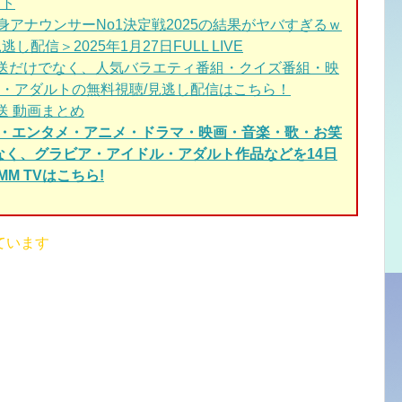
スト
身アナウンサーNo1決定戦2025の結果がヤバすぎるｗ
逃し配信＞2025年1月27日FULL LIVE
放送だけでなく、人気バラエティ番組・クイズ番組・映
・アダルトの無料視聴/見逃し配信はこちら！
送 動画まとめ
ィ・エンタメ・アニメ・ドラマ・映画・音楽・歌・お笑
でなく、グラビア・アイドル・アダルト作品などを14日
M TVはこちら!
ています