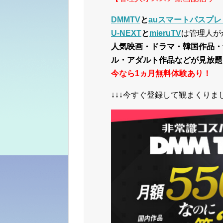
DMMTV
と
auスマートパスプレ
U-NEXT
と
mieruTV
は管理人が
人気映画・ドラマ・韓国作品・
ル・アダルト作品などが見放題
今なら1ヵ月無料体験あり！
↓↓↓今すぐ登録して観まくりまし