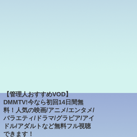
【管理人おすすめVOD】
DMMTV!今なら初回14日間無
料！人気の映画/アニメ/エンタメ/
バラエティ/ドラマ/グラビア/アイ
ドル/アダルトなど無料フル視聴
できます！