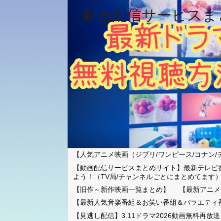
動画配信サービスま
【人気アニメ映画（ジブリ/ワンピース/コナン/
【動画配信サービスまとめサイト】最新テレビ
よう！（TV局/チャンネルごとにまとめてます
【旧作～新作映画一覧まとめ】
【最新アニメ
【最新人気音楽番組＆お笑い番組＆バラエティ
【見逃し配信】3.11ドラマ2026動画無料再