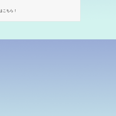
はこちら！