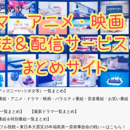
とめサイト
ディズニー/ハリポタ等）一覧まとめ】
番組・アニメ・ドラマ・映画・バラエティ番組・音楽番組・お笑い番組
）
一覧まとめ】
【最新ドラマ一覧まとめ】
番組＆特別番組一覧まとめ】
放送フル視聴＜東日本大震災15年福島第一原発事故命の戦い＞はこちら！