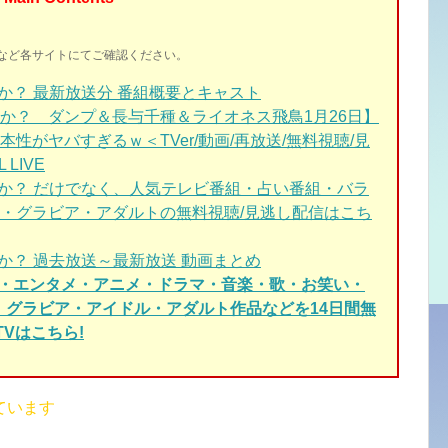
イトなど各サイトにてご確認ください。
？ 最新放送分 番組概要とキャスト
か？ ダンプ＆長与千種＆ライオネス飛鳥1月26日】
性がヤバすぎるｗ＜TVer/動画/再放送/無料視聴/見
 LIVE
か？ だけでなく、人気テレビ番組・占い番組・バラ
・グラビア・アダルトの無料視聴/見逃し配信はこち
か？
過去放送～最新放送 動画まとめ
ィ・エンタメ・アニメ・ドラマ・音楽・歌・お笑い・
く、グラビア・アイドル・アダルト作品などを14日間無
Vはこちら!
ています