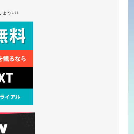
ょう↓↓↓