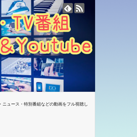
・ニュース・特別番組などの動画をフル視聴し