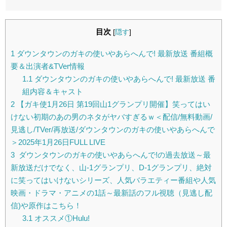
目次
[
隠す
]
1
ダウンタウンのガキの使いやあらへんで! 最新放送 番組概
要＆出演者&TVer情報
1.1
ダウンタウンのガキの使いやあらへんで! 最新放送 番
組内容＆キャスト
2
【ガキ使1月26日 第19回山1グランプリ開催】笑ってはい
けない初期のあの男のネタがヤバすぎるｗ＜配信/無料動画/
見逃し/TVer/再放送/ダウンタウンのガキの使いやあらへんで
＞2025年1月26日FULL LIVE
3
ダウンタウンのガキの使いやあらへんで!の過去放送～最
新放送だけでなく、山-1グランプリ、D-1グランプリ、絶対
に笑ってはいけないシリーズ、人気バラエティー番組や人気
映画・ドラマ・アニメの1話～最新話のフル視聴（見逃し配
信)や原作はこちら！
3.1
オススメ①Hulu!