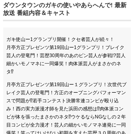
ダウンタウンのガキの使いやあらへんで! 最新
放送 番組内容＆キャスト
ガキ使山ー1グランプリ開催！クセ者芸人が続々！
月亭方正プレゼンツ第19回山ー1グランプリ！ブレイク
芸人の登竜門！芸歴30周年のあのピン芸人が参戦!?芸人
細かいモノマネに一同爆笑！肉体派芸人がまさかのネ
タ⁉
月亭方正プレゼンツ第19回山ー１グランプリ！次世代ブ
レイク芸人の登竜門！方正のオープニングパフォーマン
スで問題が⁉若手コンテスト決勝常連コンビが殴り込
み！西の実力派漫才師を見た浜田の感想は⁉肉体派コン
ビが体を張ったまさかのネタ⁉ウケるならNGなしの２年
目コンビが全力漫才！芸人の細かいモノマネ連発に一同
爆笑！笑ってはいけない初期を支えた芸歴３０周年のあ