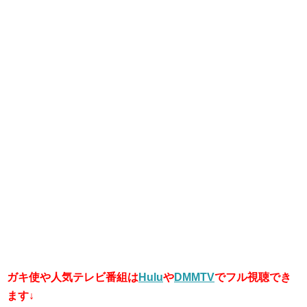
ガキ使や人気テレビ番組は
Hulu
や
DMMTV
でフル視聴でき
ます↓