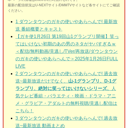
最新の配信状況はU-NEXTサイト/DMMTVサイトなど各サイトにてご確認
ください。
1
ダウンタウンのガキの使いやあらへんで! 最新放
送 番組概要とキャスト
【ガキ使1月26日 第19回山1グランプリ開催】笑っ
てはいけない初期のあの男のネタがヤバすぎるｗ
＜配信/無料動画/見逃し/TVer/再放送/ダウンタウン
のガキの使いやあらへんで＞2025年1月26日FULL
LIVE
2
ダウンタウンのガキの使いやあらへんで! 過去放
送~最新放送だけでなく、
山-1グランプリ、D-1グ
ランプリ、絶対に笑ってはいけないシリーズ、
人
気テレビ番組・バラエティ・映画・ドラマ・アニ
メ・グラビア・アダルトの無料視聴/見逃し配信は
こちら！
3
ダウンタウンのガキの使いやあらへんで! 過去放
送~最新放送 動画まとめ