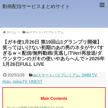
動画配信サービスまとめサイト
ホーム
auスマートパスプレミアム
【ガキ使1月26日 第19回山1グランプリ開催】
笑ってはいけない初期のあの男のネタがヤバす
ぎるｗ＜配信/無料動画/見逃し/TVer/再放送/ダ
ウンタウンのガキの使いやあらへんで＞2025年
1月26日FULL LIVE
2025/1/26
auスマートパスプレミアム
,
DMM TV
,
Hulu
,
mieruTV
,
UNEXT
Main Contents
本ページの情報は2026年3月時点のものです。