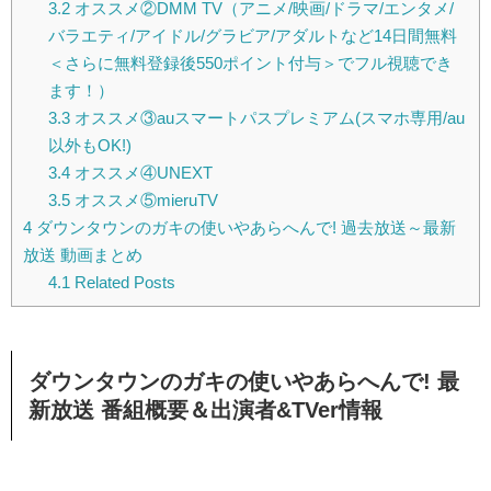
3.2
オススメ②DMM TV（アニメ/映画/ドラマ/エンタメ/
バラエティ/アイドル/グラビア/アダルトなど14日間無料
＜さらに無料登録後550ポイント付与＞でフル視聴でき
ます！）
3.3
オススメ③auスマートパスプレミアム(スマホ専用/au
以外もOK!)
3.4
オススメ④UNEXT
3.5
オススメ⑤mieruTV
4
ダウンタウンのガキの使いやあらへんで! 過去放送～最新
放送 動画まとめ
4.1
Related Posts
ダウンタウンのガキの使いやあらへんで! 最
新放送 番組概要＆出演者&TVer情報