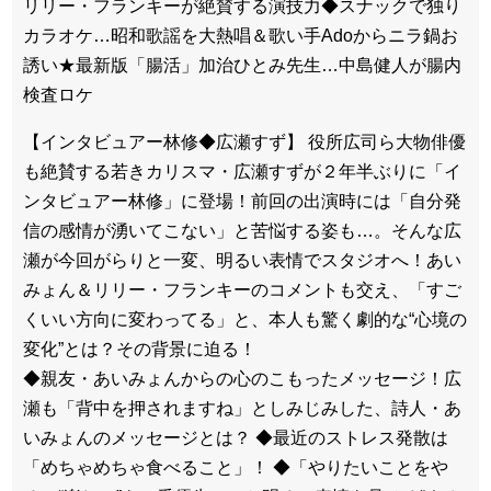
リリー・フランキーが絶賛する演技力◆スナックで独り
カラオケ…昭和歌謡を大熱唱＆歌い手Adoからニラ鍋お
誘い★最新版「腸活」加治ひとみ先生…中島健人が腸内
検査ロケ
【インタビュアー林修◆広瀬すず】 役所広司ら大物俳優
も絶賛する若きカリスマ・広瀬すずが２年半ぶりに「イ
ンタビュアー林修」に登場！前回の出演時には「自分発
信の感情が湧いてこない」と苦悩する姿も…。そんな広
瀬が今回がらりと一変、明るい表情でスタジオへ！あい
みょん＆リリー・フランキーのコメントも交え、「すご
くいい方向に変わってる」と、本人も驚く劇的な“心境の
変化”とは？その背景に迫る！
◆親友・あいみょんからの心のこもったメッセージ！広
瀬も「背中を押されますね」としみじみした、詩人・あ
いみょんのメッセージとは？ ◆最近のストレス発散は
「めちゃめちゃ食べること」！ ◆「やりたいことをや