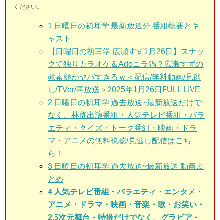
ください。
1
日曜日の初耳学 最新放送分 番組概要とキ
ャスト
【日曜日の初耳学 広瀬すず1月26日】スナッ
クで独りカラオケ＆Adoニラ鍋？広瀬すずの
㊙素顔がヤバすぎるｗ＜配信/無料動画/見逃
し/TVer/再放送＞2025年1月26日FULL LIVE
2
日曜日の初耳学 過去放送~最新放送だけで
なく、林修出演番組・人気テレビ番組・バラ
エティ・クイズ・トーク番組・映画・ドラ
マ・アニメの無料視聴/見逃し配信はこち
ら！
3
日曜日の初耳学 過去放送~最新放送 動画ま
とめ
4 人気テレビ番組・バラエティ・エンタメ・
アニメ・ドラマ・映画・音楽・歌・お笑い・
2.5次元舞台・特撮だけでなく、グラビア・