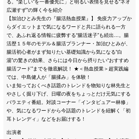
る。“楽しい”を一番優先に」と明るい表情を見せる“ネオ
広瀬すず”の輝く今を紹介
【加治ひとみ先生の『腸活熱血授業』】 免疫力アップか
らダイエットまで気になるワードと共に語られる一方
で、あふれ返る情報に疲弊する“腸活迷子”も続出…。腸
活歴１５年のモデル＆腸活プランナー・加治ひとみが、
腸活初心者がまず知りたい基礎知識から気になる“白
湯”の驚きの効果、さらには今日から摂りたい“おすすめ
腸活フード”までを徹底解説！ ★＜熱血授業＞超実践編
では、中島健人が「腸揉み」を体験！
いま知っておくべき話題のトレンドを物知りな林先生と
やさしく掘り下げ、日曜の夜をちょっとだけ元気にする
バラエティ番組。対談コーナー「インタビュアー林修」
や、気になるワードから今話題のトレンドを紐解く「初
耳トレンディ」などをお届けする！
出演者