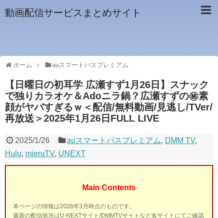
動画配信サービスまとめサイト
ホーム
auスマートパスプレミアム
【日曜日の初耳学 広瀬すず1月26日】スナック
で独りカラオケ＆Adoニラ鍋？広瀬すずの㊙素
顔がヤバすぎるｗ＜配信/無料動画/見逃し/TVer/
再放送＞2025年1月26日FULL LIVE
2025/1/26
auスマートパスプレミアム
,
DMM TV
,
Hulu
,
mieruTV
,
UNEXT
Main Contents
本ページの情報は2026年3月時点のものです。
最新の配信状況はU-NEXTサイト/DMMTVサイトなど各サイトにてご確認