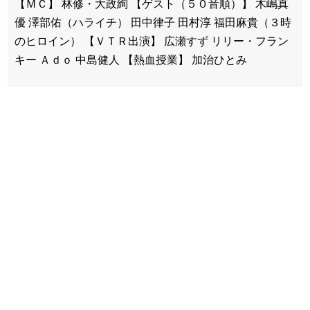
【ＭＣ】 林修・大政絢 【ゲスト（５０音順）】 木嶋真
優 澤部佑（ハライチ） 田中律子 田村淳 福田麻貴（３時
のヒロイン） 【ＶＴＲ出演】 広瀬すず リリー・フラン
キー Ａｄｏ 中島健人 【熱血授業】 加治ひとみ