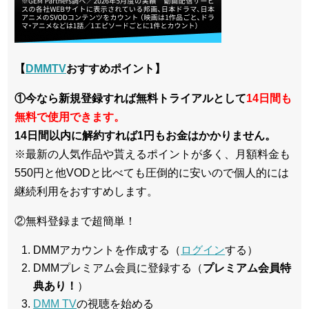
【
DMMTV
おすすめポイント】
①今なら新規登録すれば無料トライアルとして
14日間も
無料で使用できます。
14日間以内に解約すれば1円もお金はかかりません。
※最新の人気作品や貰えるポイントが多く、月額料金も
550円と他VODと比べても圧倒的に安いので個人的には
継続利用をおすすめします。
②無料登録まで超簡単！
DMMアカウントを作成する（
ログイン
する）
DMMプレミアム会員に登録する（
プレミアム会員特
典あり！
）
DMM TV
の視聴を始める