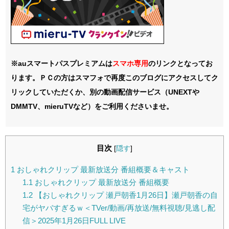
※auスマートパスプレミアムは
スマホ
専用
のリンクとなってお
ります。ＰＣの方はスマフォで再度このブログにアクセスしてク
リックしていただくか、別の動画配信サービス（UNEXTや
DMMTV、mieruTVなど）をご利用くださいませ。
目次
[
隠す
]
1
おしゃれクリップ 最新放送分 番組概要＆キャスト
1.1
おしゃれクリップ 最新放送分 番組概要
1.2
【おしゃれクリップ 瀬戸朝香1月26日】瀬戸朝香の自
宅がヤバすぎるｗ＜TVer/動画/再放送/無料視聴/見逃し配
信＞2025年1月26日FULL LIVE