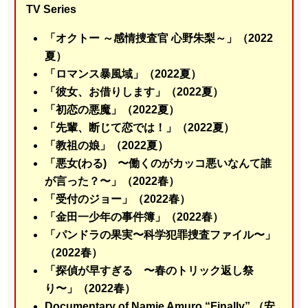
TV Series
「オクトー ～感情捜査官 心野朱梨～」（2022
夏）
「ロマンス暴風域」（2022夏）
「彼女、お借りします」（2022夏）
「初恋の悪魔」（2022夏）
「先輩、断じて恋では！」（2022夏）
「教祖の娘」（2022夏）
「悪女(わる) 〜働くのがカッコ悪いなんて誰
が言った？〜」（2022春）
「受付のジョー」（2022春）
「金田一少年の事件簿」（2022春）
「パンドラの果実〜科学犯罪捜査ファイル〜」
（2022春）
「探偵が早すぎる 〜春のトリック返し祭
り〜」（2022春）
Documentary of Namie Amuro “Finally” （安