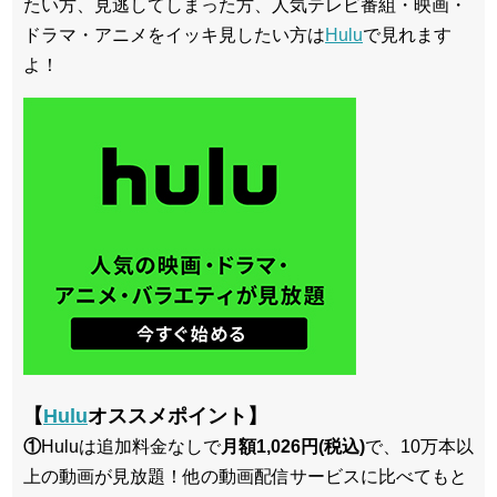
たい方、見逃してしまった方、人気テレビ番組・映画・
ドラマ・アニメをイッキ見したい方は
Hulu
で見れます
よ！
【
Hulu
オススメポイント】
①
Huluは追加料金なしで
月額1,026円(税込)
で、10万本以
上の動画が見放題！他の動画配信サービスに比べてもと