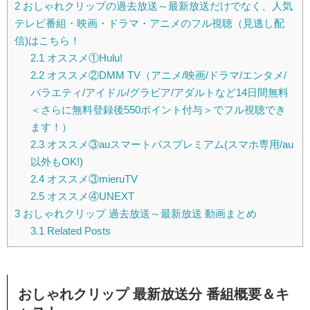
2
おしゃれクリップの過去放送～最新放送だけでなく、人気
テレビ番組・映画・ドラマ・アニメのフル視聴（見逃し配
信)はこちら！
2.1
オススメ①Hulu!
2.2
オススメ②DMM TV（アニメ/映画/ドラマ/エンタメ/
バラエティ/アイドル/グラビア/アダルトなど14日間無料
＜さらに無料登録後550ポイント付与＞でフル視聴でき
ます！）
2.3
オススメ③auスマートパスプレミアム(スマホ専用/au
以外もOK!)
2.4
オススメ③mieruTV
2.5
オススメ④UNEXT
3
おしゃれクリップ 過去放送～最新放送 動画まとめ
3.1
Related Posts
おしゃれクリップ 最新放送分 番組概要＆キ