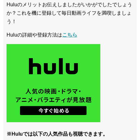
Huluのメリットお伝えしましたがいかがでしたでしょう
か？これを機に登録して毎日動画ライフを満喫しましょ
う！
Huluの詳細や登録方法は
こちら
※Huluでは以下の人気作品も視聴できます。