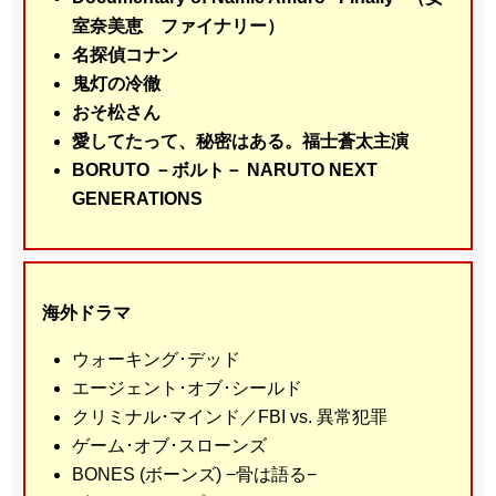
室奈美恵 ファイナリー）
名探偵コナン
鬼灯の冷徹
おそ松さん
愛してたって、秘密はある。福士蒼太主演
BORUTO －ボルト－ NARUTO NEXT
GENERATIONS
海外ドラマ
ウォーキング･デッド
エージェント･オブ･シールド
クリミナル･マインド／FBI vs. 異常犯罪
ゲーム･オブ･スローンズ
BONES (ボーンズ) −骨は語る−