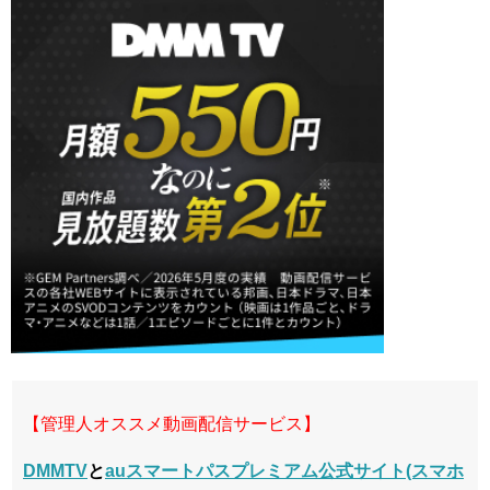
【管理人オススメ動画配信サービス】
DMMTV
と
auスマートパスプレミアム公式サイト(スマホ