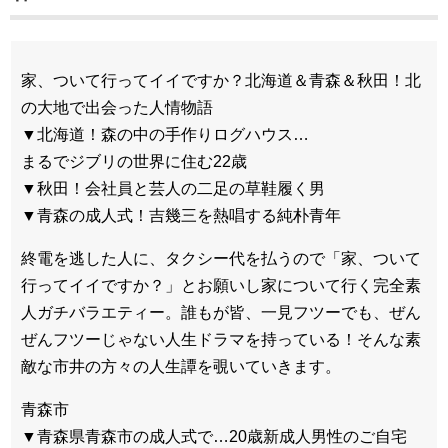
家、ついて行ってイイですか？北海道＆青森＆秋田！北
の大地で出会った人情物語
▼北海道！森の中の手作りログハウス…
まるでジブリの世界に住む22歳
▼秋田！会社員と芸人の二足の草鞋履く男
▼青森の成人式！吉幾三を熱唱する純朴青年
終電を逃した人に、タクシー代を払うので「家、ついて
行ってイイですか？」とお願いし家について行く完全素
人ガチバラエティー。誰もが皆、一見フツーでも、ぜん
ぜんフツーじゃない人生ドラマを持っている！そんな素
敵な市井の方々の人生譚を覗いていきます。
青森市
▼青森県青森市の成人式で…20歳新成人男性のご自宅