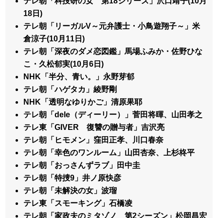
テレ朝「科捜研の女 第18シリーズ」沢口靖子(10月
18日)
テレ朝「リーガルV～元弁護士・小鳥遊翔子～」米
倉涼子(10月11日)
テレ朝「深夜のダメ恋図鑑」馬場ふみか・佐野ひな
こ・久松郁実(10月6日)
NHK「半分、青い。」永野芽郁
テレ朝「ハゲタカ」綾野剛
NHK「透明なゆりかご」清原果耶
テレ朝「dele（ディーリー）」菅田将暉、山田孝之
テレ東「GIVER 復讐の贈与者」吉沢亮
テレ朝「ヒモメン」窪田正孝、川口春奈
テレ朝「幸色のワンルーム」山田杏奈、上杉柊平
テレ朝「おっさんずラブ」田中圭
テレ朝「特捜9」井ノ原快彦
テレ朝「未解決の女」波瑠
テレ東「スモーキング」石橋凌
テレ朝「家政夫のミタゾノ 第2シーズン」松岡昌宏