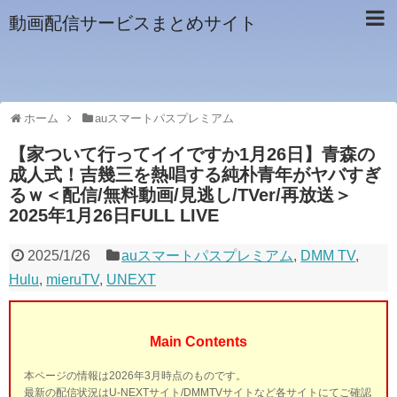
動画配信サービスまとめサイト
ホーム
auスマートパスプレミアム
【家ついて行ってイイですか1月26日】青森の
成人式！吉幾三を熱唱する純朴青年がヤバすぎ
るｗ＜配信/無料動画/見逃し/TVer/再放送＞
2025年1月26日FULL LIVE
2025/1/26
auスマートパスプレミアム
,
DMM TV
,
Hulu
,
mieruTV
,
UNEXT
Main Contents
本ページの情報は2026年3月時点のものです。
最新の配信状況はU-NEXTサイト/DMMTVサイトなど各サイトにてご確認