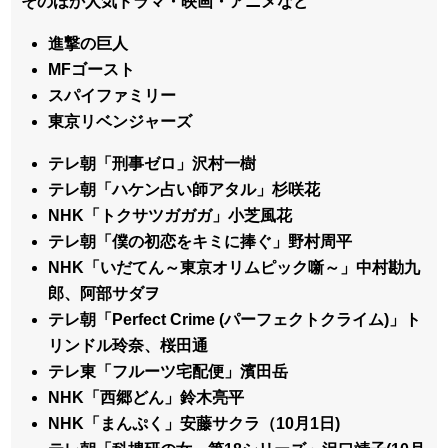
そのほか人気ドラマ・映画・アニメなど
進撃の巨人
MFゴースト
スパイファミリー
東京リベンジャーズ
テレ朝「刑事ゼロ」沢村一樹
テレ朝「ハケン占い師アタル」杉咲花
NHK「トクサツガガガ」小芝風花
テレ朝「僕の初恋をキミに捧ぐ」野村周平
NHK「いだてん～東京オリムピック噺～」中村勘九
郎、阿部サダヲ
テレ朝「Perfect Crime (パーフェクトクライム)」ト
リンドル玲奈、桜田通
テレ東「フルーツ宅配便」濱田岳
NHK「西郷どん」鈴木亮平
NHK「まんぷく」安藤サクラ（10月1日)