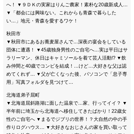
へ！ ▼９ＤＫの実家はりんご農家！素朴な20歳新成人…
▼「都会には興味ない。これからも青森で暮らした
い…」地元・青森を愛するワケ！
秋田市
▼秋田市にあるお蕎麦屋さんで…深夜の宴会をしている
団体に遭遇！ ▼45歳独身男性のご自宅へ…実は平日はサ
ラリーマン、休日はキャミソールを着て芸人活動!? ▼飲
み仲間と40歳でコンビを結成！…けど…大好きな父は認
めてくれず… ▼父が亡くなった後、パソコンで「息子専
用」写真フォルダを見つけて…
北海道弟子屈町
▼北海道屈斜路湖に面した温泉で…家、行ってイイ？ ▼
半年前に埼玉から北海道へ移住してきたばかり！22歳女
性のご自宅へ ▼まるでジブリの世界！？大自然の中の手
作りログハウス… ▼大好きなおじさんの家を買い取って