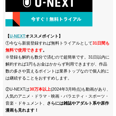
【
U-NEXT
オススメポイント】
①今なら新規登録すれば無料トライアルとして
3
1日間も
無料で使用できます
。
※登録も解約も数分で済むので超簡単です。31日以内に
解約すれば1円もお金はかからず利用できますが、作品
数の多さや貰えるポイントは業界トップなので個人的に
は継続することをおすすめします。
②U-NEXTは
30万本以上
(2024年3月時点)も動画があり、
人気のアニメ・ドラマ・映画・バラエティ・スポーツ・
音楽・ドキュメント、
さらには雑誌やアダルト系や原作
漫画も見れます！