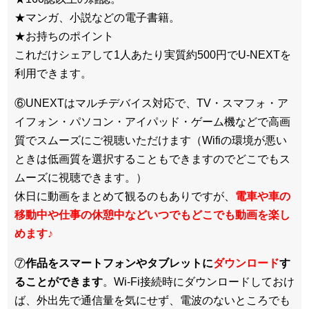
★マンガ、小説などの電子書籍。
★お持ちのポイント
これだけシェアして1人あたり実質約500円でU-NEXTを
利用できます。
⑥UNEXTはマルチデバイス対応で、TV・スマフォ・ア
イフォン・パソコン・アイパッド・ゲーム機などで高画
質でスムーズにご視聴いただけます（Wifiの環境が悪い
ときは低画質を選択することもできますのでどこでもス
ムーズに視聴できます。）
休日に動画をまとめて観るのもありですが、
電車や車の
移動中や仕事の休憩中などいつでもどこでも動画を楽し
めます
♪
⑦
作品をスマートフォンやタブレットに
ダウンロード
す
ることができます
。Wi-Fi接続時にダウンロードしておけ
ば、外出先で通信量を気にせず、電波のないところでも