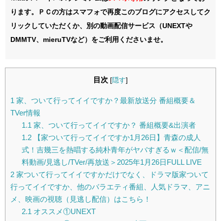
ります。ＰＣの方はスマフォで再度このブログにアクセスしてク
リックしていただくか、別の動画配信サービス（UNEXTや
DMMTV、mieruTVなど）をご利用くださいませ。
目次
[
隠す
]
1
家、ついて行ってイイですか？最新放送分 番組概要＆
TVer情報
1.1
家、ついて行ってイイですか？ 番組概要&出演者
1.2
【家ついて行ってイイですか1月26日】青森の成人
式！吉幾三を熱唱する純朴青年がヤバすぎるｗ＜配信/無
料動画/見逃し/TVer/再放送＞2025年1月26日FULL LIVE
2
家ついて行ってイイですかだけでなく、ドラマ版家ついて
行ってイイですか、他のバラエティ番組、人気ドラマ、アニ
メ、映画の視聴（見逃し配信）はこちら！
2.1
オススメ①UNEXT