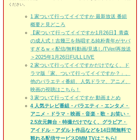
ください。
1
家ついて行ってイイですか 最新放送 番組
概要と見どころ
【家ついて行ってイイですか1月26日】青森
の成人式！吉幾三を熱唱する純朴青年がヤバ
すぎるｗ＜配信/無料動画/見逃し/TVer/再放送
＞2025年1月26日FULL LIVE
2 家ついて行ってイイですか
だけでなく、ド
ラマ版「家、ついて行ってイイですか？」、
他のバラエティ番組、人気ドラマ、アニメ、
映画の視聴はこちら！
3
家ついて行ってイイですか 動画まとめ
4 人気テレビ番組・バラエティ・エンタメ・
アニメ・ドラマ・映画・音楽・歌・お笑い・
2.5次元舞台・特撮だけでなく、グラビア・
アイドル・アダルト作品などを14日間無料で
観れる配信サービスDMM TVはこちら!