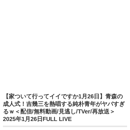
【家ついて行ってイイですか1月26日】青森の
成人式！吉幾三を熱唱する純朴青年がヤバすぎ
るｗ＜配信/無料動画/見逃し/TVer/再放送＞
2025年1月26日FULL LIVE