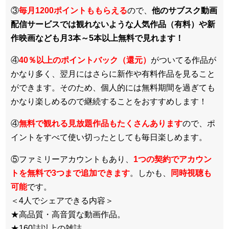
③
毎月1200ポイントももらえる
ので、
他のサブスク動画
配信サービスでは観れないような人気作品（有料）や新
作映画なども月3本～5本以上無料で見れます！
④
40％以上のポイントバック（還元）
がついてる作品が
かなり多く、翌月にはさらに新作や有料作品を見ること
ができます。そのため、個人的には無料期間を過ぎても
かなり楽しめるので継続することをおすすめします！
④
無料で観れる見放題作品もたくさんあります
ので、ポ
イントをすべて使い切ったとしても毎日楽しめます。
⑤ファミリーアカウントもあり、
1つの契約でアカウン
トを無料で3つまで追加できます
。しかも、
同時視聴も
可能
です。
＜4人でシェアできる内容＞
★高品質・高音質な動画作品。
★160誌以上の雑誌。