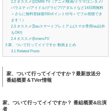
2.2
オススメ②DMM TV（アニメ/映画/ドラマ/エンタメ/
バラエティ/アイドル/グラビア/アダルトなど14日間無料
＜さらに無料登録後550ポイント付与＞でフル視聴でき
ます！）
2.3
オススメ③auスマートプレミアム(スマホ専用/au以外
もOK!)
2.4
オススメ④mieruTV
3
家、ついて行ってイイですか 動画まとめ
3.1
Related Posts
家、ついて行ってイイですか？最新放送分
番組概要＆TVer情報
家、ついて行ってイイですか？ 番組概要&出演
者