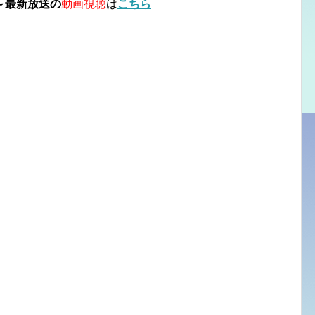
～最新放送の
動画視聴
は
こちら