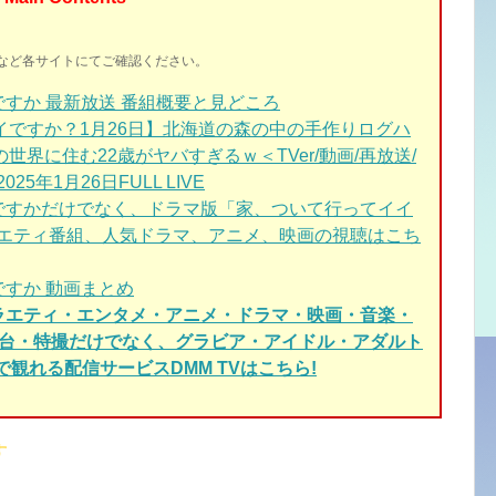
イトなど各サイトにてご確認ください。
すか 最新放送 番組概要と見どころ
イですか？1月26日】北海道の森の中の手作りログハ
界に住む22歳がヤバすぎるｗ＜TVer/動画/再放送/
5年1月26日FULL LIVE
ですか
だけでなく、ドラマ版「家、ついて行ってイイ
ラエティ番組、人気ドラマ、アニメ、映画の視聴はこち
すか 動画まとめ
バラエティ・エンタメ・アニメ・ドラマ・映画・音楽・
元舞台・特撮だけでなく、グラビア・アイドル・アダルト
で観れる配信サービスDMM TVはこちら!
す