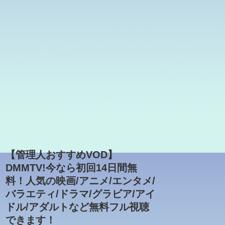
【管理人おすすめVOD】
DMMTV!今なら初回14日間無
料！人気の映画/アニメ/エンタメ/
バラエティ/ドラマ/グラビア/アイ
ドル/アダルトなど無料フル視聴
できます！