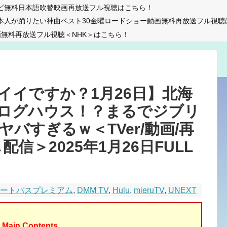
ビ無料日本語吹替映画再放送フル視聴はこちら！
本人が踊りたい神曲ベスト30金曜ロードショー動画無料再放送フル視聴
無料再放送フル視聴＜NHK＞はこちら！
イイですか？1月26日】北海
ログハウス！？まるでジブリ
バすぎるｗ＜TVer/動画/再
配信＞2025年1月26日FULL
マートパスプレミアム
,
DMM TV
,
Hulu
,
mieruTV
,
UNEXT
Main Contents