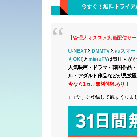
【管理人オススメ動画配信サー
U-NEXT
と
DMMTV
と
auスマー
もOK!)
と
mieruTV
は管理人が
人気映画・ドラマ・韓国作品・
ル・アダルト作品などが見放題
今なら1ヵ月無料体験あり！
↓↓↓今すぐ登録して観まくりまし