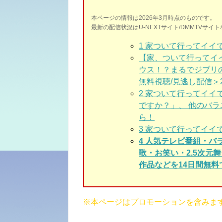
本ページの情報は2026年3月時点のものです。
最新の配信状況はU-NEXTサイト/DMMTVサ
1
家ついて行ってイイで
【家、ついて行ってイ
ウス！？まるでジブリの世
無料視聴/見逃し配信＞202
2 家ついて行ってイイ
ですか？」、 他のバ
ら！
3
家ついて行ってイイで
4 人気テレビ番組・
歌・お笑い・2.5次
作品などを14日間無料
※本ページはプロモーションを含みま