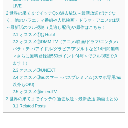
LIVE
2
世界の果てまでイッテQの過去放送～最新放送だけでな
く、他のバラエティ番組や人気映画・ドラマ・アニメの1話
～最新話のフル視聴（見逃し配信)や原作はこちら！
2.1
オススメ①はHulu!
2.2
オススメ②DMM TV（アニメ/映画/ドラマ/エンタメ/
バラエティ/アイドル/グラビア/アダルトなど14日間無料
＜さらに無料登録後550ポイント付与＞でフル視聴でき
ます！）
2.3
オススメ③UNEXT
2.4
オススメ③auスマートパスプレミアム(スマホ専用/au
以外もOK!)
2.5
オススメ⑤mieruTV
3
世界の果てまでイッテQ 過去放送～最新放送 動画まとめ
3.1
Related Posts