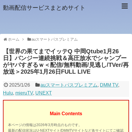
動画配信サービスまとめサイト
ホーム
auスマートパスプレミアム
【世界の果てまでイッテQ 中岡Qtube1月26
日】バンジー連続挑戦＆高圧放水でシャンプー
がヤバすぎるｗ＜配信/無料動画/見逃し/TVer/再
放送＞2025年1月26日FULL LIVE
2025/1/26
auスマートパスプレミアム
,
DMM TV
,
Hulu
,
mieruTV
,
UNEXT
Main Contents
本ページの情報は2026年3月時点のものです。
最新の配信状況はU-NEXTサイト/DMMTVサイトなど各サイトにてご確認