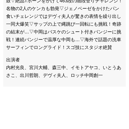
鼓▽絶品Tボーンをかけて463段の階段登りチャレンジ！
名物の2人のケンカも勃発▽ジェノベーゼをかけたパン
食いチェレンジではデヴィ夫人が驚きの表情を繰り出し
一同大爆笑▽サップの上で縄跳び一回転にも挑戦！奇跡
の結末が…▽中岡はバスケのシュート付きバンジーに挑
戦！連続バンジーで温厚な中岡も…▽海外で話題の洗車
サーフィンでロングライド！スゴ技にスタジオ絶賛
出演者
内村光良、宮川大輔、森三中、イモトアヤコ、いとうあ
さこ、出川哲朗、デヴィ夫人、ロッチ中岡創一