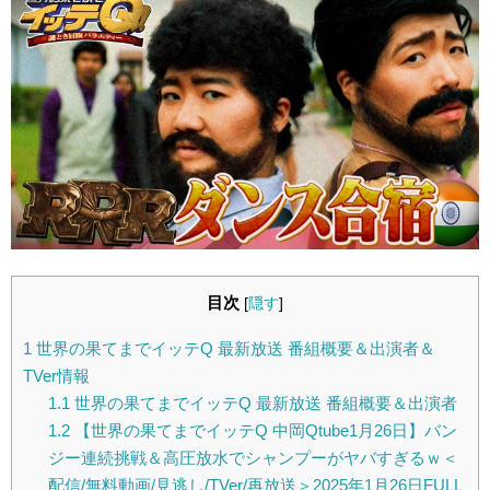
目次
[
隠す
]
1
世界の果てまでイッテQ 最新放送 番組概要＆出演者＆
TVer情報
1.1
世界の果てまでイッテQ 最新放送 番組概要＆出演者
1.2
【世界の果てまでイッテQ 中岡Qtube1月26日】バン
ジー連続挑戦＆高圧放水でシャンプーがヤバすぎるｗ＜
配信/無料動画/見逃し/TVer/再放送＞2025年1月26日FULL