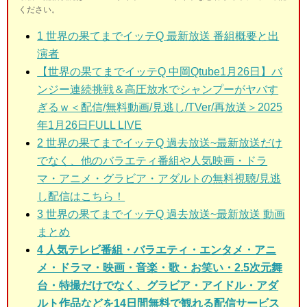
ください。
1
世界の果てまでイッテQ 最新放送 番組概要と出
演者
【世界の果てまでイッテQ 中岡Qtube1月26日】バ
ンジー連続挑戦＆高圧放水でシャンプーがヤバす
ぎるｗ＜配信/無料動画/見逃し/TVer/再放送＞2025
年1月26日FULL LIVE
2
世界の果てまでイッテQ 過去放送~最新放送だけ
でなく、他のバラエティ番組や人気映画・ドラ
マ・アニメ・グラビア・アダルトの無料視聴/見逃
し配信はこちら！
3
世界の果てまでイッテQ 過去放送~最新放送 動画
まとめ
4 人気テレビ番組・バラエティ・エンタメ・アニ
メ・ドラマ・映画・音楽・歌・お笑い・2.5次元舞
台・特撮だけでなく、グラビア・アイドル・アダ
ルト作品などを14日間無料で観れる配信サービス