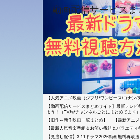
動画配信サービスま
【人気アニメ映画（ジブリ/ワンピース/コナン/
【動画配信サービスまとめサイト】最新テレビ
よう！（TV局/チャンネルごとにまとめてます
【旧作～新作映画一覧まとめ】
【最新アニメ
【最新人気音楽番組＆お笑い番組＆バラエティ
【見逃し配信】3.11ドラマ2026動画無料再