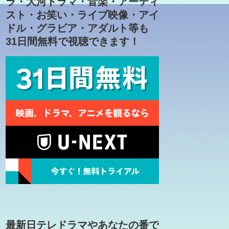
ラ・大河ドラマ・音楽・アーティ
スト・お笑い・ライブ映像・アイ
ドル・グラビア・アダルト等も
31日間無料で視聴できます！
最新日テレドラマやあなたの番で