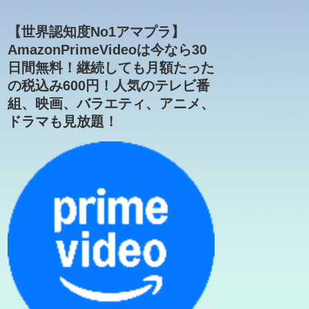
【世界認知度No1アマプラ】
AmazonPrimeVideoは今なら30
日間無料！継続しても月額たった
の税込み600円！人気のテレビ番
組、映画、バラエティ、アニメ、
ドラマも見放題！