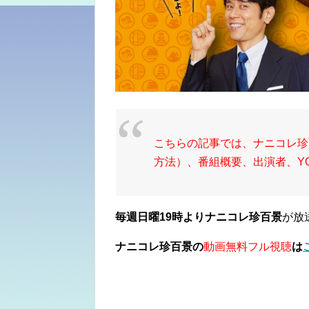
こちらの記事では、ナニコレ珍
方法）、番組概要、出演者、Y
毎週日曜19時よりナニコレ珍百景
が放
ナニコレ珍百景の
動画無料フル視聴
は