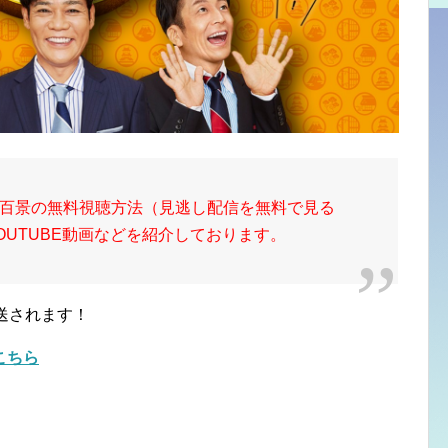
百景の無料視聴方法（見逃し配信を無料で見る
OUTUBE動画などを紹介しております。
送されます！
こちら