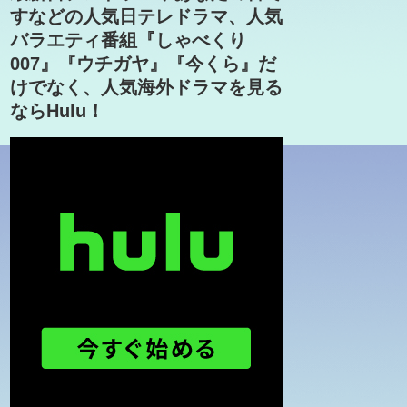
すなどの人気日テレドラマ、人気
バラエティ番組『しゃべくり
007』『ウチガヤ』『今くら』だ
けでなく、人気海外ドラマを見る
ならHulu！