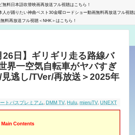
ビ無料日本語吹替映画再放送フル視聴はこちら！
本人が踊りたい神曲ベスト30金曜ロードショー動画無料再放送フル視聴
無料再放送フル視聴＜NHK＞はこちら！
月26日】ギリギリ走る路線バ
世界一空気自転車がヤバすぎ
逃し/TVer/再放送＞2025年
マートパスプレミアム
,
DMM TV
,
Hulu
,
mieruTV
,
UNEXT
Main Contents