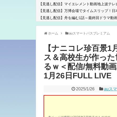
【見逃し配信】マイエレメント動画地上波テレ
【見逃し配信】万博会場でタイムスリップ！日
【見逃し配信】舟を編む1話～最終回ドラマ動画
ホーム
auスマートパスプレミアム
【ナニコレ珍百景1
ス＆高校生が作った
るｗ＜配信/無料動画/見
1月26日FULL LIVE
2025/1/26
auス