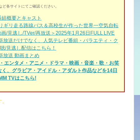
イトなど各サイトにてご確認ください。
番組概要とキャスト
ギリギリ走る路線バス＆高校生が作った世界一空気自転
逃し/TVer/再放送＞2025年1月26日FULL LIVE
最新放送だけでなく、人気テレビ番組・バラエティ・ク
聴/見逃し配信はこちら！
新放送 動画まとめ
ィ・エンタメ・アニメ・ドラマ・映画・音楽・歌・お笑
でなく、グラビア・アイドル・アダルト作品などを14日
M TVはこちら!
す。