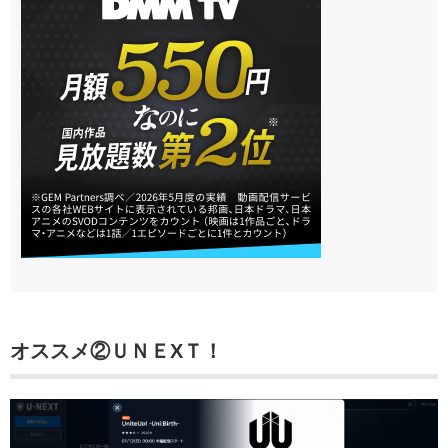
オススメ②
ＵＮＥXＴ！