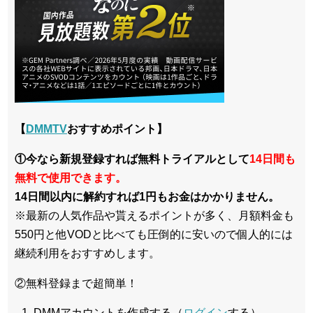
【
DMMTV
おすすめポイント】
①今なら新規登録すれば無料トライアルとして
14日間も
無料で使用できます。
14日間以内に解約すれば1円もお金はかかりません。
※最新の人気作品や貰えるポイントが多く、月額料金も
550円と他VODと比べても圧倒的に安いので個人的には
継続利用をおすすめします。
②無料登録まで超簡単！
DMMアカウントを作成する（
ログイン
する）