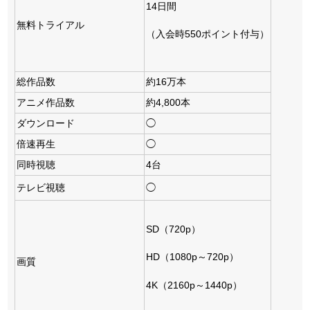
14日間
無料トライアル
（入会時550ポイント付与）
総作品数
約16万本
アニメ作品数
約4,800本
ダウンロード
◯
倍速再生
◯
同時視聴
4台
テレビ視聴
◯
SD（720p）
HD（1080p～720p）
画質
4K（2160p～1440p）