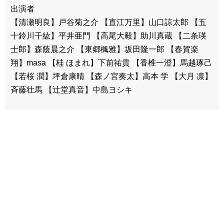
出演者
【清瀬明良】戸谷菊之介 【直江万里】山口諒太郎 【五
十鈴川千紘】平井亜門 【高尾大毅】助川真蔵 【二条瑛
士郎】森蔭晨之介 【東郷楓雅】坂田隆一郎 【春賀楽
翔】masa 【桂 ほまれ】下前祐貴 【香椎一澄】馬越琢己
【若桜 潤】坪倉康晴 【森ノ宮奏太】高本 学 【大月 凛】
斉藤壮馬 【辻堂真音】中島ヨシキ