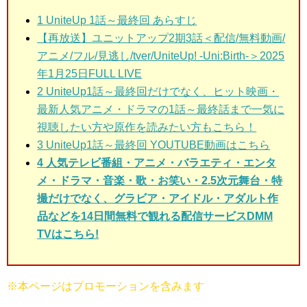
1
UniteUp 1話～最終回 あらすじ
【再放送】ユニットアップ2期3話＜配信/無料動画/
アニメ/フル/見逃し/tver/UniteUp! -Uni:Birth-＞2025
年1月25日FULL LIVE
2 UniteUp1話～最終回
だけでなく、ヒット映画・
最新人気アニメ・ドラマの1話～最終話まで一気に
視聴したい方や原作を読みたい方もこちら！
3 UniteUp
1話～最終回 YOUTUBE動画はこちら
4 人気テレビ番組・アニメ・バラエティ・エンタ
メ・ドラマ・音楽・歌・お笑い・2.5次元舞台・特
撮だけでなく、グラビア・アイドル・アダルト作
品などを14日間無料で観れる配信サービスDMM
TVはこちら!
※本ページはプロモーションを含みます