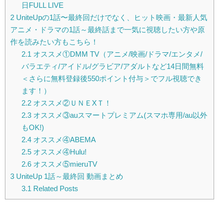
日FULL LIVE
2
UniteUpの1話〜最終回だけでなく、ヒット映画・最新人気
アニメ・ドラマの1話～最終話まで一気に視聴したい方や原
作を読みたい方もこちら！
2.1
オススメ①DMM TV（アニメ/映画/ドラマ/エンタメ/
バラエティ/アイドル/グラビア/アダルトなど14日間無料
＜さらに無料登録後550ポイント付与＞でフル視聴でき
ます！）
2.2
オススメ②ＵＮＥXＴ！
2.3
オススメ③auスマートプレミアム(スマホ専用/au以外
もOK!)
2.4
オススメ④ABEMA
2.5
オススメ④Hulu!
2.6
オススメ⑤mieruTV
3
UniteUp 1話～最終回 動画まとめ
3.1
Related Posts