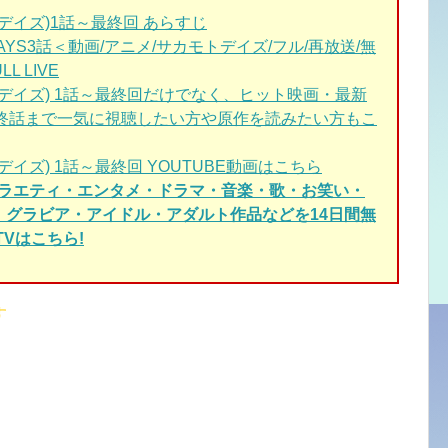
モトデイズ)1話～最終回 あらすじ
AYS3話＜動画/アニメ/サカモトデイズ/フル/再放送/無
L LIVE
モトデイズ) 1話～最終回
だけでなく、ヒット映画・最新
終話まで一気に視聴したい方や原作を読みたい方もこ
トデイズ)
1話～最終回 YOUTUBE動画はこちら
バラエティ・エンタメ・ドラマ・音楽・歌・お笑い・
く、グラビア・アイドル・アダルト作品などを14日間無
Vはこちら!
す