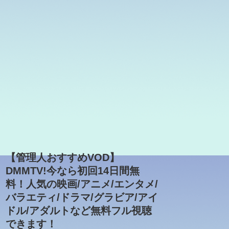
【管理人おすすめVOD】
DMMTV!今なら初回14日間無
料！人気の映画/アニメ/エンタメ/
バラエティ/ドラマ/グラビア/アイ
ドル/アダルトなど無料フル視聴
できます！