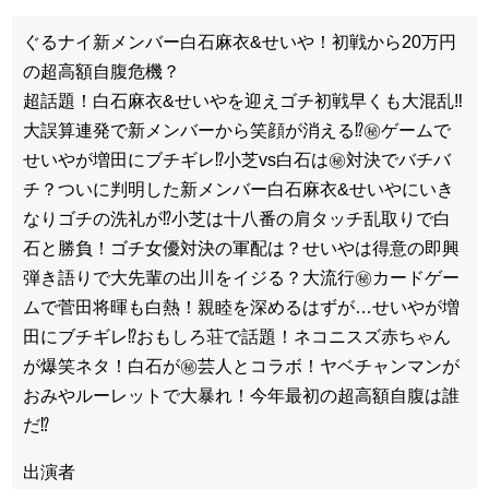
ぐるナイ新メンバー白石麻衣&せいや！初戦から20万円
の超高額自腹危機？
超話題！白石麻衣&せいやを迎えゴチ初戦早くも大混乱‼
大誤算連発で新メンバーから笑顔が消える⁉㊙ゲームで
せいやが増田にブチギレ⁉小芝vs白石は㊙対決でバチバ
チ？ついに判明した新メンバー白石麻衣&せいやにいき
なりゴチの洗礼が⁉小芝は十八番の肩タッチ乱取りで白
石と勝負！ゴチ女優対決の軍配は？せいやは得意の即興
弾き語りで大先輩の出川をイジる？大流行㊙カードゲー
ムで菅田将暉も白熱！親睦を深めるはずが…せいやが増
田にブチギレ⁉おもしろ荘で話題！ネコニスズ赤ちゃん
が爆笑ネタ！白石が㊙芸人とコラボ！ヤベチャンマンが
おみやルーレットで大暴れ！今年最初の超高額自腹は誰
だ⁉
出演者