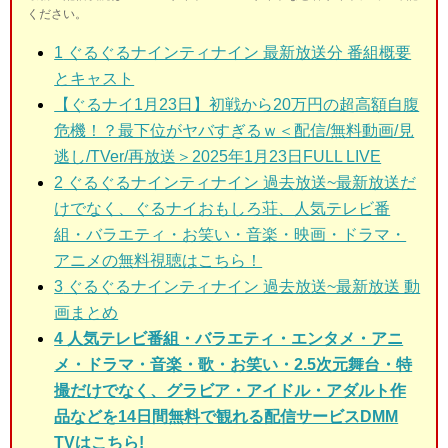
ください。
1
ぐるぐるナインティナイン 最新放送分 番組概要
とキャスト
【ぐるナイ1月23日】初戦から20万円の超高額自腹
危機！？最下位がヤバすぎるｗ＜配信/無料動画/見
逃し/TVer/再放送＞2025年1月23日FULL LIVE
2
ぐるぐるナインティナイン 過去放送~最新放送だ
けでなく、ぐるナイおもしろ荘、人気テレビ番
組・バラエティ・お笑い・音楽・映画・ドラマ・
アニメの無料視聴はこちら！
3
ぐるぐるナインティナイン 過去放送~最新放送 動
画まとめ
4 人気テレビ番組・バラエティ・エンタメ・アニ
メ・ドラマ・音楽・歌・お笑い・2.5次元舞台・特
撮だけでなく、グラビア・アイドル・アダルト作
品などを14日間無料で観れる配信サービスDMM
TVはこちら!