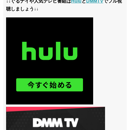
↓↓ぐるナイや人気テレビ番組は
Hulu
と
DMMTV
でフル視
聴しましょう↓↓