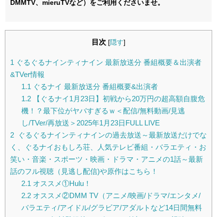
DMMTV、mieruTVなど）をご利用くださいませ。
目次
[
隠す
]
1
ぐるぐるナインティナイン 最新放送分 番組概要＆出演者
&TVer情報
1.1
ぐるナイ 最新放送分 番組概要&出演者
1.2
【ぐるナイ1月23日】初戦から20万円の超高額自腹危
機！？最下位がヤバすぎるｗ＜配信/無料動画/見逃
し/TVer/再放送＞2025年1月23日FULL LIVE
2
ぐるぐるナインティナインの過去放送～最新放送だけでな
く、ぐるナイおもしろ荘、人気テレビ番組・バラエティ・お
笑い・音楽・スポーツ・映画・ドラマ・アニメの1話～最新
話のフル視聴（見逃し配信)や原作はこちら！
2.1
オススメ①Hulu！
2.2
オススメ②DMM TV（アニメ/映画/ドラマ/エンタメ/
バラエティ/アイドル/グラビア/アダルトなど14日間無料