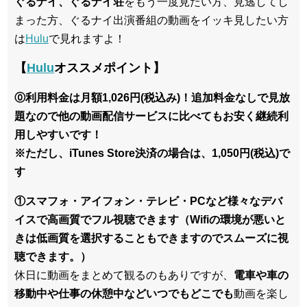
ぐるナイ、ぐるナイ荘
をもう一度見たい方、見逃してし
まった方、ぐるナイ出演番組の動画をイッキ見したい方
は
Hulu
で見れますよ！
【
Hulu
オススメポイント】
⓪利用料金は月額1,026円(税込み)！追加料金なしで見放
題なので他の動画配信サービスに比べてもお安く継続利
用しやすいです！
※ただし、iTunes Store決済の場合は、1,050円(税込)で
す
①スマフォ・アイフォン・テレビ・PCなど様々なデバ
イスで高画質でフル視聴できます（Wifiの環境が悪いと
きは低画質を選択することもできますのでスムーズに視
聴できます。）
休日に動画をまとめて観るのもありですが、
電車や車の
移動中や仕事の休憩中などいつでもどこでも
動画を楽し