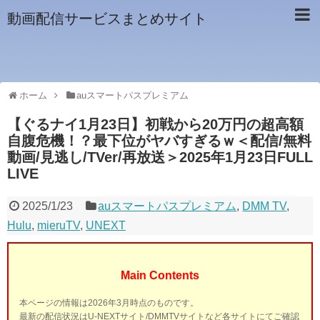
動画配信サービスまとめサイト
ホーム
auスマートパスプレミアム
【ぐるナイ1月23日】初戦から20万円の超高額
自腹危機！？最下位がヤバすぎるｗ＜配信/無料
動画/見逃し/TVer/再放送＞2025年1月23日FULL
LIVE
2025/1/23
auスマートパスプレミアム
,
DMM TV
,
Hulu
,
mieruTV
,
UNEXT
Main Contents
本ページの情報は2026年3月時点のものです。
最新の配信状況はU-NEXTサイト/DMMTVサイトなど各サイトにてご確認