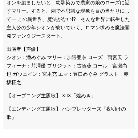
オンを励ましたいと、幼馴染みで農家の娘のローズに話
すマリー。すると、湖で不思議な現象を目の当たりにし
てー この異世界、魔法がない!? そんな世界に転生した
主人公の少年シオンが紡いでいく、ロマン求める魔法開
発ファンタジースタート。
出演者【声優】
シオン：潘めぐみ マリー：加隈亜衣 ローズ：雨宮天 ラ
フィーナ：芹澤優 ブリジット：古賀葵 コール：宮瀬尚
也 ガウェイン：宮本充 エマ：豊口めぐみ グラスト：赤
坂柾之
【オープニング主題歌】 XIIX「煌めき」
【エンディング主題歌】 ハンブレッダーズ「夜明けの
歌」