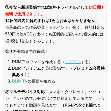
①今なら新規登録すれば無料トライアルとして
14日間も
無料で使用できます。
14日間以内に解約すれば1円もお金はかかりません。
※最新の人気作品や貰えるポイントが多く、月額料金も
550円と他VODと比べても圧倒的に安いので個人的には
継続利用をおすすめします。
②無料登録まで超簡単！
DMMアカウントを作成する（
ログイン
する）
DMMプレミアム会員に登録する（
プレミアム会員特
典あり！
）
DMM TV
の視聴を始める
③
マルチデバイス対応！
スマホ・タブレット、パソコ
ン、テレビのマルチデバイスに対応している
ので、いつ
でもどこでも動画を見れます。
（PS4/PS5でも観れま