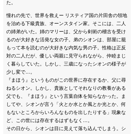
た。
憧れの先で、世界を救えー リスティア国の片田舎の領地
を治める下級貴族、オーンスタイン家。そこには、二人
の姉弟がいた。姉のマリーは、父から剣術の稽古を受け
るのが大好きな活発な女の子。弟のシオンは、部屋に籠
もって本を読むのが大好きな内気な男の子。性格は正反
対の二人だが、優しい両親に見守られながら、仲睦まじ
く暮らしていた。しかし、三歳になったシオンの様子が
少し変で…。
『まほう』というものがこの世界に存在するか、父に尋
ねるシオン。しかし、貴族としてそれなりの教養がある
父でも、『まほう』という言葉自体を知らなかった。ま
してや、シオンが言う「火とか水とか風とか光とか、何
もないところからいろんなものを出したりする」現象な
ど、この世には存在するはずもなく…。
その日から、シオンは目に見えて落ち込んでしまう。シ