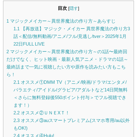
目次
[
隠す
]
1
マジックメイカー～異世界魔法の作り方～あらすじ
1.1
【再放送】マジック・メイカー 異世界魔法の作り方3
話＜配信/無料動画/アニメ/フル/見逃し/tver＞2025年1月
22日FULL LIVE
2
マジックメイカー～異世界魔法の作り方～の1話〜最終回
だけでなく、ヒット映画・最新人気アニメ・ドラマの1話～
最終話まで一気に視聴したい方や原作を読みたい方もこち
ら！
2.1
オススメ①DMM TV（アニメ/映画/ドラマ/エンタメ/
バラエティ/アイドル/グラビア/アダルトなど14日間無料
＜さらに無料登録後550ポイント付与＞でフル視聴でき
ます！）
2.2
オススメ②ＵＮＥXＴ！
2.3
オススメ③auスマートプレミアム(スマホ専用/au以外
もOK!)
2.4
オススメ④Hulu!