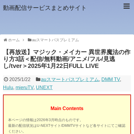
動画配信サービスまとめサイト
ホーム
auスマートパスプレミアム
【再放送】マジック・メイカー 異世界魔法の作
り方3話＜配信/無料動画/アニメ/フル/見逃
し/tver＞2025年1月22日FULL LIVE
2025/1/22
auスマートパスプレミアム
,
DMM TV
,
Hulu
,
mieruTV
,
UNEXT
Main Contents
本ページの情報は2026年3月時点のものです。
最新の配信状況はU-NEXTサイト/DMMTVサイトなど各サイトにてご確認
ください。