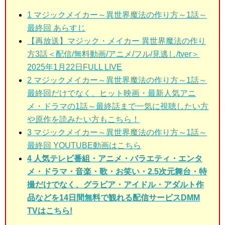
1
マジックメイカー～異世界魔法の作り方～1話～
最終回 あらすじ
【再放送】マジック・メイカー 異世界魔法の作り
方3話＜配信/無料動画/アニメ/フル/見逃し/tver＞
2025年1月22日FULL LIVE
2 マジックメイカー～異世界魔法の作り方～1話～
最終回
だけでなく、ヒット映画・最新人気アニ
メ・ドラマの1話～最終話まで一気に視聴したい方
や原作を読みたい方もこちら！
3
マジックメイカー～異世界魔法の作り方～1話～
最終回 YOUTUBE動画はこちら
4 人気テレビ番組・アニメ・バラエティ・エンタ
メ・ドラマ・音楽・歌・お笑い・2.5次元舞台・特
撮だけでなく、グラビア・アイドル・アダルト作
品などを14日間無料で観れる配信サービスDMM
TVはこちら!