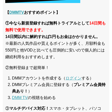
【
DMMTV
おすすめポイント】
①今なら新規登録すれば無料トライアルとして
14日間も
無料で使用できます。
14日間以内に解約すれば1円もお金はかかりません。
※最新の人気作品や貰えるポイントが多く、月額料金も
550円と他VODと比べても圧倒的に安いので個人的には
継続利用をおすすめします。
②無料登録まで超簡単！
DMMアカウントを作成する（
ログイン
する）
DMMプレミアム会員に登録する（
プレミアム会員特
典あり！
）
DMM TV
の視聴を始める
③
マルチデバイス対応！
スマホ・タブレット、パソコ