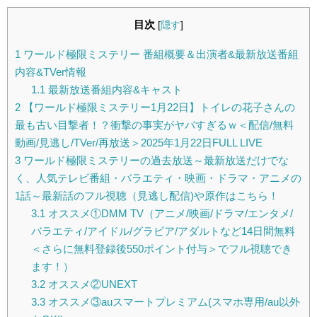
目次
[
隠す
]
1
ワールド極限ミステリー 番組概要＆出演者&最新放送番組
内容&TVer情報
1.1
最新放送番組内容&キャスト
2
【ワールド極限ミステリー1月22日】トイレの花子さんの
最も古い目撃者！？衝撃の事実がヤバすぎるｗ＜配信/無料
動画/見逃し/TVer/再放送＞2025年1月22日FULL LIVE
3
ワールド極限ミステリーの過去放送～最新放送だけでな
く、人気テレビ番組・バラエティ・映画・ドラマ・アニメの
1話～最新話のフル視聴（見逃し配信)や原作はこちら！
3.1
オススメ①DMM TV（アニメ/映画/ドラマ/エンタメ/
バラエティ/アイドル/グラビア/アダルトなど14日間無料
＜さらに無料登録後550ポイント付与＞でフル視聴でき
ます！）
3.2
オススメ②UNEXT
3.3
オススメ③auスマートプレミアム(スマホ専用/au以外