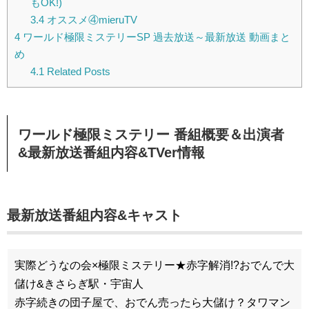
もOK!)
3.4
オススメ④mieruTV
4
ワールド極限ミステリーSP 過去放送～最新放送 動画まと
め
4.1
Related Posts
ワールド極限ミステリー 番組概要＆出演者
&
最新放送番組内容&TVer情報
最新放送番組内容&キャスト
実際どうなの会×極限ミステリー★赤字解消!?おでんで大
儲け&きさらぎ駅・宇宙人
赤字続きの団子屋で、おでん売ったら大儲け？タワマン