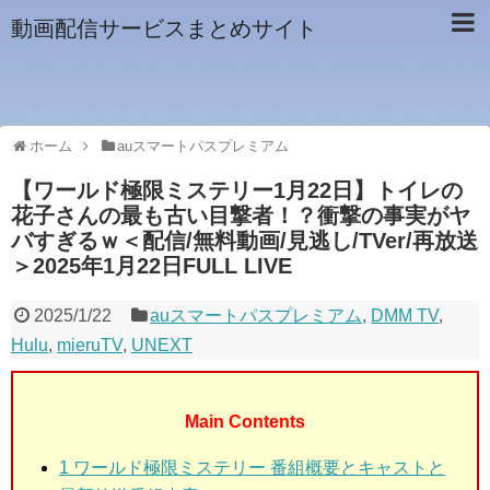
動画配信サービスまとめサイト
ホーム
auスマートパスプレミアム
【ワールド極限ミステリー1月22日】トイレの
花子さんの最も古い目撃者！？衝撃の事実がヤ
バすぎるｗ＜配信/無料動画/見逃し/TVer/再放送
＞2025年1月22日FULL LIVE
2025/1/22
auスマートパスプレミアム
,
DMM TV
,
Hulu
,
mieruTV
,
UNEXT
Main Contents
1
ワールド極限ミステリー 番組概要とキャストと