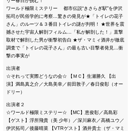
リー春日が挑む！
ワールド極限ミステリー 都市伝説“きさらぎ駅”を伊沢
拓司が民俗学的に考察…驚きの発見が★「トイレの花子
さん」のルーツ＆３番目トイレの謎が判明！ ★世界を震
撼させた宇宙人解剖フィルム…「私が解剖した！」直撃
取材で解剖した男が衝撃初告白 ★ザ・マミィ酒井が徹底
調査で「トイレの花子さん」の最も古い目撃者発見…衝
撃の事実が
出演者
☆それって実際どうなの会☆ 【ＭＣ】生瀬勝久 【出
演】満島真之介／大島美幸／前田敦子／春日俊彰（オー
ドリー）
出演者２
☆ワールド極限ミステリー☆ 【MC】恵俊彰／高島彩
【ゲスト】浮所飛貴（美 少年）／深川麻衣／高橋ユウ／
伊沢拓司／後藤晴菜 【VTRゲスト】酒井貴士（ザ・マミ