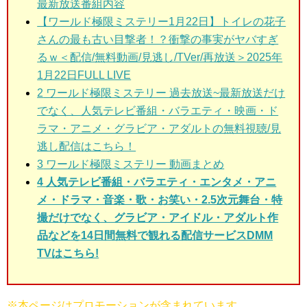
最新放送番組内容
【ワールド極限ミステリー1月22日】トイレの花子
さんの最も古い目撃者！？衝撃の事実がヤバすぎ
るｗ＜配信/無料動画/見逃し/TVer/再放送＞2025年
1月22日FULL LIVE
2
ワールド極限ミステリー 過去放送~最新放送だけ
でなく、人気テレビ番組・バラエティ・映画・ド
ラマ・アニメ・グラビア・アダルトの無料視聴/見
逃し配信はこちら！
3
ワールド極限ミステリー 動画まとめ
4 人気テレビ番組・バラエティ・エンタメ・アニ
メ・ドラマ・音楽・歌・お笑い・2.5次元舞台・特
撮だけでなく、グラビア・アイドル・アダルト作
品などを14日間無料で観れる配信サービスDMM
TVはこちら!
※本ページはプロモーションが含まれています