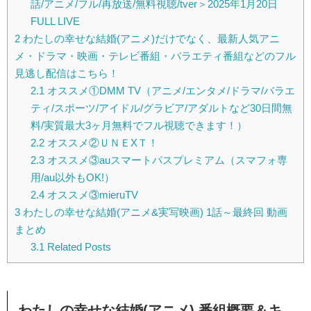
話/アニメ/フル/再放送/無料視聴/tver＞2025年1月20日
FULL LIVE
2
わたしの幸せな結婚(アニメ)だけでなく、最新人気アニ
メ・ドラマ・映画・テレビ番組・バラエティ番組などのフル
見逃し配信はこちら！
2.1
オススメ①DMM TV（アニメ/エンタメ/ドラマ/バラエ
ティ/スポーツ/アイドル/グラビア/アダルトなど30日間無
料/実質最大3ヶ月無料でフル視聴できます！）
2.2
オススメ②ＵＮＥXＴ！
2.3
オススメ③auスマートパスプレミアム（スマフォ専
用/au以外もOK!）
2.4
オススメ③mieruTV
3
わたしの幸せな結婚(アニメ&実写映画) 1話～最終回 動画
まとめ
3.1
Related Posts
わたしの幸せな結婚(アニメ) 番組概要＆キ