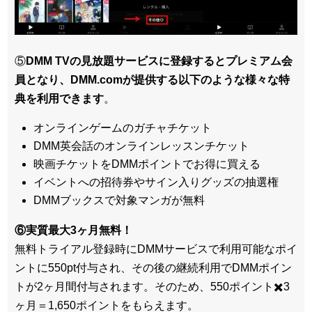
⑤
DMM TVの見放題サービスに登録するとプレミアム会
員となり、DMM.comが提供する以下のような様々な特
典を利用できます
。
オンラインゲームのガチャチケット
DMM英会話のオンラインレッスンチケット
映画チケットをDMMポイントでお得に買える
イベントへの招待券やサイン入りグッズの抽選権
DMMブックスで対象マンガが無料
⑥実質最大3ヶ月無料！
無料トライアル登録時にDMMサービスで利用可能なポイ
ントに550pt付与され、その後の継続利用でDMMポイン
トが2ヶ月間付与されます。そのため、550ポイント✖️3
ヶ月＝1,650ポイントをもらえます。