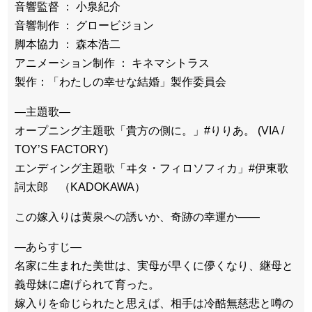
音響監督 ： 小泉紀介
音響制作 ： グロービジョン
脚本協力 ： 森本浩二
アニメーション制作 ： キネマシトラス
製作：「わたしの幸せな結婚」製作委員会
―主題歌―
オープニング主題歌「貴方の側に。」#りりあ。 (VIA /
TOY’S FACTORY)
エンディング主題歌「ヰタ・フィロソフィカ」#伊東歌
詞太郎 （KADOKAWA）
この嫁入りは黄泉への誘いか、奇跡の幸運か――
―あらすじ―
名家に生まれた美世は、実母が早くに儚くなり、継母と
義母妹に虐げられて育った。
嫁入りを命じられたと思えば、相手は冷酷無慈悲と噂の