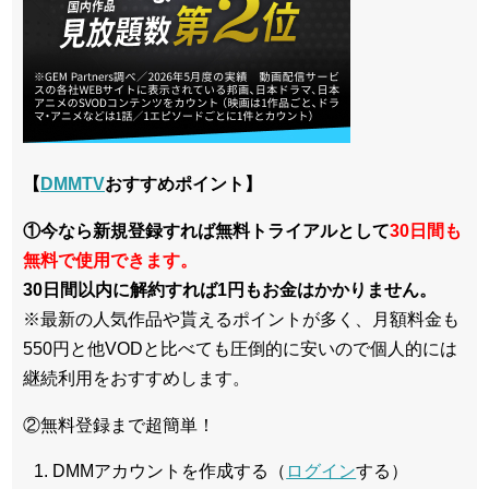
【
DMMTV
おすすめポイント】
①今なら新規登録すれば無料トライアルとして
30日間も
無料で使用できます。
30日間以内に解約すれば1円もお金はかかりません。
※最新の人気作品や貰えるポイントが多く、月額料金も
550円と他VODと比べても圧倒的に安いので個人的には
継続利用をおすすめします。
②無料登録まで超簡単！
DMMアカウントを作成する（
ログイン
する）