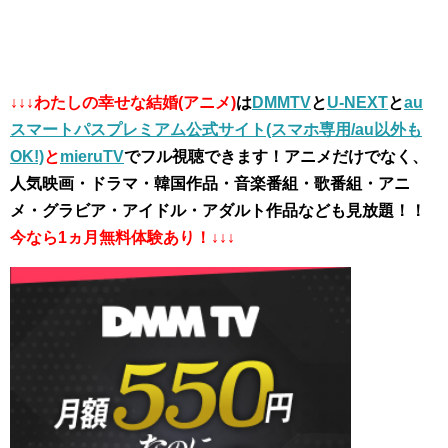
↓↓↓わたしの幸せな結婚(アニメ)
は
DMMTV
と
U-NEXT
と
au
スマートパスプレミアム公式サイト(スマホ専用/au以外も
OK!)
と
mieruTV
でフル視聴できます！アニメだけでなく、
人気映画・ドラマ・韓国作品・音楽番組・歌番組・アニ
メ・グラビア・アイドル・アダルト作品なども見放題！！
今なら1ヵ月無料体験あり！↓↓↓