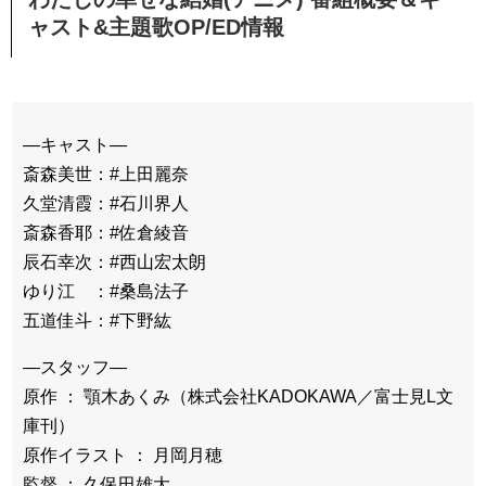
ャスト&主題歌OP/ED情報
―キャスト―
斎森美世：#上田麗奈
久堂清霞：#石川界人
斎森香耶：#佐倉綾音
辰石幸次：#西山宏太朗
ゆり江 ：#桑島法子
五道佳斗：#下野紘
―スタッフ―
原作 ： 顎木あくみ（株式会社KADOKAWA／富士見L文
庫刊）
原作イラスト ： 月岡月穂
監督 ： 久保田雄大