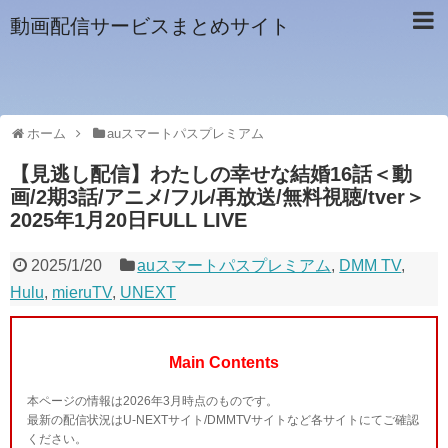
動画配信サービスまとめサイト
ホーム
auスマートパスプレミアム
【見逃し配信】わたしの幸せな結婚16話＜動
画/2期3話/アニメ/フル/再放送/無料視聴/tver＞
2025年1月20日FULL LIVE
2025/1/20
auスマートパスプレミアム
,
DMM TV
,
Hulu
,
mieruTV
,
UNEXT
Main Contents
本ページの情報は2026年3月時点のものです。
最新の配信状況はU-NEXTサイト/DMMTVサイトなど各サイトにてご確認
ください。