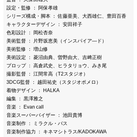
設定・監修 ： 阿保孝雄
シリーズ構成・脚本 ： 佐藤亜美、大西雄仁、豊田百香
キャラクターデザイン ： 安田祥子
色彩設計 ： 岡松杏奈
美術監督 ： 片野坂恵美（インスパイア―ド）
美術監修 ： 増山修
美術設定 ： 菱沼由典、曽野由大、吉﨑正樹
プロップ ： 高倉武史、ヒラタリョウ、みき尾
撮影監督 ： 江間常高（T2スタジオ）
3DCG監督 ： 越田祐史（スタジオポメロ）
着物デザイン ： HALKA
編集 ： 黒澤雅之
音楽 ： Evan call
音楽スーパーバイザー ： 池田貴博
音楽制作 ： ミラクル・バス
音楽制作協力 ： キネマシトラス/KADOKAWA