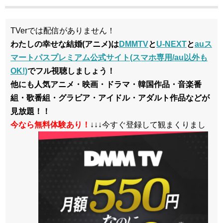
TVerでは配信がありません！
わたしの幸せな結婚(アニメ)は
DMMTV
と
U-NEXT
と
auス
マートパスプレミアム公式サイト(スマホ専用/au以外も
OK!)
でフル視聴しましょう！
他にも人気アニメ・映画・ドラマ・韓国作品・音楽番
組・歌番組・グラビア・アイドル・アダルト作品などが
見放題！！
今なら無料体験あり！
↓↓↓今すぐ登録して観まくりまし