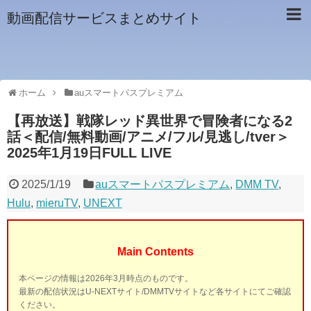
動画配信サービスまとめサイト
ホーム
auスマートパスプレミアム
【再放送】戦隊レッド異世界で冒険者になる2
話＜配信/無料動画/アニメ/フル/見逃し/tver＞
2025年1月19日FULL LIVE
2025/1/19
auスマートパスプレミアム
,
DMM TV
,
Hulu
,
mieruTV
,
UNEXT
Main Contents
本ページの情報は2026年3月時点のものです。
最新の配信状況はU-NEXTサイト/DMMTVサイトなど各サイトにてご確認
ください。