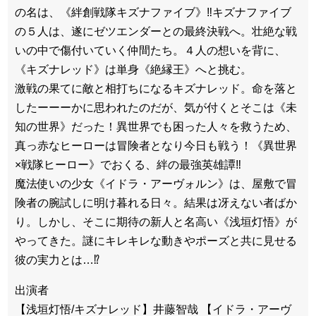
の名は、《絆創戦隊キズナファイブ》‼キズナファイブ
の５人は、遂にゼツエンダーとの最終決戦へ。壮絶な戦
いの中で傷付いていく仲間たち。４人の想いを背に、
《キズナレッド》は単身《絶縁王》へと挑む。
激戦の果てに敵と相打ちになるキズナレッド。命を落と
したーーーかに思われたのだが、気が付くとそこは《未
知の世界》だった！異世界でも困った人々を救うため、
真っ赤なヒーローは冒険者となり今日も戦う！《異世界
×戦隊ヒーロー》でおくる、絆の最強英雄譚‼
魔法使いの少女《イドラ・アーヴォルン》は、屋敷で冒
険者の腕試しに明け暮れる日々。結果は冴えない者ばか
り。しかし、そこに期待の新人と名高い《浅垣灯悟》が
やってきた。謎にキレキレな動きやポーズと共に見せる
彼の実力とは…⁉
出演者
【浅垣灯悟/キズナレッド】井藤智哉 【イドラ・アーヴ