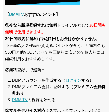
【
DMMTV
おすすめポイント】
①今なら新規登録すれば無料トライアルとして
30日間も
無料で使用できます。
30日間以内に解約すれば1円もお金はかかりません。
※最新の人気作品や貰えるポイントが多く、月額料金も
550円と他VODと比べても圧倒的に安いので個人的には
継続利用をおすすめします。
②無料登録まで超簡単！
DMMアカウントを作成する（
ログイン
する）
DMMプレミアム会員に登録する（
プレミアム会員特
典あり！
）
DMM TV
の視聴を始める
③
マルチデバイス対応！
スマホ・タブレット、パソコ