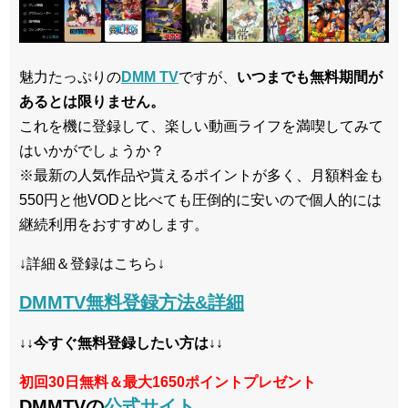
魅力たっぷりの
DMM TV
ですが、
いつまでも無料期間が
あるとは限りません。
これを機に登録して、楽しい動画ライフを満喫してみて
はいかがでしょうか？
※最新の人気作品や貰えるポイントが多く、月額料金も
550円と他VODと比べても圧倒的に安いので個人的には
継続利用をおすすめします。
↓詳細＆登録はこちら↓
DMMTV無料登録方法&詳細
↓↓今すぐ無料登録したい方は↓↓
初回30日無料＆最大1650ポイントプレゼント
DMMTVの
公式サイト