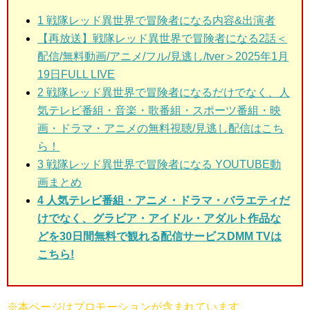
1 戦隊レッド異世界で冒険者になる
内容&出演者
【再放送】戦隊レッド異世界で冒険者になる2話＜
配信/無料動画/アニメ/フル/見逃し/tver＞2025年1月
19日FULL LIVE
2 戦隊レッド異世界で冒険者になるだけでなく、人
気テレビ番組・音楽・歌番組・スポーツ番組・映
画・ドラマ・アニメの無料視聴/見逃し配信はこち
ら！
3 戦隊レッド異世界で冒険者になる
YOUTUBE動
画まとめ
4 人気テレビ番組・アニメ・ドラマ・バラエティだ
けでなく、グラビア・アイドル・アダルト作品な
どを30日間無料で観れる配信サービスDMM TVは
こちら!
※本ページはプロモーションが含まれています