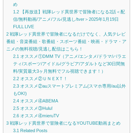
め
1.2
【再放送】戦隊レッド異世界で冒険者になる2話＜配
信/無料動画/アニメ/フル/見逃し/tver＞2025年1月19日
FULL LIVE
2
戦隊レッド異世界で冒険者になるだけでなく、人気テレビ
番組・音楽番組・歌番組・スポーツ番組・映画・ドラマ・ア
ニメの無料視聴/見逃し配信はこちら！
2.1
オススメ①DMM TV（アニメ/エンタメ/ドラマ/バラエ
ティ/スポーツ/アイドル/グラビア/アダルトなど30日間無
料/実質最大3ヶ月無料でフル視聴できます！）
2.2
オススメ②ＵＮＥXＴ！
2.3
オススメ②auスマートプレミアム(スマホ専用/au以外
もOK!)
2.4
オススメ④ABEMA
2.5
オススメ③Hulu!
2.6
オススメ④mieruTV
3
戦隊レッド異世界で冒険者になるYOUTUBE動画まとめ
3.1
Related Posts