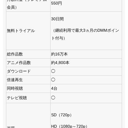
550円
会員）
30日間
（継続利用で最大3ヵ月のDMMポイン
無料トライアル
ト付与）
総作品数
約16万本
アニメ作品数
約4,800本
ダウンロード
◯
倍速再生
◯
同時視聴
4台
テレビ視聴
◯
SD（720p）
HD（1080p～720p）