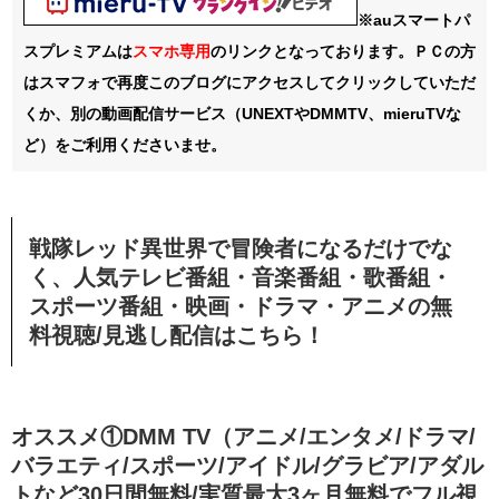
※auスマートパ
スプレミアムは
スマホ
専用
のリンクとなっております。ＰＣの方
はスマフォで再度このブログにアクセスしてクリックしていただ
くか、別の動画配信サービス（UNEXTやDMMTV、mieruTVな
ど）をご利用くださいませ。
戦隊レッド異世界で冒険者になるだけでな
く、人気テレビ番組・音楽番組・歌番組・
スポーツ番組・映画・ドラマ・アニメの無
料視聴/見逃し配信
はこちら！
オススメ①DMM TV（アニメ/エンタメ/ドラマ/
バラエティ/スポーツ/アイドル/グラビア/アダル
トなど30日間無料/実質最大3ヶ月無料でフル視