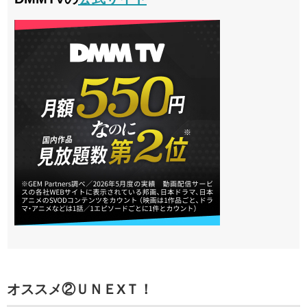
オススメ②
ＵＮＥXＴ！