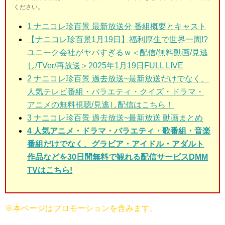
ください。
1
ナニコレ珍百景 最新放送分 番組概要とキャスト
【ナニコレ珍百景1月19日】福利厚生で世界一周!?
ユニーク会社がヤバすぎるｗ＜配信/無料動画/見逃
し/TVer/再放送＞2025年1月19日FULL LIVE
2
ナニコレ珍百景 過去放送~最新放送だけでなく、
人気テレビ番組・バラエティ・クイズ・ドラマ・
アニメの無料視聴/見逃し配信はこちら！
3
ナニコレ珍百景 過去放送~最新放送 動画まとめ
4 人気アニメ・ドラマ・バラエティ・歌番組・音楽
番組だけでなく、グラビア・アイドル・アダルト
作品などを30日間無料で観れる配信サービスDMM
TVはこちら!
※本ページはプロモーションを含みます。