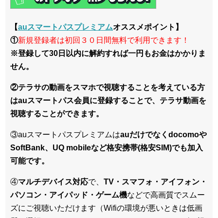
【
auスマートパスプレミアム
オススメポイント】
①
新規登録者は初回３０日間無料で利用できます！
※登録して30日以内に解約すれば一円もお金はかかりま
せん。
②テラサの動画をスマホで視聴することを考えている方
はauスマートパス会員に登録することで、テラサ動画を
視聴することができます。
③auスマートパスプレミアムは
auだけでなくdocomoや
SoftBank、UQ mobileなど格安携帯(格安SIM)でも加入
可能です。
④
マルチデバイス対応
で、
TV・スマフォ・アイフォン・
パソコン・アイパッド・ゲーム機
などで高画質でスムー
ズにご視聴いただけます（Wifiの環境が悪いときは低画