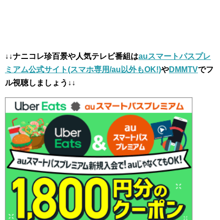
↓↓ナニコレ珍百景や人気テレビ番組は
auスマートパスプレ
ミアム公式サイト(スマホ専用/au以外もOK!)
や
DMMTV
でフ
ル視聴しましょう↓↓