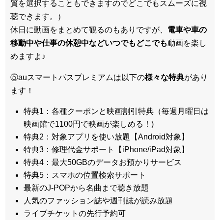
質を選択することもできますのでどこでもスムーズに視
聴できます。）
休日に動画をまとめて観るのもありですが、
電車や車の
移動中や仕事の休憩中などいつでもどこでも
動画を楽し
めますよ♪
⑤auスマートパスプレミアムは以下の
様々な特典
があり
ます！
特典1：各種クーポンと映画割引特典（毎週月曜日は
映画館で1100円で映画が楽しめる！)
特典2：対象アプリを使い放題【Android対象】
特典3：修理代金サポート【iPhone/iPad対象】
特典4：最大50GBのデータお預かりサービス
特典5：スマホの位置検索サポート
最新のJ-POPから名曲まで聴き放題
人気のファッション誌や週刊誌が読み放題
ライブチケットの先行予約可