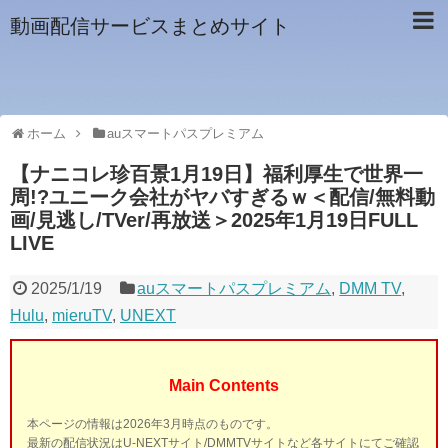
動画配信サービスまとめサイト
ホーム
auスマートパスプレミアム
【ナニコレ珍百景1月19日】福利厚生で世界一
周!?ユニーク会社がヤバすぎるｗ＜配信/無料動
画/見逃し/TVer/再放送＞2025年1月19日FULL
LIVE
2025/1/19
auスマートパスプレミアム
,
DMM TV
,
Hulu
,
mieruTV
,
UNEXT
Main Contents
本ページの情報は2026年3月時点のものです。
最新の配信状況はU-NEXTサイト/DMMTVサイトなど各サイトにてご確認