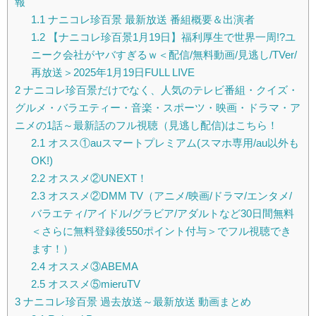
報
1.1
ナニコレ珍百景 最新放送 番組概要＆出演者
1.2
【ナニコレ珍百景1月19日】福利厚生で世界一周!?ユ
ニーク会社がヤバすぎるｗ＜配信/無料動画/見逃し/TVer/
再放送＞2025年1月19日FULL LIVE
2
ナニコレ珍百景だけでなく、人気のテレビ番組・クイズ・
グルメ・バラエティー・音楽・スポーツ・映画・ドラマ・ア
ニメの1話～最新話のフル視聴（見逃し配信)はこちら！
2.1
オスス①auスマートプレミアム(スマホ専用/au以外も
OK!)
2.2
オススメ②UNEXT！
2.3
オススメ②DMM TV（アニメ/映画/ドラマ/エンタメ/
バラエティ/アイドル/グラビア/アダルトなど30日間無料
＜さらに無料登録後550ポイント付与＞でフル視聴でき
ます！）
2.4
オススメ③ABEMA
2.5
オススメ⑤mieruTV
3
ナニコレ珍百景 過去放送～最新放送 動画まとめ