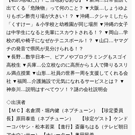
出てくる「危険物」って何のこと？ ▼大阪…しょうゆよ
りもポン酢売り場が大きい！？ ▼沖縄…クシャミしたら
「くすけー」＆小学校と幼稚園が同じ場所 ▼沖縄の女子
は中学生になると先輩にスカウトされる！？ ▼岡山…学
校の机や椅子になぜかテニスボール！？ ▼山口…ヤマグ
チの発音で県民が見分けられる！？
▼長野…数学日本一、ピアノやプログラミングもスゴイ
高校生 ▼兵庫…公立校なのに高所から１人で降りるスリ
ル満点授業 ▼山形…社員の世界一周を支援してくれる会
社 ▼福岡…介護施設で元気になれるサービスとは？ ▼
神奈川…説明はすべてウソ！？謎の会社説明会
◇出演者
【ＭＣ】名倉潤・堀内健（ネプチューン） 【珍定委員
長】原田泰造（ネプチューン） 【珍定ゲスト】ケンド
ーコバヤシ・松本若菜 【進行】斎藤ちはる（テレビ朝日
アナウンサー） 【ナレーター】奥田民義