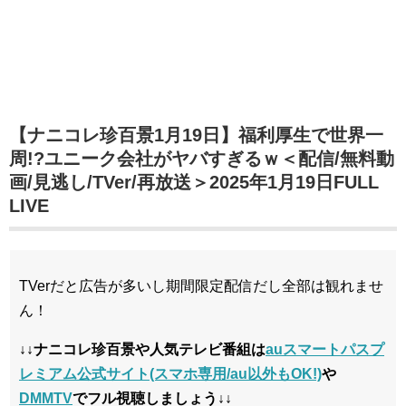
【ナニコレ珍百景1月19日】福利厚生で世界一
周!?ユニーク会社がヤバすぎるｗ＜配信/無料動
画/見逃し/TVer/再放送＞2025年1月19日FULL
LIVE
TVerだと広告が多いし期間限定配信だし全部は観れませ
ん！
↓↓ナニコレ珍百景や人気テレビ番組は
auスマートパスプ
レミアム公式サイト(スマホ専用/au以外もOK!)
や
DMMTV
でフル視聴しましょう↓↓