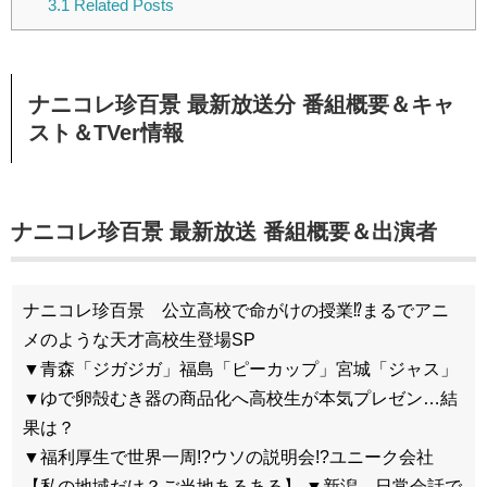
3.1
Related Posts
ナニコレ珍百景 最新放送分 番組概要＆キャ
スト＆TVer情報
ナニコレ珍百景 最新放送 番組概要＆出演者
ナニコレ珍百景 公立高校で命がけの授業⁉まるでアニ
メのような天才高校生登場SP
▼青森「ジガジガ」福島「ピーカップ」宮城「ジャス」
▼ゆで卵殻むき器の商品化へ高校生が本気プレゼン…結
果は？
▼福利厚生で世界一周!?ウソの説明会!?ユニーク会社
【私の地域だけ？ご当地あるある】 ▼新潟…日常会話で