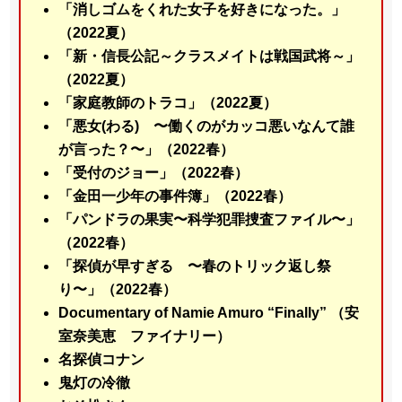
「消しゴムをくれた女子を好きになった。」
（2022夏）
「新・信長公記～クラスメイトは戦国武将～」
（2022夏）
「家庭教師のトラコ」（2022夏）
「悪女(わる) 〜働くのがカッコ悪いなんて誰
が言った？〜」（2022春）
「受付のジョー」（2022春）
「金田一少年の事件簿」（2022春）
「パンドラの果実〜科学犯罪捜査ファイル〜」
（2022春）
「探偵が早すぎる 〜春のトリック返し祭
り〜」（2022春）
Documentary of Namie Amuro “Finally” （安
室奈美恵 ファイナリー）
名探偵コナン
鬼灯の冷徹