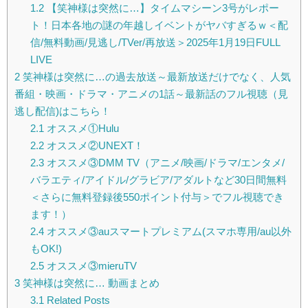
1.2
【笑神様は突然に…】タイムマシーン3号がレポー
ト！日本各地の謎の年越しイベントがヤバすぎるｗ＜配
信/無料動画/見逃し/TVer/再放送＞2025年1月19日FULL
LIVE
2
笑神様は突然に…の過去放送～最新放送だけでなく、人気
番組・映画・ドラマ・アニメの1話～最新話のフル視聴（見
逃し配信)はこちら！
2.1
オススメ①Hulu
2.2
オススメ②UNEXT！
2.3
オススメ③DMM TV（アニメ/映画/ドラマ/エンタメ/
バラエティ/アイドル/グラビア/アダルトなど30日間無料
＜さらに無料登録後550ポイント付与＞でフル視聴でき
ます！）
2.4
オススメ③auスマートプレミアム(スマホ専用/au以外
もOK!)
2.5
オススメ③mieruTV
3
笑神様は突然に… 動画まとめ
3.1
Related Posts