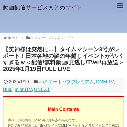
動画配信サービスまとめサイト
ホーム
auスマートパスプレミアム
【笑神様は突然に…】タイムマシーン3号がレ
ポート！日本各地の謎の年越しイベントがヤバ
すぎるｗ＜配信/無料動画/見逃し/TVer/再放送＞
2025年1月19日FULL LIVE
2025/1/19
auスマートパスプレミアム
,
DMM TV
,
Hulu
,
mieruTV
,
UNEXT
Main Contents
本ページの情報は2026年3月時点のものです。
最新の配信状況はU-NEXTサイト/DMMTVサイトなど各サイトにてご確認