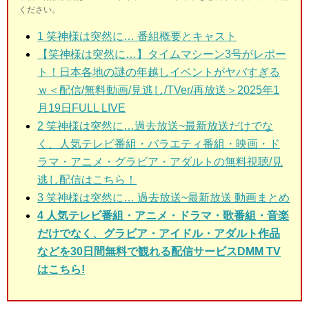
ください。
1
笑神様は突然に… 番組概要とキャスト
【笑神様は突然に…】タイムマシーン3号がレポー
ト！日本各地の謎の年越しイベントがヤバすぎる
ｗ＜配信/無料動画/見逃し/TVer/再放送＞2025年1
月19日FULL LIVE
2
笑神様は突然に…過去放送~最新放送だけでな
く、人気テレビ番組・バラエティ番組・映画・ド
ラマ・アニメ・グラビア・アダルトの無料視聴/見
逃し配信はこちら！
3
笑神様は突然に… 過去放送~最新放送 動画まとめ
4 人気テレビ番組・アニメ・ドラマ・歌番組・音楽
だけでなく、グラビア・アイドル・アダルト作品
などを30日間無料で観れる配信サービスDMM TV
はこちら!