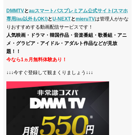
DMMTV
と
auスマートパスプレミアム公式サイト(スマホ
専用/au以外もOK!)
と
U-NEXT
と
mieruTV
は管理人がかな
りおすすめする動画配信サービスです！
人気映画・ドラマ・韓国作品・音楽番組・歌番組・アニ
メ・グラビア・アイドル・アダルト作品などが見放
題！！
今なら1ヵ月無料体験あり！
↓↓↓今すぐ登録して観まくりましょう↓↓↓