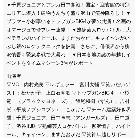
▼千原ジュニアとアンガ田中参戦！国宝・迎賓館の特別
エリアに潜入！建物うんちく盛り沢山で笑神降ろし！ ▼
ブラマヨ小杉率いるトップガンBIG4が夢の共演！名画の
オマージュで珍プレー連発！ ▼熟練芸人ロケバトル…大
ベテランのハイヒール、ますだおかだ、キャイ〜ンがい
ぶし銀のロケテクニックを披露！さらに、俳優界から柳
沢慎吾も緊急参戦で大暴れ！ ▼日本各地の謎の年越しイ
ベントをタイムマシーン3号がレポート
出演者
▽MC：内村光良 ▽レギュラー：宮川大輔 ▽笑いたいゲ
スト：松たか子、上白石萌歌 ▽トップガンBIG４：小杉
竜一（ブラックマヨネーズ）、飯尾和樹（ずん）、吉村
崇（平成ノブシコブシ）、こがけん ▽チーム建築好き界
隈：千原ジュニア、田中卓志（アンガールズ）、田中道
子、渋谷凪咲 ▽熟練芸人ロケバトル：柳沢慎吾、ハイヒ
ール、キャイ〜ン、ますだおかだ ▽笑神年越しリポー