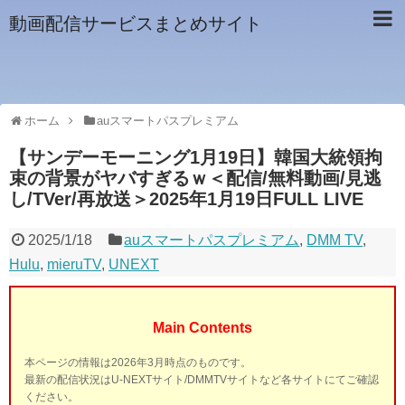
動画配信サービスまとめサイト
ホーム
auスマートパスプレミアム
【サンデーモーニング1月19日】韓国大統領拘
束の背景がヤバすぎるｗ＜配信/無料動画/見逃
し/TVer/再放送＞2025年1月19日FULL LIVE
2025/1/18
auスマートパスプレミアム
,
DMM TV
,
Hulu
,
mieruTV
,
UNEXT
Main Contents
本ページの情報は2026年3月時点のものです。
最新の配信状況はU-NEXTサイト/DMMTVサイトなど各サイトにてご確認
ください。