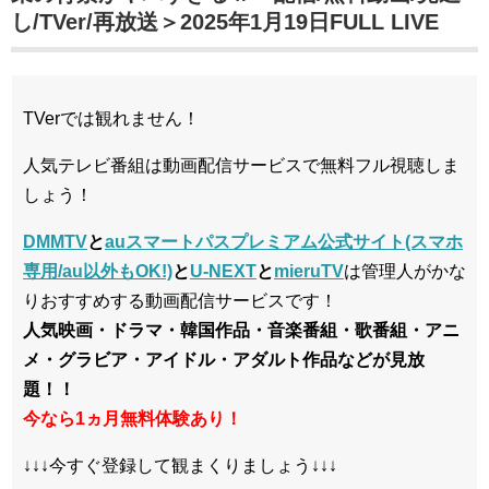
し/TVer/再放送＞2025年1月19日FULL LIVE
TVerでは観れません！
人気テレビ番組は動画配信サービスで無料フル視聴しま
しょう！
DMMTV
と
auスマートパスプレミアム公式サイト(スマホ
専用/au以外もOK!)
と
U-NEXT
と
mieruTV
は管理人がかな
りおすすめする動画配信サービスです！
人気映画・ドラマ・韓国作品・音楽番組・歌番組・アニ
メ・グラビア・アイドル・アダルト作品などが見放
題！！
今なら1ヵ月無料体験あり！
↓↓↓今すぐ登録して観まくりましょう↓↓↓