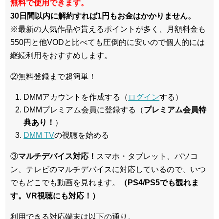
無料で使用できます。
30日間以内に解約すれば1円もお金はかかりません。
※最新の人気作品や貰えるポイントが多く、月額料金も
550円と他VODと比べても圧倒的に安いので個人的には
継続利用をおすすめします。
②無料登録まで超簡単！
DMMアカウントを作成する（
ログイン
する）
DMMプレミアム会員に登録する（
プレミアム会員特
典あり！
）
DMM TV
の視聴を始める
③
マルチデバイス対応！
スマホ・タブレット、パソコ
ン、テレビのマルチデバイスに対応している
ので、いつ
でもどこでも動画を見れます。
（PS4/PS5でも観れま
す。VR視聴にも対応！）
利用できる対応端末は以下の通り。