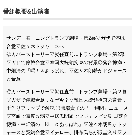
番組概要&出演者
サンデーモーニングトランプ劇場・第2幕▽ガザで停戦
合意▽佐々木ドジャースへ
◎カバーストーリー▽就任直前…トランプ劇場・第2幕
▽ガザで停戦合意▽韓国大統領拘束の背景◎落合博満・
中畑清の「喝！＆あっぱれ」▽佐々木朗希がドジャース
と合意
◎カバーストーリー▽就任直前…トランプ劇場・第２幕
▽ガザで停戦合意…なぜ今？▽韓国大統領拘束の背景…
手作りフリップで解説 ◎膳場貴子の「一週間」ニュース
▽宮崎で震度５弱▽中居氏問題でフジテレビ会見 ◎落合
博満・中畑清の「喝！＆あっぱれ」▽佐々木朗希がドジ
ャースと契約合意▽イチロー、掛布氏らが殿堂入り▽プ