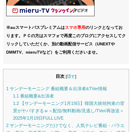
※auスマートパスプレミアムは
スマホ
専用
のリンクとなってお
ります。ＰＣの方はスマフォで再度このブログにアクセスしてク
リックしていただくか、別の動画配信サービス（UNEXTや
DMMTV、mieruTVなど）をご利用くださいませ。
目次
[
隠す
]
1
サンデーモーニング 番組概要＆出演者&TVer情報
1.1
番組概要&出演者
1.2
【サンデーモーニング1月19日】韓国大統領拘束の背
景がヤバすぎるｗ＜配信/無料動画/見逃し/TVer/再放送＞
2025年1月19日FULL LIVE
2
サンデーモーニングだけでなく、人気テレビ番組・バラエ