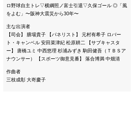
ロ野球自主トレ▽横綱照ノ富士引退▽久保ゴール ◎「風
をよむ」〜阪神大震災から30年〜
主な出演者
【司会】 膳場貴子 【パネリスト】 元村有希子 ロバー
ト・キャンベル 安田菜津紀 松原耕二 【サブキャスタ
ー】 唐橋ユミ 中西悠理 杉浦みずき 駒田健吾（ＴＢＳア
ナウンサー） 【スポーツ御意見番】 落合博満 中畑清
作曲者
三枝成彰 大嵜慶子