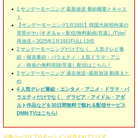
1
サンデーモーニング 最新放送 番組概要とキャス
ト
【サンデーモーニング1月19日】韓国大統領拘束の
背景がヤバすぎるｗ＜配信/無料動画/見逃し/TVer/
再放送＞2025年1月19日FULL LIVE
2
サンデーモーニングだけでなく、人気テレビ番
組・報道番組・バラエティ・人気ドラマ・アニ
メ・映画の無料視聴/見逃し配信はこちら！
3
サンデーモーニング 過去放送~最新放送 動画まと
め
4 人気テレビ番組・エンタメ・アニメ・ドラマ・バ
ラエティだけでなく、グラビア・アイドル・アダ
ルト作品などを30日間無料で観れる配信サービス
DMM TVはこちら!
※本ページはプロモーションが含まれています