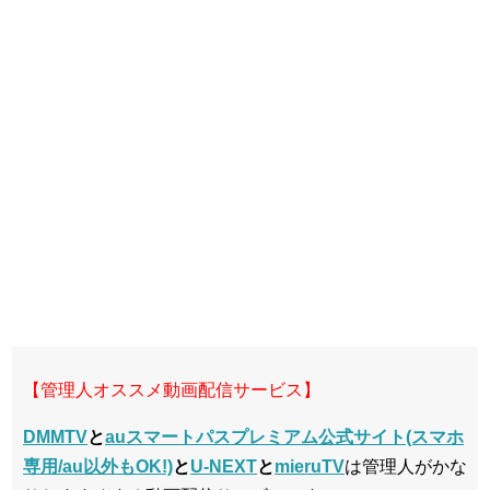
【管理人オススメ動画配信サービス】
DMMTV
と
auスマートパスプレミアム公式サイト(スマホ
専用/au以外もOK!)
と
U-NEXT
と
mieruTV
は管理人がかな