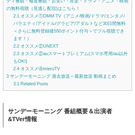
ティ番組・報道番組・お笑い・音楽・ドラマ・アニメ・映画
の無料視聴（見逃し配信)はこちら！
2.1
オススメ①DMM TV（アニメ/映画/ドラマ/エンタメ/
バラエティ/アイドル/グラビア/アダルトなど30日間無料
＜さらに無料登録後550ポイント付与＞でフル視聴でき
ます！）
2.2
オススメ②UNEXT
2.3
オススメ②auスマートプレミアム(スマホ専用/au以外
もOK!)
2.4
オススメ④mieruTV
3
サンデーモーニング 過去放送～最新放送 動画まとめ
3.1
Related Posts
サンデーモーニング
番組概要＆出演者
&TVer情報