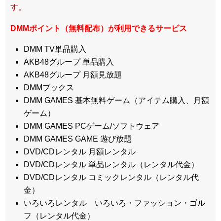
す。
DMMポイント（無料配布）が利用できるサービス
DMM TV単品購入
AKB48グループ 単品購入
AKB48グループ 月額見放題
DMMブックス
DMM GAMES 基本無料ゲーム（アイテム購入、月額
ゲーム）
DMM GAMES PCゲーム/ソフトウェア
DMM GAMES GAME 遊び放題
DVD/CDレンタル 月額レンタル
DVD/CDレンタル 単品レンタル（レンタル代金）
DVD/CDレンタル コミックレンタル（レンタル代
金）
いろいろレンタル いろいろ・ファッション・ゴル
フ（レンタル代金）