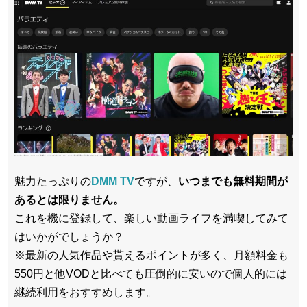
魅力たっぷりの
DMM TV
ですが、
いつまでも無料期間が
あるとは限りません。
これを機に登録して、楽しい動画ライフを満喫してみて
はいかがでしょうか？
※最新の人気作品や貰えるポイントが多く、月額料金も
550円と他VODと比べても圧倒的に安いので個人的には
継続利用をおすすめします。