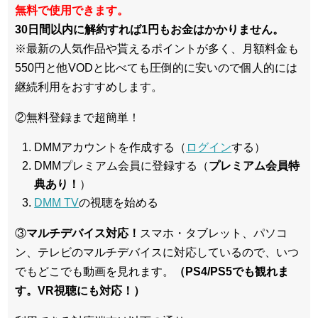
無料で使用できます。
30日間以内に解約すれば1円もお金はかかりません。
※最新の人気作品や貰えるポイントが多く、月額料金も
550円と他VODと比べても圧倒的に安いので個人的には
継続利用をおすすめします。
②無料登録まで超簡単！
DMMアカウントを作成する（
ログイン
する）
DMMプレミアム会員に登録する（
プレミアム会員特
典あり！
）
DMM TV
の視聴を始める
③
マルチデバイス対応！
スマホ・タブレット、パソコ
ン、テレビのマルチデバイスに対応している
ので、いつ
でもどこでも動画を見れます。
（PS4/PS5でも観れま
す。VR視聴にも対応！）