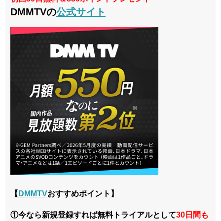
DMMTVの
公式サイト
【
DMMTV
おすすめポイント】
①今なら新規登録すれば無料トライアルとして
30日間も