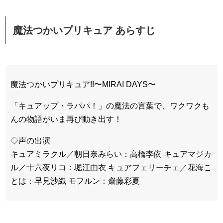
魔法つかいプリキュア あらすじ
魔法つかいプリキュア!!〜MIRAI DAYS〜
「キュアップ・ラパパ！」の魔法の言葉で、ワクワクも
んの物語がいま再び動き出す！
◇声の出演
キュアミラクル／朝日奈みらい：高橋李依 キュアマジカ
ル／十六夜リコ：堀江由衣 キュアフェリーチェ／花海こ
とは：早見沙織 モフルン：齋藤彩夏