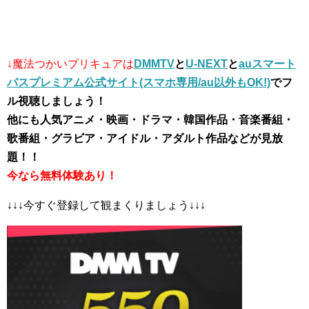
↓魔法つかいプリキュアは
DMMTV
と
U-NEXT
と
auスマート
パスプレミアム公式サイト(スマホ専用/au以外もOK!)
でフ
ル視聴しましょう！
他にも人気アニメ・映画・ドラマ・韓国作品・音楽番組・
歌番組・グラビア・アイドル・アダルト作品などが見放
題！！
今なら無料体験あり！
↓↓↓今すぐ登録して観まくりましょう↓↓↓