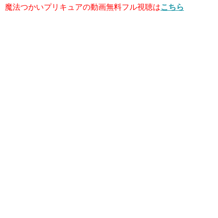
魔法つかいプリキュアの動画無料フル視聴は
こちら