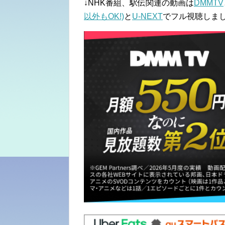
↓NHK番組、駅伝関連の動画は
DMMTV
以外もOK!)
と
U-NEXT
でフル視聴しまし