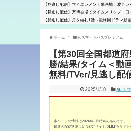
【見逃し配信】マイエレメント動画地上波テレ
【見逃し配信】万博会場でタイムスリップ！日
【見逃し配信】舟を編む1話～最終回ドラマ動画
ホーム
auスマートパスプレミアム
【第30回全国都道府
勝/結果/タイム＜動画
無料/TVer/見逃し配信
2025/1/18
auス
本ページの情報は2026年3月時点のものです。
最新の配信状況はU-NEXTサイト/DMMTVサ