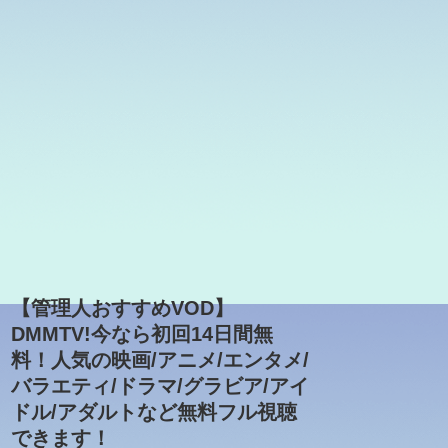
【管理人おすすめVOD】
DMMTV!今なら初回14日間無
料！人気の映画/アニメ/エンタメ/
バラエティ/ドラマ/グラビア/アイ
ドル/アダルトなど無料フル視聴
できます！