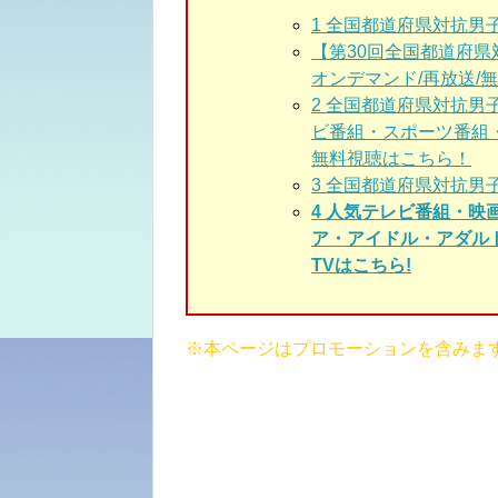
1
全国都道府県対抗男
【第30回全国都道府県対
オンデマンド/再放送/無料/
2 全国都道府県対抗男
ビ番組・スポーツ番組
無料視聴はこちら！
3
全国都道府県対抗男子
4 人気テレビ番組・
ア・アイドル・アダル
TVはこちら!
※本ページはプロモーションを含みま