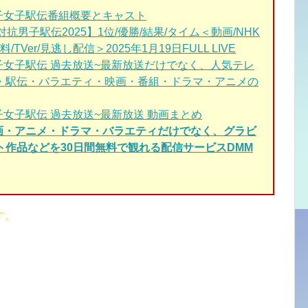
子女子駅伝番組概要とキャスト
抗男子駅伝2025】1位/優勝/結果/タイム＜動画/NHK
TVer/見逃し配信＞2025年1月19日FULL LIVE
子女子駅伝
過去放送~最新放送だけでなく、人気テレ
・駅伝・バラエティ・映画・番組・ドラマ・アニメの
女子駅伝 過去放送~最新放送 動画まとめ
映画・アニメ・ドラマ・バラエティだけでなく、グラビ
ト作品などを30日間無料で観れる配信サービスDMM
す。