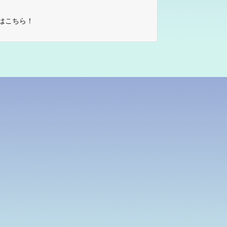
はこちら！