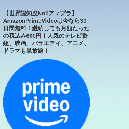
【世界認知度No1アマプラ】
AmazonPrimeVideoは今なら30
日間無料！継続しても月額たった
の税込み600円！人気のテレビ番
組、映画、バラエティ、アニメ、
ドラマも見放題！