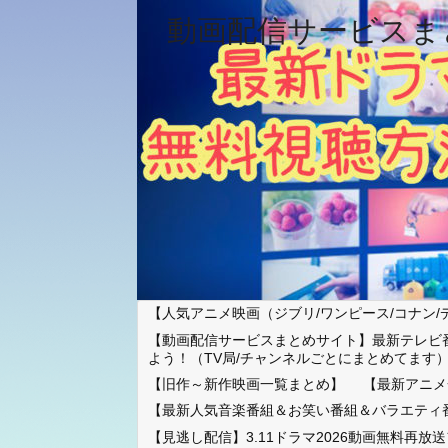
動画配信サービスま
【人気アニメ映画（ジブリ/ワンピース/コナン/
【動画配信サービスまとめサイト】最新テレビ
よう！（TV局/チャンネルごとにまとめてます
【旧作～新作映画一覧まとめ】
【最新アニメ
【最新人気音楽番組＆お笑い番組＆バラエティ
【見逃し配信】3.11ドラマ2026動画無料再