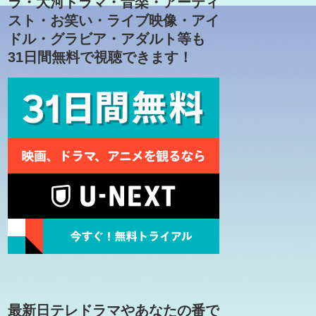
ラ・大河ドラマ・音楽・アーティ
スト・お笑い・ライブ映像・アイ
ドル・グラビア・アダルト等も
31日間無料で視聴できます！
最新日テレドラマやあなたの番で