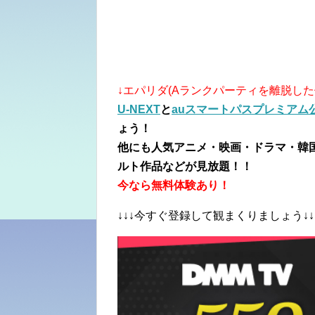
↓エパリダ(Aランクパーティを離脱し
U-NEXT
と
auスマートパスプレミアム公
ょう！
他にも人気アニメ・映画・ドラマ・韓
ルト作品などが見放題！！
今なら無料体験あり！
↓↓↓今すぐ登録して観まくりましょう↓↓