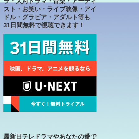
ラ・大河ドラマ・音楽・アーティ
スト・お笑い・ライブ映像・アイ
ドル・グラビア・アダルト等も
31日間無料で視聴できます！
最新日テレドラマやあなたの番で