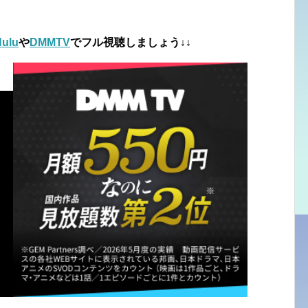
ulu
や
DMMTV
でフル視聴しましょう↓↓