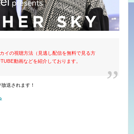
カイの視聴方法（見逃し配信を無料で見る方
TUBE動画などを紹介しております。
イが放送されます！
ら