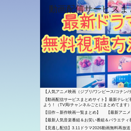
動画配信サービスま
【人気アニメ映画（ジブリ/ワンピース/コナン/
【動画配信サービスまとめサイト】最新テレビ
よう！（TV局/チャンネルごとにまとめてます
【旧作～新作映画一覧まとめ】
【最新アニメ
【最新人気音楽番組＆お笑い番組＆バラエティ
【見逃し配信】3.11ドラマ2026動画無料再