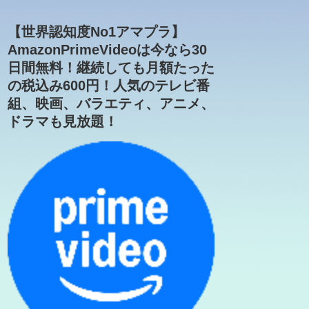
【世界認知度No1アマプラ】
AmazonPrimeVideoは今なら30
日間無料！継続しても月額たった
の税込み600円！人気のテレビ番
組、映画、バラエティ、アニメ、
ドラマも見放題！