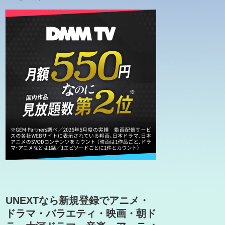
UNEXTなら新規登録でアニメ・
ドラマ・バラエティ・映画・朝ド