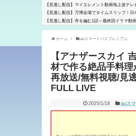
【見逃し配信】マイエレメント動画地上波テレ
【見逃し配信】万博会場でタイムスリップ！日
【見逃し配信】舟を編む1話～最終回ドラマ動画
ホーム
auスマートパスプレミアム
【アナザースカイ 吉
材で作る絶品手料理が
再放送/無料視聴/見逃
FULL LIVE
2025/1/18
auス