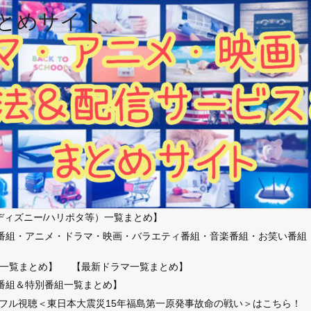
とめサイト
ディズニー/ハリポタ等）一覧まとめ】
番組・アニメ・ドラマ・映画・バラエティ番組・音楽番組・お笑い番組
）
一覧まとめ】
【最新ドラマ一覧まとめ】
番組＆特別番組一覧まとめ】
放送フル視聴＜東日本大震災15年福島第一原発事故命の戦い＞はこちら！