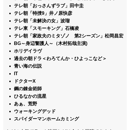
テレ朝「おっさんずラブ」田中圭
テレ朝「特捜9」井ノ原快彦
テレ朝「未解決の女」波瑠
テレ東「スモーキング」石橋凌
テレ朝「家政夫のミタゾノ 第2シーズン」松岡昌宏
BG～身辺警護人～（木村拓哉主演)
ホリデイラヴ
過去の朝ドラ＜わろてんか・ひよっこなど＞
青い海の伝説
IT
ドクターX
鋼の錬金術師
ひるなかの流星
あぁ、荒野
ウォーキングデッド
スパイダーマンホームカミング