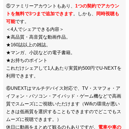
⑤ファミリーアカウントもあり、
1つの契約でアカウン
トを無料で3つまで追加できます
。しかも、
同時視聴も
可能
です。
＜4人でシェアできる内容＞
★高品質・高音質な動画作品。
★160誌以上の雑誌。
★マンガ、小説などの電子書籍。
★お持ちのポイント
これだけシェアして1人あたり実質約500円でU-NEXTを
利用できます。
⑥UNEXTはマルチデバイス対応で、TV・スマフォ・ア
イフォン・パソコン・アイパッド・ゲーム機などで高画
質でスムーズにご視聴いただけます（Wifiの環境が悪い
ときは低画質を選択することもできますのでどこでもス
ムーズに視聴できます。）
休日に動画をまとめて観るのもありですが、
電車や車の