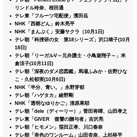
リンドル玲奈、桜田通
テレ東「フルーツ宅配便」濱田岳
NHK「西郷どん」鈴木亮平
NHK「まんぷく」安藤サクラ（10月1日)
テレ朝「科捜研の女 第18シリーズ」沢口靖子(10月
18日)
テレ朝「リーガルV～元弁護士・小鳥遊翔子～」米
倉涼子(10月11日)
テレ朝「深夜のダメ恋図鑑」馬場ふみか・佐野ひな
こ・久松郁実(10月6日)
NHK「半分、青い。」永野芽郁
テレ朝「ハゲタカ」綾野剛
NHK「透明なゆりかご」清原果耶
テレ朝「dele（ディーリー）」菅田将暉、山田孝之
テレ東「GIVER 復讐の贈与者」吉沢亮
テレ朝「ヒモメン」窪田正孝、川口春奈
テレ朝「幸色のワンルーム」山田杏奈、上杉柊平