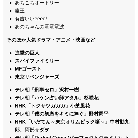
あちこちオードリー
座王
有吉いいeeee!
あのちゃんの電電電波
そのほか人気ドラマ・アニメ・映画など
進撃の巨人
スパイファイミリー
MFゴースト
東京リベンジャーズ
テレ朝「刑事ゼロ」沢村一樹
テレ朝「ハケン占い師アタル」杉咲花
NHK「トクサツガガガ」小芝風花
テレ朝「僕の初恋をキミに捧ぐ」野村周平
NHK「いだてん～東京オリムピック噺～」中村勘九
郎、阿部サダヲ
テレ朝「Perfect Crime (パーフェクトクライム)」ト