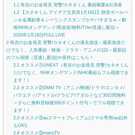
1.1
有吉のお金発見 突撃!カネオくん 番組概要&出演者
1.2
【カネオくん アイデア文房具1月18日】静音ボールペ
ン＆金属鉛筆＆シーリングスタンプがヤバすぎるｗ＜動
画/NHKオンデマンド/再放送/無料/TVer/見逃し配信＞
2025年1月18日FULL LIVE
2
有吉のお金発見 突撃!カネオくんの過去放送～最新放送だ
けでなく、人気番組・映画・ドラマ・アニメの1話～最新話
のフル視聴（見逃し配信)や原作はこちら！
2.1
オススメ①UNEXT（有吉のお金発見 突撃!カネオくん
だけでなく、NHKオンデマンド/NHK番組もフル視聴でき
ます！）
2.2
オススメ②DMM TV（アニメ/映画/ドラマ/エンタメ/
バラエティ/アイドル/グラビア/アダルトなど30日間無料
＜さらに無料登録後550ポイント付与＞でフル視聴でき
ます！）
2.3
オススメ③auスマートプレミアム(スマホ専用/au以外
もOK!)
2.4
オススメ③mieruTV