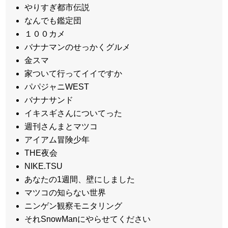
やりすぎ都市伝説
なんでも鑑定団
１００カメ
バナナマンのせっかくグルメ
金スマ
家ついて行ってイイですか
パパジャニWEST
バナナサンド
イキスギさんについてった
週刊さんまとマツコ
アイアム冒険少年
THE夜会
NIKE.TSU
あなたの1週間、壁にしました
マツコの知らない世界
ニンゲン観察モニタリング
それSnowManにやらせてください