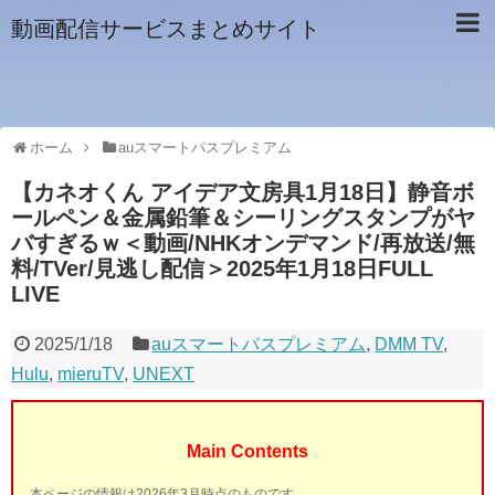
動画配信サービスまとめサイト
ホーム
auスマートパスプレミアム
【カネオくん アイデア文房具1月18日】静音ボ
ールペン＆金属鉛筆＆シーリングスタンプがヤ
バすぎるｗ＜動画/NHKオンデマンド/再放送/無
料/TVer/見逃し配信＞2025年1月18日FULL
LIVE
2025/1/18
auスマートパスプレミアム
,
DMM TV
,
Hulu
,
mieruTV
,
UNEXT
Main Contents
本ページの情報は2026年3月時点のものです。