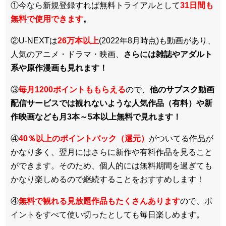
①今なら新規登録すれば無料トライアルとして
3
1日間も
無料で使用できます
。
②U-NEXTは
26万本以上
(2022年8月時点)も動画があり、
人気のアニメ・ドラマ・映画、
さらには雑誌やアダルト
系や原作漫画も見れます！
③
毎月1200ポイントももらえる
ので、
他のサブスク動画
配信サービスでは観れないような人気作品（有料）や新
作映画なども月3本～5本以上無料で見れます！
④
40％以上のポイントバック（還元）
がついてる作品が
かなり多く、翌月にはさらに新作や有料作品を見ること
ができます。そのため、個人的には無料期間を過ぎても
かなり楽しめるので継続することをおすすめします！
④
無料で観れる見放題作品もたくさんあります
ので、ポ
イントをすべて使い切ったとしても毎日楽しめます。