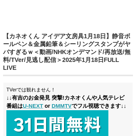
【カネオくん アイデア文房具1月18日】静音ボ
ールペン＆金属鉛筆＆シーリングスタンプがヤ
バすぎるｗ＜動画/NHKオンデマンド/再放送/無
料/TVer/見逃し配信＞2025年1月18日FULL
LIVE
TVerでは観れません！
↓↓有吉のお金発見 突撃!カネオくんや人気テレビ
番組は
U-NEXT
or
DMMTV
でフル視聴できます↓↓