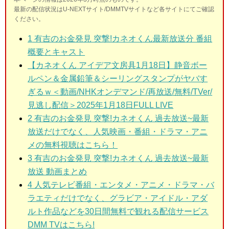
最新の配信状況はU-NEXTサイト/DMMTVサイトなど各サイトにてご確認
ください。
1
有吉のお金発見 突撃!カネオくん最新放送分 番組
概要とキャスト
【カネオくん アイデア文房具1月18日】静音ボー
ルペン＆金属鉛筆＆シーリングスタンプがヤバす
ぎるｗ＜動画/NHKオンデマンド/再放送/無料/TVer/
見逃し配信＞2025年1月18日FULL LIVE
2
有吉のお金発見 突撃!カネオくん 過去放送~最新
放送だけでなく、人気映画・番組・ドラマ・アニ
メの無料視聴はこちら！
3
有吉のお金発見 突撃!カネオくん 過去放送~最新
放送 動画まとめ
4 人気テレビ番組・エンタメ・アニメ・ドラマ・バ
ラエティだけでなく、グラビア・アイドル・アダ
ルト作品などを30日間無料で観れる配信サービス
DMM TVはこちら!