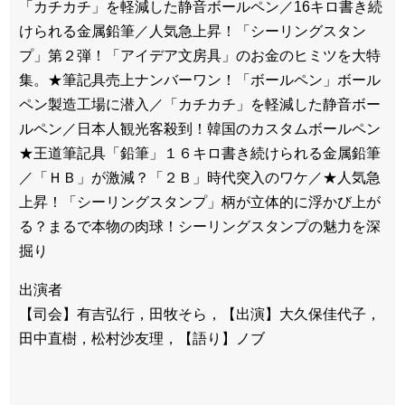
「カチカチ」を軽減した静音ボールペン／16キロ書き続
けられる金属鉛筆／人気急上昇！「シーリングスタン
プ」第２弾！「アイデア文房具」のお金のヒミツを大特
集。★筆記具売上ナンバーワン！「ボールペン」ボール
ペン製造工場に潜入／「カチカチ」を軽減した静音ボー
ルペン／日本人観光客殺到！韓国のカスタムボールペン
★王道筆記具「鉛筆」１６キロ書き続けられる金属鉛筆
／「ＨＢ」が激減？「２Ｂ」時代突入のワケ／★人気急
上昇！「シーリングスタンプ」柄が立体的に浮かび上が
る？まるで本物の肉球！シーリングスタンプの魅力を深
掘り
出演者
【司会】有吉弘行，田牧そら，【出演】大久保佳代子，
田中直樹，松村沙友理，【語り】ノブ